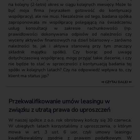
na kolejny (2-letni) okres w ciągu kolejnych miesięcy. Może to
być moja firma (wyraziłem gotowość do kontynuacji
współpracy), ale nie musi. Niezależnie od tego, badana spółka
zaproponowała mi współpracę polegającą na świadczeniu
usług konsultacji w zakresie rachunkowości (np.
prawidłowości dokonywania odpisów od należności czy
wyceny aktywów finansowych na dzień bilansowy – zarówno
należności te, jak i aktywa stanowią przy tym znaczący
składnik majątku spółki). Czy biorąc pod uwagę
dotychczasową współpracę, mogę przyjąć takie zlecenie, i czy
nie będzie to stać w sprzeczności z kontynuacją badania tej
spółki w kolejnych latach? Czy na odpowiedź wpływa to, czy
klient ma status jzp?
⇒ CZYTAJ DALEJ ⇐
Przekwalifikowanie umów leasingu w
związku z utratą prawa do uproszczeń
W naszej spółce z o.o. rok obrotowy kończy się 30 czerwca.
W ubiegłych latach korzystaliśmy z uproszczenia, o którym
mowa w art. 3 ust. 6 uor, czyli umowy leasingu
kwalifikowaliśmy zgodnie z prawem podatkowym. W