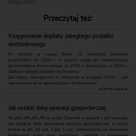
obiegu faktur.
Przeczytaj też:
Księgowanie dopłaty zaległego podatku
dochodowego
Po kontroli w naszej firmie US stwierdził zaniżenie
przychodów za 2024 r., w wyniku czego po zatwierdzeniu
sprawozdania finansowego za 2025 r. musieliśmy w 2026 r.
zapłacić zaległy podatek dochodowy.
Jak należy zaksięgować to zdarzenie w księgach 2026 r. i jak
zaprezentować w sprawozdaniu finansowym?
⇒ CZYTAJ DALEJ ⇐
Jak ustalić datę operacji gospodarczej
W pliku JPK_KR_PD w węźle Dziennik w jednym z pól wymaga
się podania daty dokonania operacji gospodarczej, o której
mowa w art. 23 ust. 2 pkt 1 uor, umieszczonej na dowodzie
księgowym przez jego wystawcę, zgodnie z wymogiem