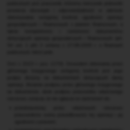
publicznych jest pracownik, któremu kierownik jednostki
powierza obowiązki i odpowiedzialność w zakresie
dokonywania wstępnej kontroli zgodności operacji
gospodarczych i finansowych z planem finansowym, a
także kompletności i rzetelności dokumentów
dotyczących operacji gospodarczych i finansowych (art.
54 ust. 1 pkt 3 ustawy z 27.08.2009 r. o finansach
publicznych, tekst jedn.
DzU z 2023 r. poz. 1270). Dowodem dokonania przez
głównego księgowego wstępnej kontroli jest jego
podpis złożony na dokumentach dotyczących danej
operacji. Złożenie podpisu przez głównego księgowego
na dokumencie, obok podpisu pracownika właściwego
rzeczowo, oznacza, że nie zgłasza on zastrzeżeń do:
przedstawionej przez właściwych rzeczowo
pracowników oceny prawidłowości tej operacji i jej
zgodności z prawem,