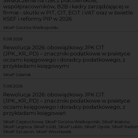
Świadczenia na rzecz pracowników,
współpracowników, B2B i kadry zarządzającej w
firmie - skutki w PIT, CIT, ECIT i VAT oraz w świetle
KSEF i reformy PIP w 2026
SKwP Gorzów Wielkopolski
11.08.2026
Rewolucja 2026: obowiązkowy JPK CIT
(JPK_KR_PD) – znaczniki podatkowe w praktyce
oczami księgowego i doradcy podatkowego, z
przykładami księgowymi
SKwP Gdańsk
11.08.2026
Rewolucja 2026: obowiązkowy JPK CIT
(JPK_KR_PD) – znaczniki podatkowe w praktyce
oczami księgowego i doradcy podatkowego, z
przykładami księgowań
SKwP Częstochowa, SKwP Gorzów Wielkopolski, SKwP Kraków,
SKwP Legnica, SKwP Łódź, SKwP Lublin, SKwP Opole, SKwP Radom
SKwP Szczecin, SKwP Włocławek