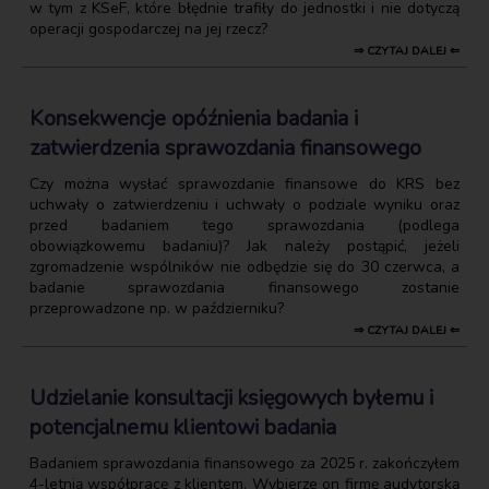
w tym z KSeF, które błędnie trafiły do jednostki i nie dotyczą
operacji gospodarczej na jej rzecz?
⇒ CZYTAJ DALEJ ⇐
Konsekwencje opóźnienia badania i
zatwierdzenia sprawozdania finansowego
Czy można wysłać sprawozdanie finansowe do KRS bez
uchwały o zatwierdzeniu i uchwały o podziale wyniku oraz
przed badaniem tego sprawozdania (podlega
obowiązkowemu badaniu)? Jak należy postąpić, jeżeli
zgromadzenie wspólników nie odbędzie się do 30 czerwca, a
badanie sprawozdania finansowego zostanie
przeprowadzone np. w październiku?
⇒ CZYTAJ DALEJ ⇐
Udzielanie konsultacji księgowych byłemu i
potencjalnemu klientowi badania
Badaniem sprawozdania finansowego za 2025 r. zakończyłem
4-letnią współpracę z klientem. Wybierze on firmę audytorską