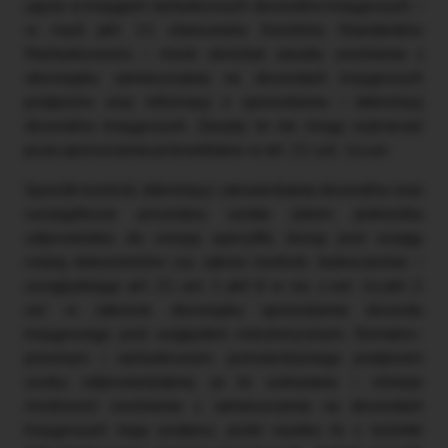
ujęcia w księgach rachunkowych dowodów księgowych –
w myśl pkt 11 stanowiska Komitetu Standardów
Rachunkowości – może określać zasady zwolnienia z
obowiązku zamieszczania na dowodach księgowych
podpisów oraz informacji o sprawdzeniu i dekretacji
dowodów księgowych. Zasady te nie mogą wykraczać
poza uproszczenia przewidziane w art. 21 ust. 1a uor.
Sposób kontroli, dekretacji i zatwierdzania dowodów oraz
szczegółowe procedury ustala zatem jednostka
odpowiednio do swojej specyfiki, biorąc pod uwagę
rodzaj dokumentów czy zakres kontroli. Jednocześnie –
uwzględniając art. 21 ust. 1 pkt 6 w zw. z ust. 1a pkt 2
uor w zakresie obowiązku sprawdzenia dowodu
księgowego pod względem merytorycznym, formalno-
prawnym i rachunkowym, potwierdzonego podpisem
osoby odpowiedzialnej za te wskazania – istnieje
możliwość zwolnienia z zamieszczenia na dowodach
księgowych tego podpisu, jeżeli wynika to z techniki