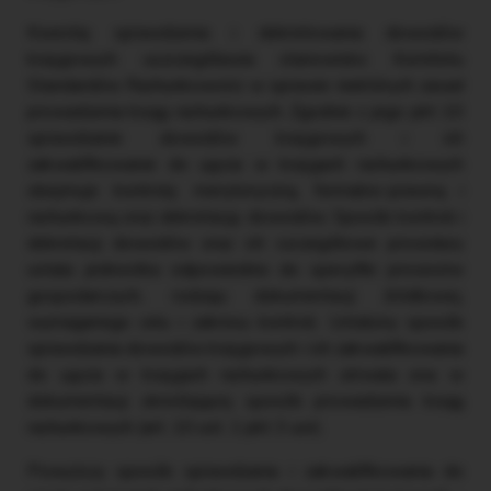
Kwestię sprawdzenia i dekretowania dowodów
księgowych uszczegóławia stanowisko Komitetu
Standardów Rachunkowości w sprawie niektórych zasad
prowadzenia ksiąg rachunkowych. Zgodnie z jego pkt 10
sprawdzanie dowodów księgowych i ich
zakwalifikowanie do ujęcia w księgach rachunkowych
obejmuje kontrolę merytoryczną, formalno-prawną i
rachunkową oraz dekretację dowodów. Sposób kontroli i
dekretacji dowodów oraz ich szczegółowe procedury
ustala jednostka odpowiednio do specyfiki procesów
gospodarczych, rodzaju dokumentacji źródłowej,
wymaganego celu i zakresu kontroli. Ustalony sposób
sprawdzania dowodów księgowych i ich zakwalifikowania
do ujęcia w księgach rachunkowych utrwala ona w
dokumentacji określającej sposób prowadzenia ksiąg
rachunkowych (art. 10 ust. 1 pkt 3 uor).
Powyższy sposób sprawdzania i zakwalifikowania do