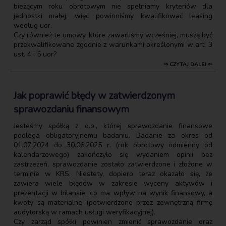
bieżącym roku obrotowym nie spełniamy kryteriów dla
jednostki małej, więc powinniśmy kwalifikować leasing
według uor.
Czy również te umowy, które zawarliśmy wcześniej, muszą być
przekwalifikowane zgodnie z warunkami określonymi w art. 3
ust. 4 i 5 uor?
⇒ CZYTAJ DALEJ ⇐
Jak poprawić błędy w zatwierdzonym
sprawozdaniu finansowym
Jesteśmy spółką z o.o., której sprawozdanie finansowe
podlega obligatoryjnemu badaniu. Badanie za okres od
01.07.2024 do 30.06.2025 r. (rok obrotowy odmienny od
kalendarzowego) zakończyło się wydaniem opinii bez
zastrzeżeń, sprawozdanie zostało zatwierdzone i złożone w
terminie w KRS. Niestety, dopiero teraz okazało się, że
zawiera wiele błędów w zakresie wyceny aktywów i
prezentacji w bilansie, co ma wpływ na wynik finansowy, a
kwoty są materialne (potwierdzone przez zewnętrzną firmę
audytorską w ramach usługi weryfikacyjnej).
Czy zarząd spółki powinien zmienić sprawozdanie oraz