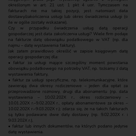
określonym w art. 21 ust. 1 pkt 4 uor. Tymczasem na
fakturach nie ma takiej pozycji, jest natomiast data
dostawy/zakończenia usługi lub okres świadczenia usługi (o
ile w ogóle zostały wskazane).
Czy w przypadku świadczenia usług datą operacji
gospodarczej jest data zakończenia usługi? Wiele firm podaje
na fakturze datę obowiązku podatkowego w VAT (np. dla
najmu – datę wystawienia faktury).
Jak zatem prawidłowo określić w zapisie księgowym datę
operacji gospodarczej dla:
• faktur za usługi mające szczególny moment powstania
obowiązku podatkowego na potrzeby VAT, np. tożsamy z datą
wystawienia faktury,
• faktur za usługi specyficzne, np. telekomunikacyjne, które
zawierają dwa okresy rozliczeniowe – jeden dla opłat za
przeprowadzone rozmowy, drugi dla abonamentu (np. data
wystawienia – 10.02.202X r., okres rozliczeniowy –
10.01.202X r.–9.02.202X r., opłaty abonamentowe za okres –
10.02.202X r.–9.03.202X r.); zdarza się, że na takich fakturach
są tylko podawane dwie daty dostawy (np. 9.02.202X r. i
9.03.202X r.),
• faktur lub innych dokumentów, na których podano jedynie
datę wystawienia.