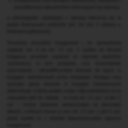
kompletności oraz formalno-rachunkowej rzetelności i
prawidłowości dokumentów dotyczących tej operacji,
a zobowiązania wynikające z operacji mieszczą się w
planie finansowym jednostki (art. 54 ust. 3 ustawy o
finansach publicznych).
Tematykę dowodów księgowych i ich sprawdzania
reguluje uor. Z jej art. 21 ust. 1 wynika, że dowód
księgowy powinien zawierać co najmniej elementy
wymienione w tym przepisie, m.in. stwierdzenie
sprawdzenia i zakwalifikowania dowodu do ujęcia w
księgach rachunkowych przez wskazanie miesiąca oraz
sposobu ujęcia dowodu w księgach rachunkowych
(dekretacja), a także podpis osoby odpowiedzialnej za te
wskazania (pkt 6). Jednak – w myśl art. 21 ust. 1a pkt 2
uor – można zaniechać zamieszczania na dowodzie
danych, o których mowa w ww. art. 21 ust. 1 pkt 6 uor,
jeżeli wynika to z techniki dokumentowania zapisów
księgowych.