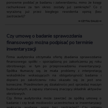
ponownie poddać je badaniu i zatwierdzeniu, mimo że księgi
rachunkowe za ten okres zostały już zamknięte? Co z
wyrażoną już przez biegłego rewidenta opinią (bez
zastrzeżeń)?
⇒ CZYTAJ DALEJ ⇐
Czy umowę o badanie sprawozdania
finansowego można podpisać po terminie
inwentaryzacji
Firma audytorska otrzymała ofertę zbadania sprawozdania
finansowego spółki – sporządzoną po zakończeniu jej roku
obrotowego, w tym po przeprowadzeniu inwentaryzacji.
Spółka tłumaczy się, że miała problemy z interpretacją
wskaźników wskazujących na obligatoryjność badania i
dopiero po zakończeniu roku okazało się, że jest ono
konieczne. Przedmiotem jej działalności jest sprzedaż maszyn
budowlanych, a zapasy stanowią znaczący składnik aktywów
obrotowych.
Czy firma audytorska może zawrzeć ze spółką umowę o
badanie i czy brak możliwości uczestnictwa w inwentaryzacji
wyklucza wydanie opinii bez zastrzeżeń? Czy istnieją