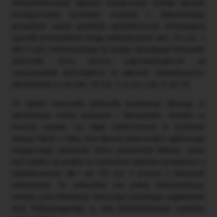
dokumentowania zapisów księgowych. Jednak sposób
postępowania powinien wynikać z dokumentacji
przyjętych zasad (polityki) rachunkowości określającej
sposób prowadzenia ksiąg rachunkowych (art. 10 ust. 1
pkt 3 uor). Dokumentację tę ustala i aktualizuje kierownik
jednostki, który ponosi odpowiedzialność za
wykonywanie obowiązków w zakresie rachunkowości,
określonych w uor (art. 10 ust. 2 w zw. z art. 4 ust. 5).
To zatem kierownik jednostki podejmuje decyzję w
określonym stanie prawnym i faktycznym, również w
kwestii uznania, czy zapis elektroniczny w systemie
obiegu faktur z datą oraz danymi pracownika i głównego
księgowego jednostki, który zatwierdził fakturę, może
być uznany za podpis w rozumieniu zarówno przepisów o
rachunkowości, jak i art. 54 ust. 3 ustawy o finansach
publicznych. To jednostka ma pełną dokumentację,
wiedzę oraz informacje dotyczące opisanego zagadnienia
oraz funkcjonującego w niej elektronicznego systemu