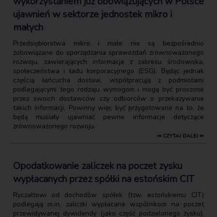
wykorzystaniem już obowiązujących w Polsce
ujawnień w sektorze jednostek mikro i
małych
Przedsiębiorstwa mikro i małe nie są bezpośrednio
zobowiązane do sporządzania sprawozdań zrównoważonego
rozwoju, zawierających informacje z zakresu środowiska,
społeczeństwa i ładu korporacyjnego (ESG). Będąc jednak
częścią łańcucha dostaw, współpracują z podmiotami
podlegającymi tego rodzaju wymogom i mogą być proszone
przez swoich dostawców czy odbiorców o przekazywanie
takich informacji. Powinny więc być przygotowane na to, że
będą musiały ujawniać pewne informacje dotyczące
zrównoważonego rozwoju.
⇒ CZYTAJ DALEJ ⇐
Opodatkowanie zaliczek na poczet zysku
wypłacanych przez spółki na estońskim CIT
Ryczałtowi od dochodów spółek (tzw. estońskiemu CIT)
podlegają m.in. zaliczki wypłacane wspólnikom na poczet
przewidywanej dywidendy (jako część podzielonego zysku).