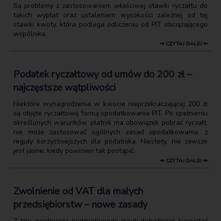
Są problemy z zastosowaniem właściwej stawki ryczałtu do
takich wypłat oraz ustaleniem wysokości zależnej od tej
stawki kwoty, która podlega odliczeniu od PIT obciążającego
wspólnika.
⇒ CZYTAJ DALEJ ⇐
Podatek ryczałtowy od umów do 200 zł –
najczęstsze wątpliwości
Niektóre wynagrodzenia w kwocie nieprzekraczającej 200 zł
są objęte ryczałtową formą opodatkowania PIT. Po spełnieniu
określonych warunków płatnik ma obowiązek pobrać ryczałt,
nie może zastosować ogólnych zasad opodatkowania, z
reguły korzystniejszych dla podatnika. Niestety, nie zawsze
jest jasne, kiedy powinien tak postąpić.
⇒ CZYTAJ DALEJ ⇐
Zwolnienie od VAT dla małych
przedsiębiorstw – nowe zasady
Z tzw. zwolnienia podmiotowego mogli dotychczas korzystać