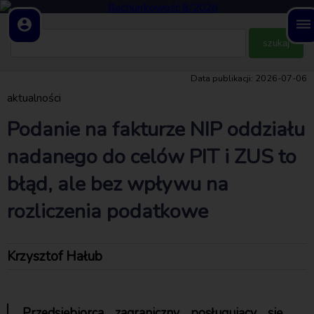
account_circle
dehaze
Data publikacji: 2026-07-06
aktualności
Podanie na fakturze NIP oddziału
nadanego do celów PIT i ZUS to
błąd, ale bez wpływu na
rozliczenia podatkowe
Krzysztof Hałub
Przedsiębiorca zagraniczny posługujący się