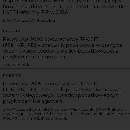
współpracowników, B2B i kadry zarządzającej w
firmie - skutki w PIT, CIT, ECIT i VAT oraz w świetle
KSEF i reformy PIP w 2026
SKwP Gorzów Wielkopolski
11.08.2026
Rewolucja 2026: obowiązkowy JPK CIT
(JPK_KR_PD) – znaczniki podatkowe w praktyce
oczami księgowego i doradcy podatkowego, z
przykładami księgowymi
SKwP Gdańsk
11.08.2026
Rewolucja 2026: obowiązkowy JPK CIT
(JPK_KR_PD) – znaczniki podatkowe w praktyce
oczami księgowego i doradcy podatkowego, z
przykładami księgowań
SKwP Częstochowa, SKwP Gorzów Wielkopolski, SKwP Kraków,
SKwP Legnica, SKwP Łódź, SKwP Lublin, SKwP Opole, SKwP Radom
SKwP Szczecin, SKwP Włocławek