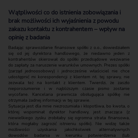
Wątpliwości co do istnienia zobowiązania i
brak możliwości ich wyjaśnienia z powodu
zakazu kontaktu z kontrahentem – wpływ na
opinię z badania
Badając sprawozdanie finansowe spółki z o.o., dowiedziałem
się od jej dyrektora handlowego, że niedawno jeden z
kontrahentów skierował do spółki przedsądowe wezwanie
do zapłaty za naruszenie warunków umownych. Prezes spółki
(zarząd jednoosobowy) i jednocześnie właściciel nie chce
udostępnić mi korespondencji z klientem nt. tej sprawy, nie
zezwala też na kontakt z klientem. Twierdzi, że zaszło
nieporozumienie i w najbliższym czasie pismo zostanie
wycofane. Kancelaria prawnicza obsługująca spółkę nie
otrzymała żadnej informacji w tej sprawie.
Sytuacja jest dla mnie niezrozumiała i kłopotliwa, bo kwota, o
której wspominał dyrektor handlowy, jest znacząca (z
niewielkiego zysku zrobiłaby się ogromna strata finansowa,
która mogłaby zagrozić istnieniu spółki). Nie widzę także
możliwości uzyskania jakichkolwiek alternatywnych
dowodów badania w kierunku potwierdzenia (lub