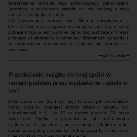
zaprzeczenia) istnienia tego potencjalnego zobowiązania
(protokoły z posiedzenia zarządu nic nie wnoszą, a rady
nadzorczej w spółce nie ma).
Czy powinienem, wbrew woli klienta, porozmawiać z
kontrahentem nt. szczegółów wysłanego pisma? Czy w takiej
sytuacji możliwe jest wydanie opinii bez zastrzeżeń? Prezes
przekazał oświadczenie o kontynuacji działalności jednostki, a
w sprawozdaniu finansowym nie pojawia się informacja o
ww. piśmie.
⇒ CZYTAJ DALEJ ⇐
Przeniesienie majątku do innej spółki w
ramach podziału przez wydzielenie – skutki w
VAT
Dwie spółki z o.o. (S1 i S2) mają tych samych wspólników,
którzy chcieliby przenieść istotny składnik majątku (np.
nieruchomość) z S1 do S2 w drodze podziału S1 przez
wydzielenie. Spółka ta prowadzi na tyle rozbudowaną
działalność, że po utracie przenoszonego składnika nadal
będzie zdolna do prowadzenia istotnej części tej działalności.
Obie spółki są czynnymi podatnikami VAT.