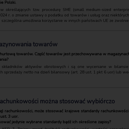
ie Polski.
ów określających tzw. procedurę SME (small medium-sized enterpr
24 r. o zmianie ustawy o podatku od towarów i usług oraz niektórych
a szczególna umożliwia korzystanie w innych państwach UE ze zwolni
gazynowania towarów
ą hurtową towarów. Część towarów jest przechowywana w magazynach
ania?
h składników aktywów obrotowych i są one wyceniane w bilansi
 sprzedaży netto na dzień bilansowy (art. 28 ust. 1 pkt 6 uor) lub wed
 rachunkowości można stosować wybiórczo
tykę) rachunkowości, może stosować krajowe standardy rachunkowoś
ust. 3 uor.
sować jedynie wybrane standardy bądź ich określone zapisy?