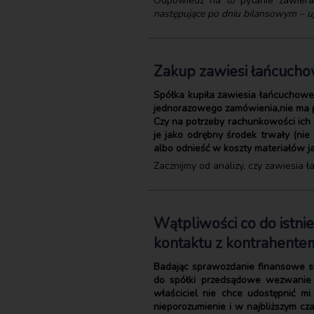
Odpowiedź na to pytanie zawie
następujące po dniu bilansowym – uję
Zakup zawiesi łańcucho
Spółka kupiła zawiesia łańcuchowe 
jednorazowego zamówienia,nie ma p
Czy na potrzeby rachunkowości ich
je jako odrębny środek trwały (nie
albo odnieść w koszty materiałów ja
Zacznijmy od analizy, czy zawiesia
Wątpliwości co do istni
kontaktu z kontrahentem
Badając sprawozdanie finansowe sp
do spółki przedsądowe wezwanie 
właściciel nie chce udostępnić mi
nieporozumienie i w najbliższym cz