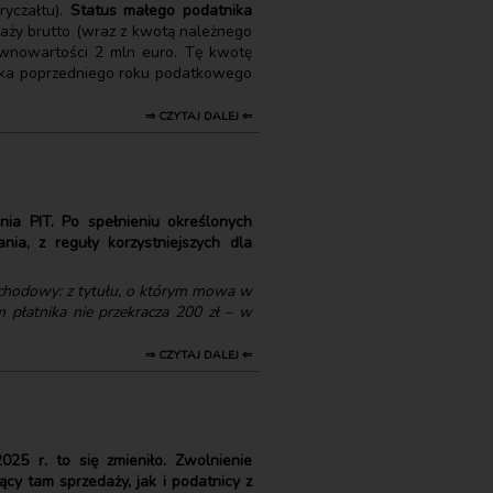
yczałtu).
Status małego podatnika
edaży brutto (wraz z kwotą należnego
wnowartości 2 mln euro. Tę kwotę
rnika poprzedniego roku podatkowego
⇒ CZYTAJ DALEJ ⇐
ia PIT. Po spełnieniu określonych
a, z reguły korzystniejszych dla
chodowy: z tytułu, o którym mowa w
 płatnika nie przekracza 200 zł – w
⇒ CZYTAJ DALEJ ⇐
25 r. to się zmieniło. Zwolnienie
cy tam sprzedaży, jak i podatnicy z