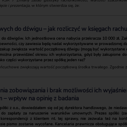
ra KSR 7
Zmiany zasad (polityki) rachunkowości, wartości szacunkow
cie i prezentacja,
w którym stwierdza się, że:
wych do dźwigu – jak rozliczyć w księgach rac
do dźwigów. Ich jednostkowa cena nabycia przekracza 10 000 zł. Zakup
ewności, czy zawiesia będą nadal wykorzystywane w prowadzonej dzi
 zakup zwiększa wartość początkową dźwigu (mogą być wykorzystane 
 można przewidzieć okresu ich wykorzystania, gdyż były zakupione do
ko części wykorzystane przez spółkę jeden raz?
 łańcuchowe zwiększają wartość początkową środka trwałego. Zgodnie
enia zobowiązania i brak możliwości ich wyjaśni
 – wpływ na opinię z badania
ółki z o.o., dowiedziałem się od jej dyrektora handlowego, że nieda
do zapłaty za naruszenie warunków umownych. Prezes spółki (zar
 korespondencji z klientem nt. tej sprawy, nie zezwala też na konta
asie pismo zostanie wycofane. Kancelaria prawnicza obsługująca spółk