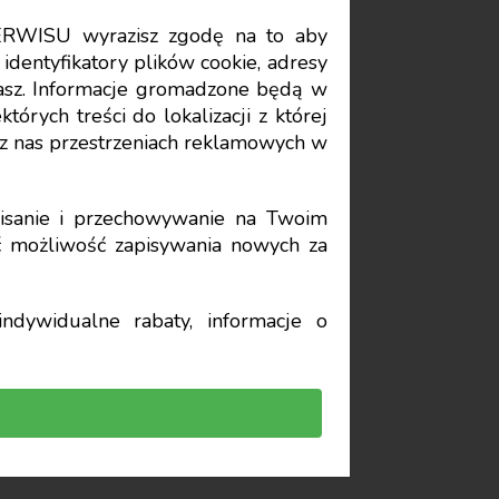
ERWISU wyrazisz zgodę na to aby
Data publikacji: 2023-03-06
identyfikatory plików cookie, adresy
stasz. Informacje gromadzone będą w
ister
órych treści do lokalizacji z której
z nas przestrzeniach reklamowych w
sanie i przechowywanie na Twoim
yć możliwość zapisywania nowych za
ndywidualne rabaty, informacje o
rzekraczającym 24 dni
ie roku pracownik ma
m u dotychczasowego