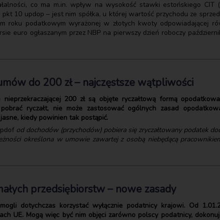
łalności, co ma m.in. wpływ na wysokość stawki estońskiego CIT (r
4a pkt 10 updop – jest nim spółka, u której wartość przychodu ze sprz
nim roku podatkowym wyrażonej w złotych kwoty odpowiadającej ró
kursie euro ogłaszanym przez NBP na pierwszy dzień roboczy paździe
umów do 200 zł – najczęstsze wątpliwości
nieprzekraczającej 200 zł są objęte ryczałtową formą opodatkowan
obrać ryczałt, nie może zastosować ogólnych zasad opodatkowani
 jasne, kiedy powinien tak postąpić.
 updof
od dochodów (przychodów) pobiera się zryczałtowany podatek do
należności określona w umowie zawartej z osobą niebędącą pracownikiem
małych przedsiębiorstw – nowe zasady
ogli dotychczas korzystać wyłącznie podatnicy krajowi. Od 1.01.20
ch UE. Mogą więc być nim objęci zarówno polscy podatnicy, dokonują