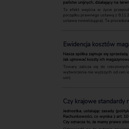
państw unijnych, działający na teren
To efekt wejścia w życie przepis
porządku prawnego ustawą z 8.11.20
ustawa nowelizująca). Ta procedur
Ewidencja kosztów ma
Nasza spółka zajmuje się sprzedaż
Jak ujmować koszty ich magazynow
Towary zalicza się do rzeczowyc
wytworzenia nie wyższych od cen ich
uor).
Czy krajowe standardy
Jednostka, ustalając zasady (poli
Rachunkowości, co wynika z art. 10 
Czy oznacza to, że mamy prawo sto