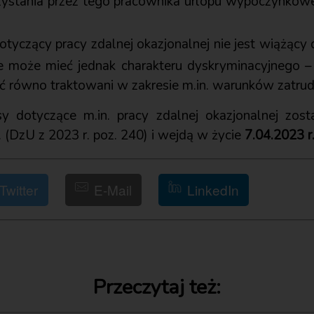
zystania przez tego pracownika urlopu wypoczynkowe
tyczący pracy zdalnej okazjonalnej nie jest wiążąc
e może mieć jednak charakteru dyskryminacyjnego –
ć równo traktowani w zakresie m.in. warunków zatrud
sy dotyczące m.in. pracy zdalnej okazjonalnej z
. (DzU z 2023 r. poz. 240) i wejdą w życie
7.04.2023 r
Twitter
E-Mail
LinkedIn
Przeczytaj też: