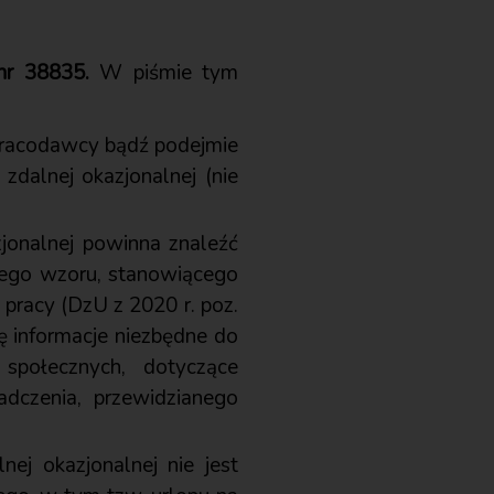
nr 38835.
W piśmie tym
o pracodawcy bądź podejmie
zdalnej okazjonalnej (nie
jonalnej powinna znaleźć
ego wzoru, stanowiącego
pracy (DzU z 2020 r. poz.
ę informacje niezbędne do
społecznych, dotyczące
dczenia, przewidzianego
ej okazjonalnej nie jest