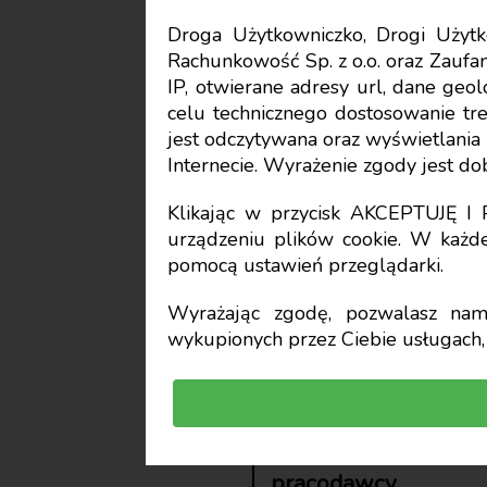
Droga Użytkowniczko, Drogi Uży
Rachunkowość Sp. z o.o. oraz Zaufan
IP, otwierane adresy url, dane geo
Okazjonal
celu technicznego dostosowanie treś
jest odczytywana oraz wyświetlani
Internecie. Wyrażenie zgody jest d
wyjaśnia 
Klikając w przycisk AKCEPTUJĘ 
urządzeniu plików cookie. W każde
pomocą ustawień przeglądarki.
Krzysztof Hałub
Wyrażając zgodę, pozwalasz nam 
wykupionych przez Ciebie usługach, 
Praca zdalna może 
w roku kalendarzow
prawo do tego ro
pracodawcy.