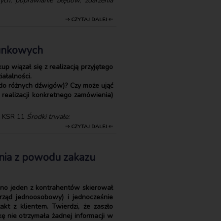
ych, poprawianie błędów, zdarzenia
⇒ CZYTAJ DALEJ ⇐
hunkowych
 wiązał się z realizacją przyjętego
ałalności.
do różnych dźwigów)? Czy może ująć
 realizacji konkretnego zamówienia)
 z KSR 11
Środki trwałe:
⇒ CZYTAJ DALEJ ⇐
enia z powodu zakazu
wno jeden z kontrahentów skierował
ząd jednoosobowy) i jednocześnie
kt z klientem. Twierdzi, że zaszło
ę nie otrzymała żadnej informacji w