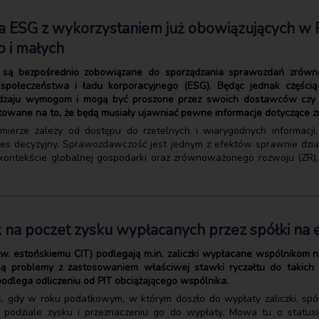
a ESG z wykorzystaniem już obowiązujących w 
o i małych
ie są bezpośrednio zobowiązane do sporządzania sprawozdań zrówn
 społeczeństwa i ładu korporacyjnego (ESG). Będąc jednak części
odzaju wymogom i mogą być proszone przez swoich dostawców czy 
gotowane na to, że będą musiały ujawniać pewne informacje dotyczące
mierze zależy od dostępu do rzetelnych i wiarygodnych informacji
es decyzyjny. Sprawozdawczość jest jednym z efektów sprawnie dzia
w kontekście globalnej gospodarki oraz zrównoważonego rozwoju (ZR),
 na poczet zysku wypłacanych przez spółki na 
w. estońskiemu CIT) podlegają m.in. zaliczki wypłacane wspólnikom
 Są problemy z zastosowaniem właściwej stawki ryczałtu do takich
 podlega odliczeniu od PIT obciążającego wspólnika.
, gdy w roku podatkowym, w którym doszło do wypłaty zaliczki, spół
 podziale zysku i przeznaczeniu go do wypłaty. Mowa tu o status