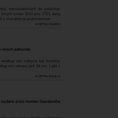
ises), wprowadzonych do polskiego
 innych ustaw (DzU poz. 1721, dalej
eń o charakterze podmiotowym.
⇒ CZYTAJ DALEJ ⇐
 innych jednostek.
e według cen nabycia lub kosztów
ług cen zakupu (art. 34 ust. 1 pkt 1
⇒ CZYTAJ DALEJ ⇐
ci wydane przez Komitet Standardów