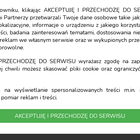
tkowniku, klikając AKCEPTUJĘ I PRZECHODZĘ DO S
i Partnerzy przetwarzali Twoje dane osobowe takie jak 
lokalizacyjne, informacje o urządzeniu z jakiego korzy
ny home office – min
ci, badania zainteresowań tematami, dostosowania niekt
a reklam we własnym serwisie oraz w wykupionych prze
obrowolne.
wątpliwości
I PRZECHODZĘ DO SERWISU wyrażasz zgodę na zapi
j chwili możesz skasować pliki cookie oraz ogranicz
na wyświetlanie spersonalizowanych treści m.in. i
pomiar reklam i treści.
być wykonywana okazjonalnie w wymiarze niep
AKCEPTUJĘ I PRZECHODZĘ DO SERWISU
ym. W przypadku zmiany pracodawcy w trakc
dzaju pracy w wymiarze niewykorzystany