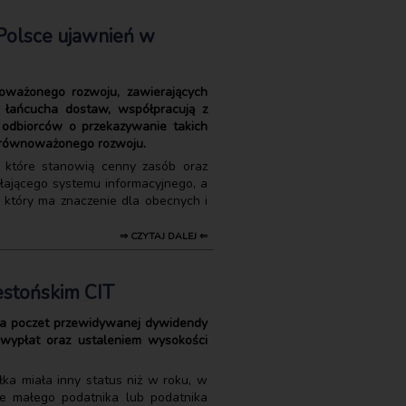
Polsce ujawnień w
oważonego rozwoju, zawierających
ą łańcucha dostaw, współpracują z
odbiorców o przekazywanie takich
 zrównoważonego rozwoju.
, które stanowią cenny zasób oraz
łającego systemu informacyjnego, a
 który ma znaczenie dla obecnych i
⇒ CZYTAJ DALEJ ⇐
estońskim CIT
 na poczet przewidywanej dywidendy
 wypłat oraz ustaleniem wysokości
ka miała inny status niż w roku, w
ie małego podatnika lub podatnika