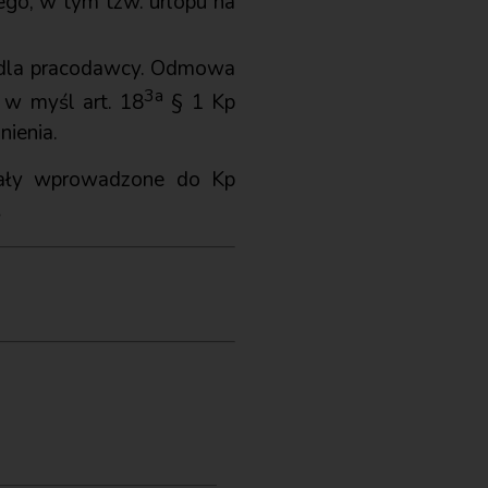
go, w tym tzw. urlopu na
y dla pracodawcy. Odmowa
3a
 w myśl art. 18
§ 1 Kp
nienia.
ostały wprowadzone do Kp
.