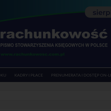
OKU
KADRY I PŁACE
PRENUMERATA I DOSTĘP ON-L