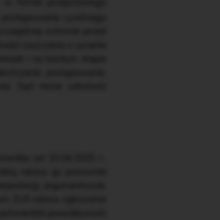
w w formie przejściowego
postępowania cywilnego
zczególnej ochronie przed
dzi roszczenia o uznanie
iosek i na każdym etapie
kończenia postępowania.
zenia. Sąd może odmówić
ownika od 10.04.2025 r.,
ą datą należy go ponownie
erpretację argumentował,
rym ZUS zaleca zgłoszenie
 potwierdził prawidłowość