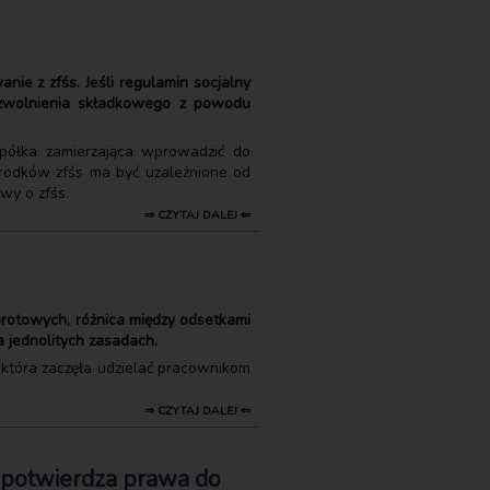
ie z zfśs. Jeśli regulamin socjalny
 zwolnienia składkowego z powodu
spółka zamierzająca wprowadzić do
środków zfśs ma być uzależnione od
wy o zfśs.
⇒ CZYTAJ DALEJ ⇐
rotowych, różnica między odsetkami
a jednolitych zasadach.
, która zaczęła udzielać pracownikom
⇒ CZYTAJ DALEJ ⇐
 potwierdza prawa do