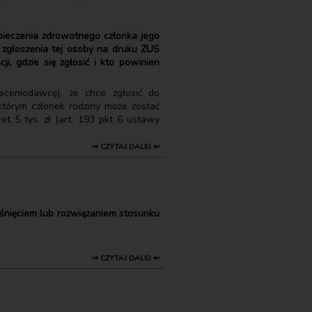
pieczenia zdrowotnego członka jego
 zgłoszenia tej osoby na druku ZUS
, gdzie się zgłosić i kto powinien
eceniodawcę), że chce zgłosić do
którym członek rodziny może zostać
et 5 tys. zł (art. 193 pkt 6 ustawy
⇒ CZYTAJ DALEJ ⇐
aśnięciem lub rozwiązaniem stosunku
⇒ CZYTAJ DALEJ ⇐