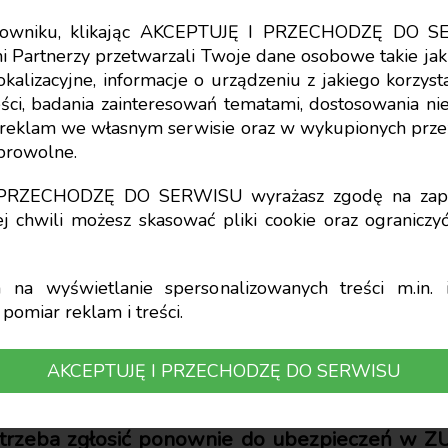
tkowniku, klikając AKCEPTUJĘ I PRZECHODZĘ DO S
i Partnerzy przetwarzali Twoje dane osobowe takie jak 
lokalizacyjne, informacje o urządzeniu z jakiego korzy
ci, badania zainteresowań tematami, dostosowania niekt
zgłosić do ZUS prac
a reklam we własnym serwisie oraz w wykupionych prze
obrowolne.
sądowego nakazu
I PRZECHODZĘ DO SERWISU wyrażasz zgodę na zapi
j chwili możesz skasować pliki cookie oraz ogranicz
na wyświetlanie spersonalizowanych treści m.in. i
pomiar reklam i treści.
 prawa pracy, wynagrodzeń i ubezpieczeń
AKCEPTUJĘ I PRZECHODZĘ DO SERWISU
ieprawidłowo zwolnił osobę objętą szczególn
mczasowe zatrudnienie do czasu prawomocnego 
trzeba zgłosić ponownie do ubezpieczeń w ZUS,