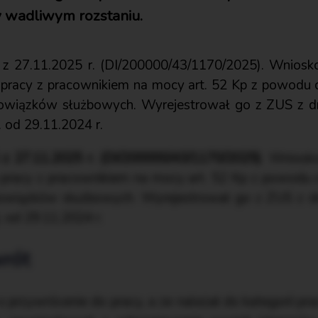
 wadliwym rozstaniu.
S z 27.11.2025 r. (DI/200000/43/1170/2025). Wniosko
 pracy z pracownikiem na mocy art. 52 Kp z powodu c
wiązków służbowych. Wyrejestrował go z ZUS z d
. od 29.11.2024 r.
S z 27.11.2025 r. (DI/200000/43/1170/2025)
. Wniosko
 pracy z pracownikiem na mocy art. 52 Kp z powodu c
wiązków służbowych. Wyrejestrował go z ZUS z d
. od 29.11.2024 r.
rót
 przywrócenie do pracy, a że należał do kategorii