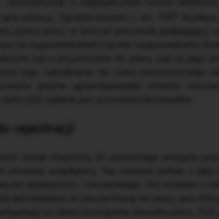
a, zawnioskował o zabezpieczenie swoich interesó
5
go pracodawcy. Zgodnie bowiem z art. 755
Kodeksu 
su prawa pracy, w których pracownik podlegający s
racy za wypowiedzeniem lub bez wypowiedzenia docho
teczne lub o przywrócenie do pracy, sąd na jego wn
lsze jego zatrudnienie do czasu prawomocnego za
esowany jedynie uprawdopodobni istnienie roszc
 tylko jeśli żądanie jest oczywiście bezzasadne.
 rejestracji
orca został zmuszony do ponownego przyjęcia prac
d zerwania współpracy. Nie wiedział jednak, z jak
eczeń społecznych i zdrowotnego. We wniosku o int
ie jest podobne do przywrócenia do pracy, przy któ
astępnego po dacie rozwiązania stosunku pracy. ZUS