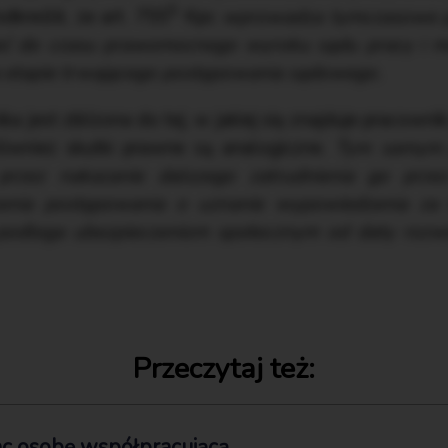
5
kreślił, że art. 755
Kpc
wprowadza tymczasowe p
ieć do czasu prawomocnego wyroku sądu pracy i m
 etapie trwającego postępowania sądowego.
ka jest zbliżona do tej, w jakiej się znajduje pracown
ównież skutki prawne są analogiczne.
Tym samym 
a przez nakazanie dalszego zatrudnienia go pr
nia postępowania o uznanie wypowiedzenia za 
 podlega ubezpieczeniom społecznym od daty rozwi
Przeczytaj też:
płac osobę współpracującą