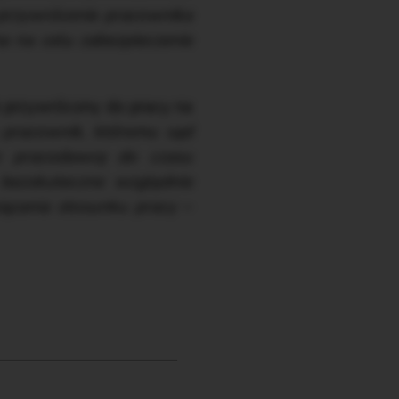
rzywrócenie pracownika
a na celu zabezpieczenie
ik przywrócony do pracy na
pracownik, któremu sąd
zez pracodawcę do czasu
bezskuteczne względnie
ązania stosunku pracy
–