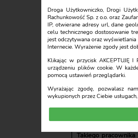
Droga Użytkowniczko, Drogi Uży
Rachunkowość Sp. z o.o. oraz Zaufan
Pracownicy
IP, otwierane adresy url, dane geo
celu technicznego dostosowanie treś
Od kiedy 
jest odczytywana oraz wyświetlani
Internecie. Wyrażenie zgody jest d
na mocy 
Klikając w przycisk AKCEPTUJĘ 
urządzeniu plików cookie. W każde
pomocą ustawień przeglądarki.
Renata Majewska
Wyrażając zgodę, pozwalasz nam 
wykupionych przez Ciebie usługach, 
prawnik, specjalista z dziedziny
Jeśli pracodawca n
wniosek zarządza ty
Takiego pracownika 