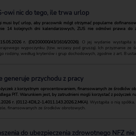
owi nic do tego, ile trwa urlop
 musi być urlop, aby pracownik mógł otrzymać popularne dofinansowan
nie 14 kolejnych dni kalendarzowych, ZUS nie odmówi prawa do
 15.05.2026 r. (DI/200000/43/1616/2026)
. O jej wydanie wystąpiła 
krajowego wypoczynku (tzw. wczasy pod gruszą). Ich przyznanie ze 
ego rodziny, według kryteriów i grup dochodowych, zgodnie z art. 8 usta
e generuje przychodu z pracy
pożyczek z korzystnym oprocentowaniem, finansowanych ze środków ob
lega PIT. Warunkiem jest, by zatrudnieni mogli korzystać z pożyczek n
04.2026 r. (0112-KDIL2-1.4011.143.2026.2.MKA)
. Wystąpiła o nią spółka
ele, finansowanych ze środków obrotowych.
łoszenia do ubezpieczenia zdrowotnego NFZ nie