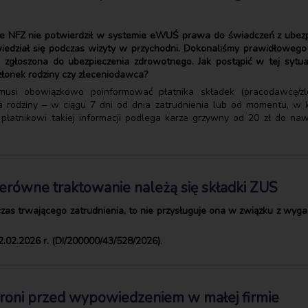
że NFZ nie potwierdził w systemie eWUŚ prawa do świadczeń z ubez
wiedział się podczas wizyty w przychodni. Dokonaliśmy prawidłowego
głoszona do ubezpieczenia zdrowotnego. Jak postąpić w tej sytuacji
złonek rodziny czy zleceniodawca?
, musi obowiązkowo poinformować płatnika składek (pracodawcę/zl
 rodziny – w ciągu 7 dni od dnia zatrudnienia lub od momentu, w 
płatnikowi takiej informacji podlega karze grzywny od 20 zł do naw
erówne traktowanie należą się składki ZUS
as trwającego zatrudnienia, to nie przysługuje ona w związku z wyg
2.02.2026 r. (DI/200000/43/528/2026)
.
oni przed wypowiedzeniem w małej firmie