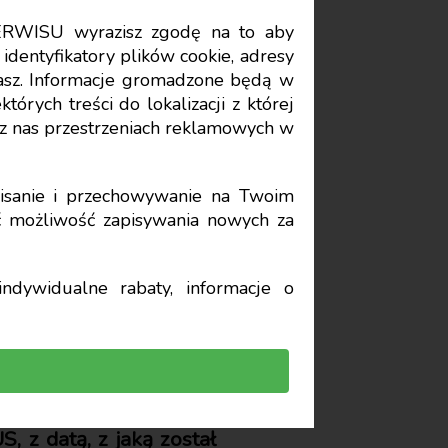
ERWISU wyrazisz zgodę na to aby
Data publikacji: 2026-01-14
identyfikatory plików cookie, adresy
stasz. Informacje gromadzone będą w
órych treści do lokalizacji z której
ującego
z nas przestrzeniach reklamowych w
sanie i przechowywanie na Twoim
yć możliwość zapisywania nowych za
ndywidualne rabaty, informacje o
ą ochroną, sąd na jej
rozstrzygnięcia sporu.
 z datą, z jaką został