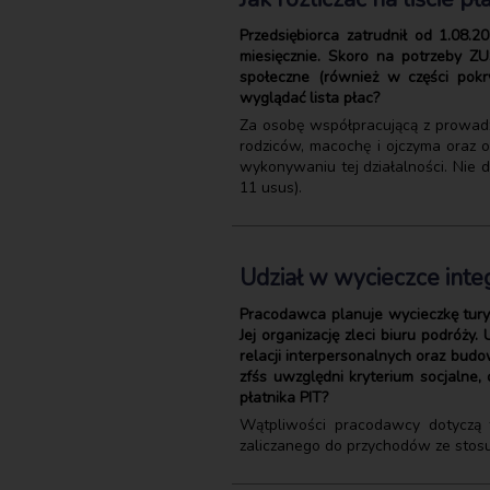
Przedsiębiorca zatrudnił od 1.08
miesięcznie. Skoro na potrzeby ZU
społeczne (również w części pokr
wyglądać lista płac?
Za osobę współpracującą z prowadzą
rodziców, macochę i ojczyma oraz 
wykonywaniu tej działalności. Nie 
11 usus).
Udział w wycieczce inte
Pracodawca planuje wycieczkę tur
Jej organizację zleci biuru podróż
relacji interpersonalnych oraz bud
zfśs uwzględni kryterium socjalne
płatnika PIT?
Wątpliwości pracodawcy dotyczą 
zaliczanego do przychodów ze stos