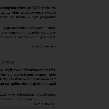
 wynagrodzeniem po 5000 zł brutto
 czy za obie te pracownice składki
iorca? Jak będzie w tym przypadku
rugiego małżonka i przysposobione),
rstwie domowym i współpracują przy
zygotowania zawodowego (art. 8 ust.
⇒ CZYTAJ DALEJ ⇐
meryta
, częściowo dofinansowaną z zfśs.
odowiska pracowniczego, wzmocnienie
tkich uczestników. Dofinansowanie z
ym na spółce będą ciążyć obowiązki
częściowo odpłatnego świadczenia
rytowanych pracowników).
⇒ CZYTAJ DALEJ ⇐