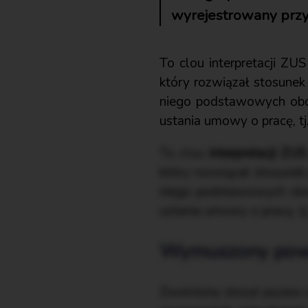
wyrejestrowany przy
To clou interpretacji ZU
który rozwiązał stosunek
niego podstawowych obo
ustania umowy o pracę, tj
To clou
interpretacji ZU
który rozwiązał stosunek
niego podstawowych obo
ustania umowy o pracę, tj
Wymuszony pow
Zwolniony złożył pozew o