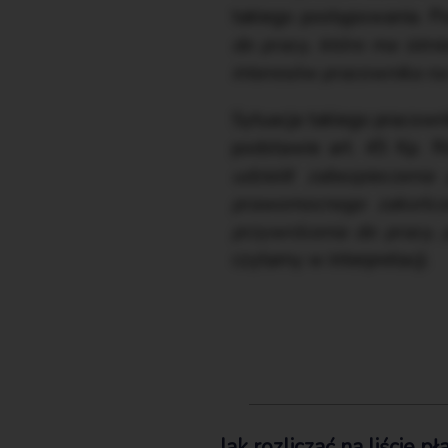
takiego postępowania. Pod
do pracy, które ma istn
interesów pracownika na
Sytuacja takiego pracowni
podstawie art. 45 Kp. R
udzielił zabezpieczeni
prawomocnego zakończe
przywrócenia do pracy,
czytamy w interpretacji.
Jak rozliczać na liście 