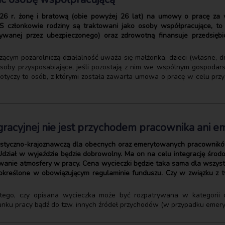
.2026 r. żonę i bratową (obie powyżej 26 lat) na umowy o pracę za
S członkowie rodziny są traktowani jako osoby współpracujące, to
ywanej przez ubezpieczonego) oraz zdrowotną finansuje przedsięb
cym pozarolniczą działalność uważa się małżonka, dzieci (własne, d
osoby przysposabiające, jeśli pozostają z nim we wspólnym gospoda
dotyczy to osób, z którymi została zawarta umowa o pracę w celu pr
gracyjnej nie jest przychodem pracownika ani e
ystyczno-krajoznawczą dla obecnych oraz emerytowanych pracowników
y. Udział w wyjeździe będzie dobrowolny. Ma on na celu integrację śr
owanie atmosfery w pracy. Cena wycieczki będzie taka sama dla wszys
, określone w obowiązującym regulaminie funduszu. Czy w związku z t
tego, czy opisana wycieczka może być rozpatrywana w kategorii 
unku pracy bądź do tzw. innych źródeł przychodów (w przypadku eme