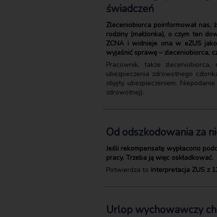
świadczeń
Zleceniobiorca poinformował nas, 
rodziny (małżonka), o czym ten do
ZCNA i widnieje ona w eZUS jako z
wyjaśnić sprawę – zleceniobiorca, c
Pracownik, także zleceniobiorca
ubezpieczenia zdrowotnego członka
objęty ubezpieczeniem. Niepodanie 
zdrowotnej).
Od odszkodowania za ni
Jeśli rekompensatę wypłacono podcz
pracy. Trzeba ją więc oskładkować.
Potwierdza to
interpretacja ZUS z 1
Urlop wychowawczy chr