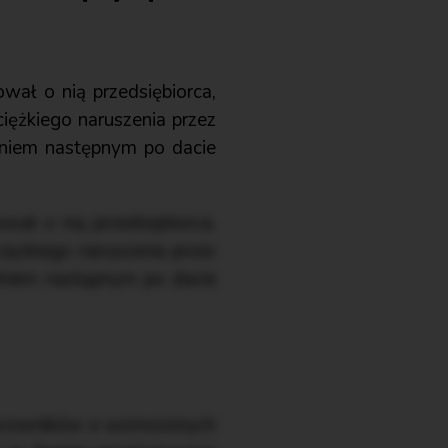
wał o nią przedsiębiorca,
iężkiego naruszenia przez
niem następnym po dacie
wał o nią przedsiębiorca,
iężkiego naruszenia przez
niem następnym po dacie
 pracowników o wzmożonych