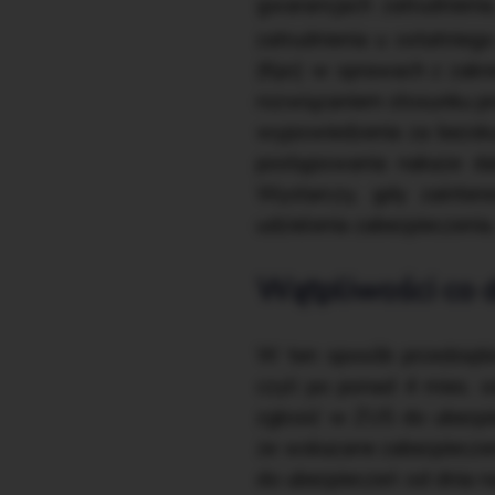
gwarancjach zatrudnieni
zatrudnienia u ostatnie
(Kpc) w sprawach z zakre
rozwiązaniem stosunku p
wypowiedzenia za bezsku
postępowania nakaże da
Wystarczy, gdy zainter
udzielenia zabezpieczenia,
Wątpliwości co do
W ten sposób przedsiębi
czyli po ponad 4 mies. o
zgłosić w ZUS do ubezpi
że wskazane zabezpieczen
do ubezpieczeń od dnia n