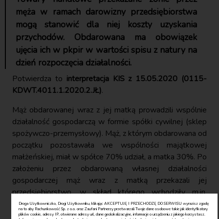
męża w ramach darowizny przedsiębiorstwa
mogą stanowić dla niej koszty uzyskania
przychodów. Obdarowana ma obowiązek
ujęcia ich w pkpir w wartości spisu z natury na
dzień rozpoczęcia działalności.
Potwierdza to
interpretacja KIS z 15.05.2020 (0115-
KDWT.4011.1.2020.2.JŁ)
.
Mąż obdarowanej wraz z jej matką prowadzili wspólnie
działalność gospodarczą w formie spółki cywilnej (sklep
spożywczo-przemysłowy). Mąż, z którym obdarowana od
początku pozostawała we wspólności majątkowej
małżeńskiej, miał w spółce 70% udział, a matka 30%. Po
założeniu przez obdarowaną własnej działalności
gospodarczej mąż wraz z matką przekazali jej
przedsiębiorstwo, w skład którego wchodziły m.in.
towary handlowe.
Droga Użytkowniczko, Drogi Użytkowniku, klikając AKCEPTUJĘ I PRZECHODZĘ DO SERWISU wyrazisz zgodę
na to aby Rachunkowość Sp. z o.o. oraz Zaufani Partnerzy przetwarzali Twoje dane osobowe takie jak identyfikatory
plików cookie, adresy IP, otwierane adresy url, dane geolokalizacyjne, informacje o urządzeniu z jakiego korzystasz.