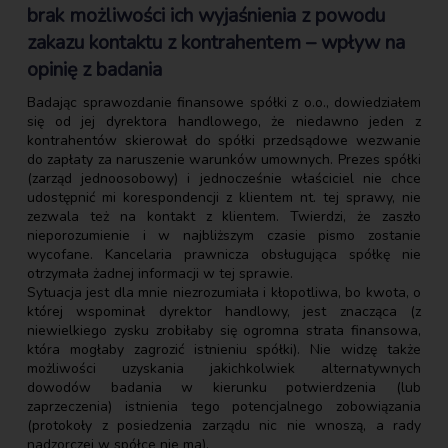
brak możliwości ich wyjaśnienia z powodu
zakazu kontaktu z kontrahentem – wpływ na
opinię z badania
Badając sprawozdanie finansowe spółki z o.o., dowiedziałem
się od jej dyrektora handlowego, że niedawno jeden z
kontrahentów skierował do spółki przedsądowe wezwanie
do zapłaty za naruszenie warunków umownych. Prezes spółki
(zarząd jednoosobowy) i jednocześnie właściciel nie chce
udostępnić mi korespondencji z klientem nt. tej sprawy, nie
zezwala też na kontakt z klientem. Twierdzi, że zaszło
nieporozumienie i w najbliższym czasie pismo zostanie
wycofane. Kancelaria prawnicza obsługująca spółkę nie
otrzymała żadnej informacji w tej sprawie.
Sytuacja jest dla mnie niezrozumiała i kłopotliwa, bo kwota, o
której wspominał dyrektor handlowy, jest znacząca (z
niewielkiego zysku zrobiłaby się ogromna strata finansowa,
która mogłaby zagrozić istnieniu spółki). Nie widzę także
możliwości uzyskania jakichkolwiek alternatywnych
dowodów badania w kierunku potwierdzenia (lub
zaprzeczenia) istnienia tego potencjalnego zobowiązania
(protokoły z posiedzenia zarządu nic nie wnoszą, a rady
nadzorczej w spółce nie ma).