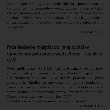
Czy powinienem, wbrew woli klienta, porozmawiać z
kontrahentem nt. szczegółów wysłanego pisma? Czy w takiej
sytuacji możliwe jest wydanie opinii bez zastrzeżeń? Prezes
przekazał oświadczenie o kontynuacji działalności jednostki, a
w sprawozdaniu finansowym nie pojawia się informacja o
ww. piśmie.
⇒ CZYTAJ DALEJ ⇐
Przeniesienie majątku do innej spółki w
ramach podziału przez wydzielenie – skutki w
VAT
Dwie spółki z o.o. (S1 i S2) mają tych samych wspólników,
którzy chcieliby przenieść istotny składnik majątku (np.
nieruchomość) z S1 do S2 w drodze podziału S1 przez
wydzielenie. Spółka ta prowadzi na tyle rozbudowaną
działalność, że po utracie przenoszonego składnika nadal
będzie zdolna do prowadzenia istotnej części tej działalności.
Obie spółki są czynnymi podatnikami VAT.
Czy taka operacja będzie neutralna na gruncie VAT?
⇒ CZYTAJ DALEJ ⇐