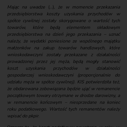
Mając na uwadze
(…),
że w momencie przekazania
przedsiębiorstwa koszty uzyskania przychodów w
spółce cywilnej zostały skorygowane o wartość tych
towarów, które będą elementem składowym
przedsiębiorstwa na dzień jego przekazania – uznać
należy, że wydatki poniesione ze wspólnego majątku
małżonków na zakup towarów handlowych, które
wnioskodawczyni zostały przekazane z działalności
prowadzonej przez jej męża, będą mogły stanowić
koszt uzyskania przychodów w działalności
gospodarczej wnioskodawczyni (proporcjonalnie do
udziału męża w spółce cywilnej). KIS potwierdziła też,
że obdarowana zobowiązana będzie ująć w remanencie
początkowym towary otrzymane w drodze darowizny, a
w remanencie końcowym – niesprzedane na koniec
roku podatkowego. Wartość tych remanentów należy
wpisać do pkpir
.