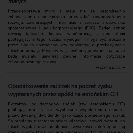
małych
Przedsiębiorstwa mikro i małe nie są bezpośrednio
zobowiązane do sporządzania sprawozdań zrównoważonego
rozwoju, zawierających informacje z zakresu środowiska,
społeczeństwa i ładu korporacyjnego (ESG). Będąc jednak
częścią łańcucha dostaw, współpracują z podmiotami
podlegającymi tego rodzaju wymogom i mogą być proszone
przez swoich dostawców czy odbiorców o przekazywanie
takich informacji. Powinny więc być przygotowane na to, że
będą musiały ujawniać pewne informacje dotyczące
zrównoważonego rozwoju.
⇒ CZYTAJ DALEJ ⇐
Opodatkowanie zaliczek na poczet zysku
wypłacanych przez spółki na estońskim CIT
Ryczałtowi od dochodów spółek (tzw. estońskiemu CIT)
podlegają m.in. zaliczki wypłacane wspólnikom na poczet
przewidywanej dywidendy (jako część podzielonego zysku).
Są problemy z zastosowaniem właściwej stawki ryczałtu do
takich wypłat oraz ustaleniem wysokości zależnej od tej
stawki kwoty, która podlega odliczeniu od PIT obciążającego