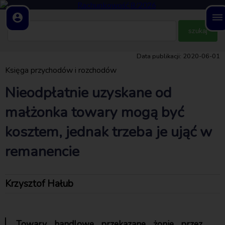
account_circle
dehaze
Data publikacji: 2020-06-01
Księga przychodów i rozchodów
Nieodpłatnie uzyskane od
małżonka towary mogą być
kosztem, jednak trzeba je ująć w
remanencie
Krzysztof Hałub
Towary handlowe przekazane żonie przez