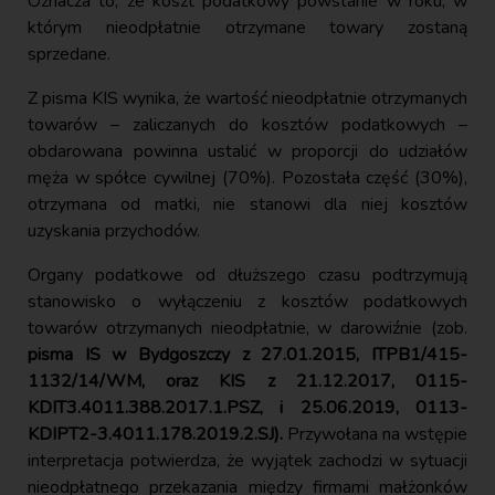
Oznacza to, że koszt podatkowy powstanie w roku, w
którym nieodpłatnie otrzymane towary zostaną
sprzedane.
Z pisma KIS wynika, że wartość nieodpłatnie otrzymanych
towarów – zaliczanych do kosztów podatkowych –
obdarowana powinna ustalić w proporcji do udziałów
męża w spółce cywilnej (70%). Pozostała część (30%),
otrzymana od matki, nie stanowi dla niej kosztów
uzyskania przychodów.
Organy podatkowe od dłuższego czasu podtrzymują
stanowisko o wyłączeniu z kosztów podatkowych
towarów otrzymanych nieodpłatnie, w darowiźnie (zob.
pisma IS w Bydgoszczy z 27.01.2015, ITPB1/415-
1132/14/WM, oraz KIS z 21.12.2017, 0115-
KDIT3.4011.388.2017.1.PSZ, i 25.06.2019, 0113-
KDIPT2-3.4011.178.2019.2.SJ).
Przywołana na wstępie
interpretacja potwierdza, że wyjątek zachodzi w sytuacji
nieodpłatnego przekazania między firmami małżonków