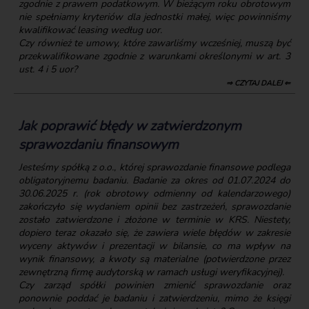
zgodnie z prawem podatkowym. W bieżącym roku obrotowym
nie spełniamy kryteriów dla jednostki małej, więc powinniśmy
kwalifikować leasing według uor.
Czy również te umowy, które zawarliśmy wcześniej, muszą być
przekwalifikowane zgodnie z warunkami określonymi w art. 3
ust. 4 i 5 uor?
⇒ CZYTAJ DALEJ ⇐
Jak poprawić błędy w zatwierdzonym
sprawozdaniu finansowym
Jesteśmy spółką z o.o., której sprawozdanie finansowe podlega
obligatoryjnemu badaniu. Badanie za okres od 01.07.2024 do
30.06.2025 r. (rok obrotowy odmienny od kalendarzowego)
zakończyło się wydaniem opinii bez zastrzeżeń, sprawozdanie
zostało zatwierdzone i złożone w terminie w KRS. Niestety,
dopiero teraz okazało się, że zawiera wiele błędów w zakresie
wyceny aktywów i prezentacji w bilansie, co ma wpływ na
wynik finansowy, a kwoty są materialne (potwierdzone przez
zewnętrzną firmę audytorską w ramach usługi weryfikacyjnej).
Czy zarząd spółki powinien zmienić sprawozdanie oraz
ponownie poddać je badaniu i zatwierdzeniu, mimo że księgi