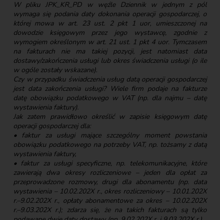
W pliku JPK_KR_PD w węźle Dziennik w jednym z pól
wymaga się podania daty dokonania operacji gospodarczej, o
której mowa w art. 23 ust. 2 pkt 1 uor, umieszczonej na
dowodzie księgowym przez jego wystawcę, zgodnie z
wymogiem określonym w art. 21 ust. 1 pkt 4 uor. Tymczasem
na fakturach nie ma takiej pozycji, jest natomiast data
dostawy/zakończenia usługi lub okres świadczenia usługi (o ile
w ogóle zostały wskazane).
Czy w przypadku świadczenia usług datą operacji gospodarczej
jest data zakończenia usługi? Wiele firm podaje na fakturze
datę obowiązku podatkowego w VAT (np. dla najmu – datę
wystawienia faktury).
Jak zatem prawidłowo określić w zapisie księgowym datę
operacji gospodarczej dla:
• faktur za usługi mające szczególny moment powstania
obowiązku podatkowego na potrzeby VAT, np. tożsamy z datą
wystawienia faktury,
• faktur za usługi specyficzne, np. telekomunikacyjne, które
zawierają dwa okresy rozliczeniowe – jeden dla opłat za
przeprowadzone rozmowy, drugi dla abonamentu (np. data
wystawienia – 10.02.202X r., okres rozliczeniowy – 10.01.202X
r.–9.02.202X r., opłaty abonamentowe za okres – 10.02.202X
r.–9.03.202X r.); zdarza się, że na takich fakturach są tylko
podawane dwie daty dostawy (np. 9.02.202X r. i 9.03.202X r.),