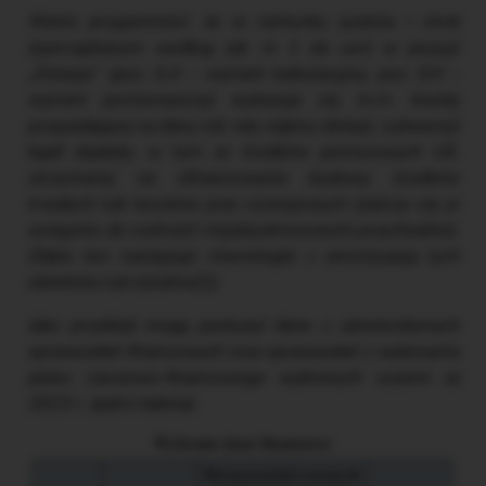
Warto przypomnieć, że w rachunku zysków i strat
(sporządzanym według zał. nr 1 do uor) w pozycji
„Dotacje” (poz. G.II – wariant kalkulacyjny, poz. D.II –
wariant porównawczy) wykazuje się m.in. kwotę
przypadającej na dany rok raty odpisu dotacji, subwencji
bądź dopłaty, w tym ze środków pomocowych UE,
otrzymanej na sfinansowanie budowy środków
trwałych lub kosztów prac rozwojowych (zalicza się je
wstępnie do rozliczeń międzyokresowych przychodów).
Odpis ten następuje równolegle z amortyzacją tych
obiektów lub tytułów[1].
Jako przykład mogą posłużyć dane z zatwierdzonych
sprawozdań finansowych oraz sprawozdań z wykonania
planu rzeczowo-finansowego wybranych uczelni za
2023 r. (patrz tabela).