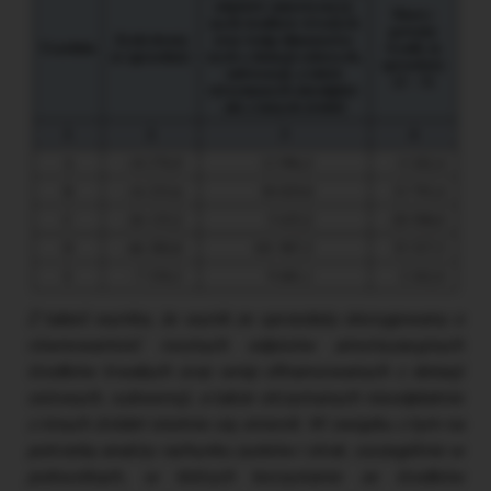
Z tabeli wynika, że wynik ze sprzedaży skorygowany o
równowartość rocznych odpisów amortyzacyjnych
środków trwałych oraz wnip sfinansowanych z dotacji
celowych, subwencji, a także otrzymanych nieodpłatnie
z innych źródeł istotnie się zmienił. W związku z tym na
potrzeby analizy rachunku zysków i strat, szczególnie w
jednostkach, w których korzystanie ze środków