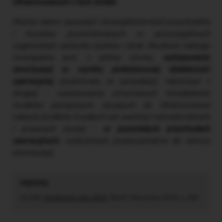
sfinansowanych z tych źródeł
.
Można zatem zauważyć niewspółmierność przychodów
i kosztów prezentowanych w poszczególnych
segmentach rachunku zysków i strat. Skutkiem takiego
rozwiązania jest, z jednej strony,
wykazywanie
amortyzacji w wyniku podstawowej działalności
operacyjnej
(zysk/strata ze sprzedaży), natomiast z
drugiej – wykazywanie otrzymanych nieodpłatnie
środków pieniężnych, służących do sfinansowania
nabycia środków trwałych lub wartości niematerialnych
i prawnych (wnip) –
w pozostałych przychodach
operacyjnych
, rozliczonych proporcjonalnie do okresu
amortyzacji.
[1] Zob.
Zamknięcie roku 2024
, SKwP, Warszawa 2024, s. 292.