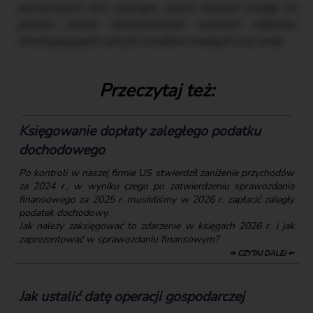
pomocowych jest znaczące, warto zwracać uwagę na
poziom kwoty równowartości rocznych odpisów
amortyzacyjnych od tych środków trwałych oraz wnip.
Przeczytaj też:
Księgowanie dopłaty zaległego podatku
dochodowego
Po kontroli w naszej firmie US stwierdził zaniżenie przychodów
za 2024 r., w wyniku czego po zatwierdzeniu sprawozdania
finansowego za 2025 r. musieliśmy w 2026 r. zapłacić zaległy
podatek dochodowy.
Jak należy zaksięgować to zdarzenie w księgach 2026 r. i jak
zaprezentować w sprawozdaniu finansowym?
⇒ CZYTAJ DALEJ ⇐
Jak ustalić datę operacji gospodarczej