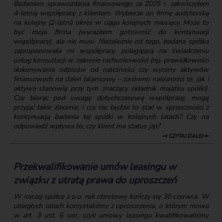
Badaniem sprawozdania finansowego za 2025 r. zakończyłem
4-letnią współpracę z klientem. Wybierze on firmę audytorską
na kolejny (2-letni) okres w ciągu kolejnych miesięcy. Może to
być moja firma (wyraziłem gotowość do kontynuacji
współpracy), ale nie musi. Niezależnie od tego, badana spółka
zaproponowała mi współpracę polegającą na świadczeniu
usług konsultacji w zakresie rachunkowości (np. prawidłowości
dokonywania odpisów od należności czy wyceny aktywów
finansowych na dzień bilansowy – zarówno należności te, jak i
aktywa stanowią przy tym znaczący składnik majątku spółki).
Czy biorąc pod uwagę dotychczasową współpracę, mogę
przyjąć takie zlecenie, i czy nie będzie to stać w sprzeczności z
kontynuacją badania tej spółki w kolejnych latach? Czy na
odpowiedź wpływa to, czy klient ma status jzp?
⇒ CZYTAJ DALEJ ⇐
Przekwalifikowanie umów leasingu w
związku z utratą prawa do uproszczeń
W naszej spółce z o.o. rok obrotowy kończy się 30 czerwca. W
ubiegłych latach korzystaliśmy z uproszczenia, o którym mowa
w art. 3 ust. 6 uor, czyli umowy leasingu kwalifikowaliśmy