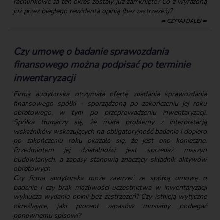
rachunkowe za ten okres zostały już zamknięte? Co z wyrażoną
już przez biegłego rewidenta opinią (bez zastrzeżeń)?
⇒ CZYTAJ DALEJ ⇐
Czy umowę o badanie sprawozdania
finansowego można podpisać po terminie
inwentaryzacji
Firma audytorska otrzymała ofertę zbadania sprawozdania
finansowego spółki – sporządzoną po zakończeniu jej roku
obrotowego, w tym po przeprowadzeniu inwentaryzacji.
Spółka tłumaczy się, że miała problemy z interpretacją
wskaźników wskazujących na obligatoryjność badania i dopiero
po zakończeniu roku okazało się, że jest ono konieczne.
Przedmiotem jej działalności jest sprzedaż maszyn
budowlanych, a zapasy stanowią znaczący składnik aktywów
obrotowych.
Czy firma audytorska może zawrzeć ze spółką umowę o
badanie i czy brak możliwości uczestnictwa w inwentaryzacji
wyklucza wydanie opinii bez zastrzeżeń? Czy istnieją wytyczne
określające, jaki procent zapasów musiałby podlegać
ponownemu spisowi?