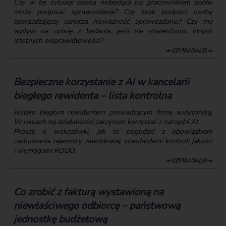
Czy w tej sytuacji osoba niebędąca już pracownikiem spółki
może podpisać sprawozdanie? Czy brak podpisu osoby
sporządzającej oznacza nieważność sprawozdania? Czy ma
wpływ na opinię z badania, jeśli nie stwierdzono innych
istotnych nieprawidłowości?
⇒ CZYTAJ DALEJ ⇐
Bezpieczne korzystanie z AI w kancelarii
biegłego rewidenta – lista kontrolna
Jestem biegłym rewidentem prowadzącym firmę audytorską.
W ramach tej działalności zaczynam korzystać z narzędzi AI.
Proszę o wskazówki, jak to pogodzić z obowiązkiem
zachowania tajemnicy zawodowej, standardami kontroli jakości
i wymogami RODO.
⇒ CZYTAJ DALEJ ⇐
Co zrobić z fakturą wystawioną na
niewłaściwego odbiorcę – państwową
jednostkę budżetową