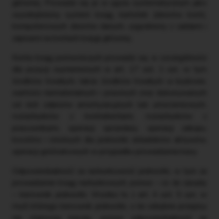
głównej. Prowadzi się je w ujęciu systematycznym jako
wyodrębniony system ksiąg, kartotek (zbiorów kont),
komputerowych zbiorów danych, uzgodniony z saldami i
zapisami na kontach księgi głównej.
Konta ksiąg pomocniczych prowadzi się w szczególności
dla pozycji wymienionych w art. 17 ust. 1 uor, w tym
środków trwałych, także środków trwałych w budowie,
wartości niematerialnych i prawnych oraz dokonywanych
od nich odpisów amortyzacyjnych lub umorzeniowych,
rozrachunków z kontrahentami, rozrachunków z
pracownikami, operacji sprzedaży, operacji zakupu,
kosztów i istotnych dla jednostki składników aktywów,
operacji gotówkowych w przypadku prowadzenia kasy.
Odpowiedzialność za rachunkowość jednostki, w tym za
prowadzenie ksiąg rachunkowych, ponosi – co do zasady
– kierownik jednostki. Wynika to z art. 4 ust. 5 uor, w
myśl którego kierownik jednostki, o ile odrębne przepisy
nie stanowią inaczej, ponosi odpowiedzialność za