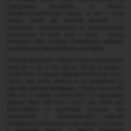
wykonywanie obowiązków w zakresie
rachunkowości,określonych ustawą, w tym z tytułu
nadzoru, również gdy określone obowiązki – z
wyłączeniem odpowiedzialności za przeprowadzenie
inwentaryzacji w formie spisu z natury – zostaną
powierzone innej osobielub przedsiębiorcy usługowo
prowadzącemu księgi rachunkowe, za ich zgodą.
Odrębnym przepisem, o którym mowa w przywołanym
wyżej art. 4 ust. 5 uor, jest art. 53 ust. 5 ustawy z
27.08.2009 r. o finansach publicznych (tekst jedn. DzU z
2024 r. poz. 1530). Stanowi on w szczególności, że
kierownik jednostki obsługującej, o której mowa w art.
10b ust. 1 ustawy z 8.03.1990 r. o samorządzie
gminnym (tekst jedn. DzU z 2024 r. poz. 1465), jest
odpowiedzialny za gospodarkę finansową oraz
rachunkowość i sprawozdawczość jednostki
obsługiwanej, o której mowa w art. 10a pkt 1 i 2 ustawy
o samorządzie gminnym, w zakresie obowiązków