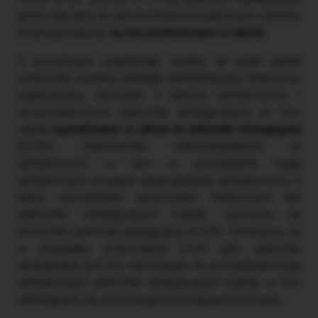
gminy zaliczane do sektora finansów publicznych i gminne
instytucje kultury),
są one przekazywane w całości
.
Z powyższych uregulowań wynika, że jeżeli gmina
ustanowiła wspólną obsługę administracyjną, finansową,
organizacyjną, obowiązki z zakresu rachunkowości i
sprawozdawczości jednostek obsługiwanych (w tym
szkół)
są przekazane w całości do jednostki obsługującej
(CUW). Jednocześnie odpowiedzialność za
rachunkowość, w tym za prowadzenie ksiąg
rachunkowych, przyjęcie zasad (polityki) rachunkowości, a
także sporządzanie sprawozdań finansowych dla
jednostek obsługiwanych (szkół), spoczywa na
kierowniku jednostki obsługującej (CUW). Oznacza to, że
w przypadku ustanowienia CUW jako jednostki
obsługującej jest ono zobowiązane do prowadzenia ksiąg
rachunkowych jednostek obsługiwanych (szkół), w tym
składających się na te księgi kont ksiąg pomocniczych.