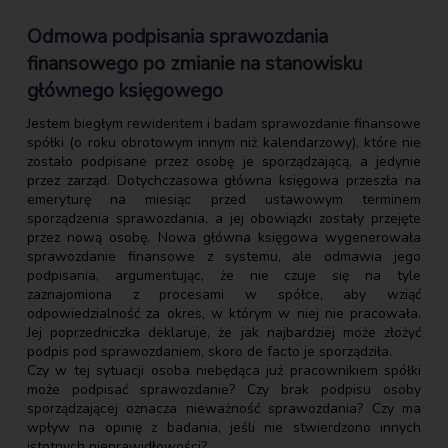
Odmowa podpisania sprawozdania
finansowego po zmianie na stanowisku
głównego księgowego
Jestem biegłym rewidentem i badam sprawozdanie finansowe
spółki (o roku obrotowym innym niż kalendarzowy), które nie
zostało podpisane przez osobę je sporządzającą, a jedynie
przez zarząd. Dotychczasowa główna księgowa przeszła na
emeryturę na miesiąc przed ustawowym terminem
sporządzenia sprawozdania, a jej obowiązki zostały przejęte
przez nową osobę. Nowa główna księgowa wygenerowała
sprawozdanie finansowe z systemu, ale odmawia jego
podpisania, argumentując, że nie czuje się na tyle
zaznajomiona z procesami w spółce, aby wziąć
odpowiedzialność za okres, w którym w niej nie pracowała.
Jej poprzedniczka deklaruje, że jak najbardziej może złożyć
podpis pod sprawozdaniem, skoro de facto je sporządziła.
Czy w tej sytuacji osoba niebędąca już pracownikiem spółki
może podpisać sprawozdanie? Czy brak podpisu osoby
sporządzającej oznacza nieważność sprawozdania? Czy ma
wpływ na opinię z badania, jeśli nie stwierdzono innych
istotnych nieprawidłowości?