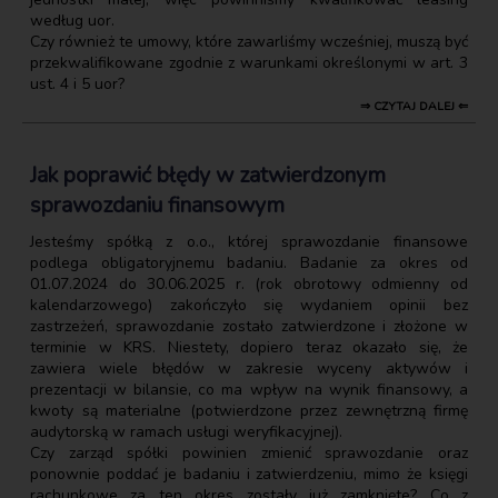
według uor.
Czy również te umowy, które zawarliśmy wcześniej, muszą być
przekwalifikowane zgodnie z warunkami określonymi w art. 3
ust. 4 i 5 uor?
⇒ CZYTAJ DALEJ ⇐
Jak poprawić błędy w zatwierdzonym
sprawozdaniu finansowym
Jesteśmy spółką z o.o., której sprawozdanie finansowe
podlega obligatoryjnemu badaniu. Badanie za okres od
01.07.2024 do 30.06.2025 r. (rok obrotowy odmienny od
kalendarzowego) zakończyło się wydaniem opinii bez
zastrzeżeń, sprawozdanie zostało zatwierdzone i złożone w
terminie w KRS. Niestety, dopiero teraz okazało się, że
zawiera wiele błędów w zakresie wyceny aktywów i
prezentacji w bilansie, co ma wpływ na wynik finansowy, a
kwoty są materialne (potwierdzone przez zewnętrzną firmę
audytorską w ramach usługi weryfikacyjnej).
Czy zarząd spółki powinien zmienić sprawozdanie oraz
ponownie poddać je badaniu i zatwierdzeniu, mimo że księgi
rachunkowe za ten okres zostały już zamknięte? Co z