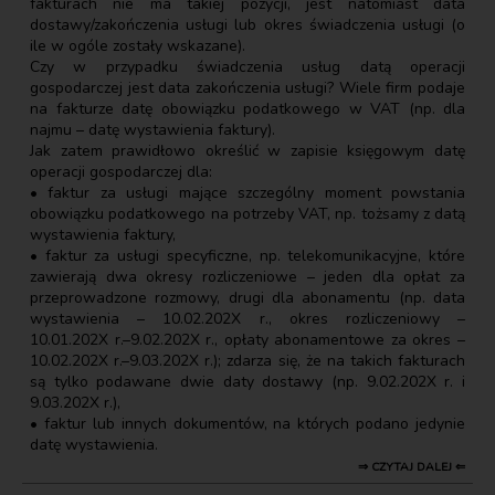
fakturach nie ma takiej pozycji, jest natomiast data
dostawy/zakończenia usługi lub okres świadczenia usługi (o
ile w ogóle zostały wskazane).
Czy w przypadku świadczenia usług datą operacji
gospodarczej jest data zakończenia usługi? Wiele firm podaje
na fakturze datę obowiązku podatkowego w VAT (np. dla
najmu – datę wystawienia faktury).
Jak zatem prawidłowo określić w zapisie księgowym datę
operacji gospodarczej dla:
• faktur za usługi mające szczególny moment powstania
obowiązku podatkowego na potrzeby VAT, np. tożsamy z datą
wystawienia faktury,
• faktur za usługi specyficzne, np. telekomunikacyjne, które
zawierają dwa okresy rozliczeniowe – jeden dla opłat za
przeprowadzone rozmowy, drugi dla abonamentu (np. data
wystawienia – 10.02.202X r., okres rozliczeniowy –
10.01.202X r.–9.02.202X r., opłaty abonamentowe za okres –
10.02.202X r.–9.03.202X r.); zdarza się, że na takich fakturach
są tylko podawane dwie daty dostawy (np. 9.02.202X r. i
9.03.202X r.),
• faktur lub innych dokumentów, na których podano jedynie
datę wystawienia.
⇒ CZYTAJ DALEJ ⇐