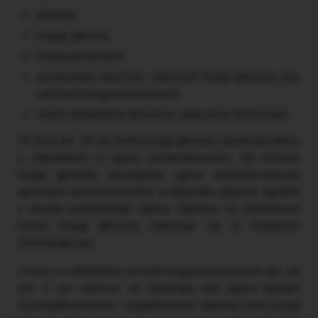
dziennik,
księgę główną,
księgi pomocnicze,
zestawienia: obrotów i sald kont księgi głównej oraz
sald kont ksiąg pomocniczych,
wykaz składników aktywów i pasywów (inwentarz).
W myśl art. 15 uor konta księgi głównej zawierają zapisy
o zdarzeniach w ujęciu systematycznym. Na kontach
księgi głównej obowiązuje ujęcie zarejestrowanych
uprzednio lub równocześnie w dzienniku zdarzeń, zgodnie
z zasadą podwójnego zapisu. Zapisów na określonym
koncie księgi głównej dokonuje się w kolejności
chronologicznej.
Z kolei w odniesieniu do kont ksiąg pomocniczych art. 16
ust. 1 uor stanowi, że zawierają one zapisy będące
uszczegółowieniem i uzupełnieniem zapisów kont księgi