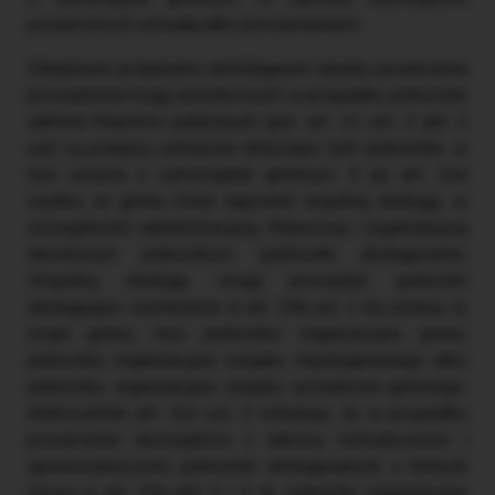
powierzonych uchwałą albo porozumieniem.
Odrębnymi przepisami określającymi zasady powierzenia
prowadzenia ksiąg rachunkowych w przypadku jednostek
sektora finansów publicznych (por. art. 11 ust. 2 pkt 2
uor) są przepisy ustrojowe dotyczące tych jednostek, w
tym ustawa o samorządzie gminnym. Z jej art. 10a
wynika, że gmina może zapewnić wspólną obsługę, w
szczególności administracyjną, finansową i organizacyjną
określonym jednostkom (jednostki obsługiwane).
Wspólną obsługę mogą prowadzić jednostki
obsługujące, wymienione w art. 10b ust. 1 tej ustawy, tj.
urząd gminy, inna jednostka organizacyjna gminy,
jednostka organizacyjna związku międzygminnego albo
jednostka organizacyjna związku powiatowo-gminnego.
Jednocześnie art. 10c ust. 2 wskazuje, że w przypadku
powierzenia obowiązków z zakresu rachunkowości i
sprawozdawczości jednostek obsługiwanych, o których
mowa w art. 10a pkt 1 i 2 (tj. jednostki organizacyjne