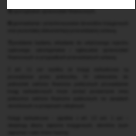
5)
sporządzanie sprawozdań finansowych,
6)
gromadzenie i przechowywanie dowodów księgowych
oraz pozostałej dokumentacji przewidzianej ustawą,
7)
poddanie badaniu, składanie do właściwego rejestru
sądowego, udostępnianie i ogłaszanie sprawozdań
finansowych w przypadkach przewidzianych ustawą.
Z art. 11 uor wynika, że księgi rachunkowe są
prowadzone przez jednostkę. W odniesieniu do
jednostek sektora finansów publicznych prowadzenie
ksiąg rachunkowych może zostać powierzone innej
jednostce sektora finansów publicznych, na zasadach
określonych w przepisach odrębnych.
Księgi rachunkowe – zgodnie z art. 13 ust. 1 uor –
obejmują zbiory zapisów księgowych, obrotów (sum
zapisów) i sald, które tworzą: