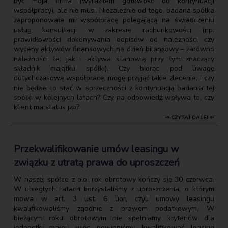
być moja firma (wyraziłem gotowość do kontynuacji
współpracy), ale nie musi. Niezależnie od tego, badana spółka
zaproponowała mi współpracę polegającą na świadczeniu
usług konsultacji w zakresie rachunkowości (np.
prawidłowości dokonywania odpisów od należności czy
wyceny aktywów finansowych na dzień bilansowy – zarówno
należności te, jak i aktywa stanowią przy tym znaczący
składnik majątku spółki). Czy biorąc pod uwagę
dotychczasową współpracę, mogę przyjąć takie zlecenie, i czy
nie będzie to stać w sprzeczności z kontynuacją badania tej
spółki w kolejnych latach? Czy na odpowiedź wpływa to, czy
klient ma status jzp?
⇒ CZYTAJ DALEJ ⇐
Przekwalifikowanie umów leasingu w
związku z utratą prawa do uproszczeń
W naszej spółce z o.o. rok obrotowy kończy się 30 czerwca.
W ubiegłych latach korzystaliśmy z uproszczenia, o którym
mowa w art. 3 ust. 6 uor, czyli umowy leasingu
kwalifikowaliśmy zgodnie z prawem podatkowym. W
bieżącym roku obrotowym nie spełniamy kryteriów dla
jednostki małej, więc powinniśmy kwalifikować leasing