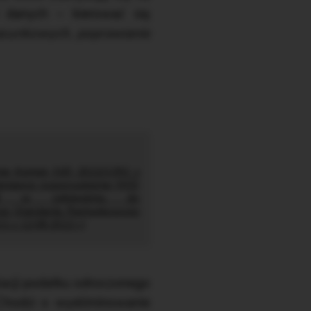
 danych – kierować się
zacunkowych, poprawianie
ie Komisji (UE) 2022/1392 z
ieniające rozporządzenie (WE)
08 w odniesieniu do
o Standardu Rachunkowości
1 z 12.08.2022 r.)
lacji podatku odroczonego
 Chodzi o wyeliminowanie