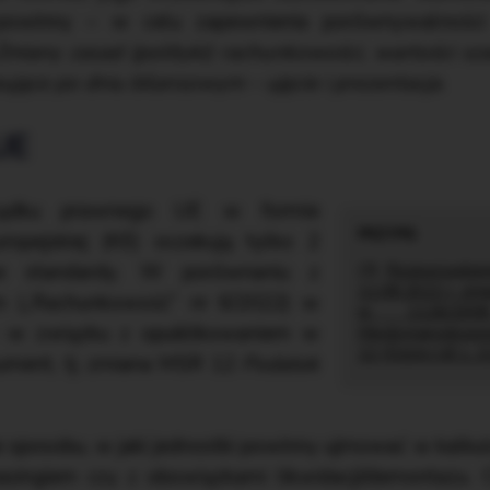
 powinny – w celu zapewnienia porównywalności
Zmiany zasad (polityki) rachunkowości, wartości s
ujące po dniu bilansowym – ujęcie i prezentacja
.
UE
ządku prawnego UE w formie
ropejskiej (KE) oczekują tylko 2
ce standardy. W porównaniu z
(3)
Rozporządzen
11.08.2022 r. zm
m („Rachunkowość” nr 6/2022) w
nr 1126/20
y – w związku z opublikowaniem w
Międzynarodoweg
12 (DzUrz UE L 21
ument, tj. zmiana MSR 12
Podatek
e sposobu, w jaki jednostki powinny ujmować w kalku
easingiem czy z obowiązkami likwidacji/demontażu.