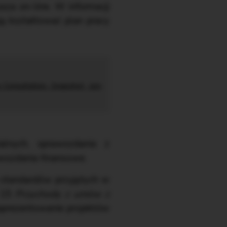
sza on-line. W informacji
ją kształtować plan pracy
Consultation. Snapshot, July
alnych, sprawozdania z
awozdania finansowe.
 standardów przyjętych w
F 15
Przychody z umów z
zaprezentowanie projektów