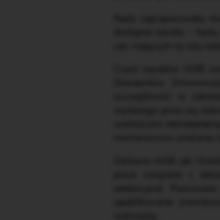
Rada zaproponowała równ
dostępne zasoby – będą 
cen, mających na celu red
Część zasobów IASB zo
Standardów Zrównoważo
szczególności w zakres
wydanego przez nią doku
wartościom niematerialn
mechanizmów ustalania ce
Zarówno IASB, jak i Komi
prace związane z bieżą
edukacyjne). Planowane
opublikowanie zrewido
wdrożeniu.