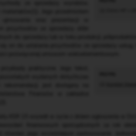
zychody ze sprzedaży wyrobów,
 materiałów(1). Jego przedmiotem
(1) DzUrz MF z 29
 ujmowania oraz prezentacji w
m przychodów ze sprzedaży dóbr
ch do sprzedaży lub w toku produkcji, półproduktó
się on do ustalania przychodów ze sprzedaży usług,
zęści poświęconej umowom wieloelementowym.
przykłady praktyczne. Jego tekst,
 pozostałych wydanych dotychczas
i rekomendacji, jest dostępny na
(2)
Komitet Stan
inisterstwa Finansów w zakładce
2).
etu KSR 15 wszedł w życie z dniem ogłoszenia w Dz
awozdań finansowych sporządzonych za rok obro
t również jego wcześniejsze zastosowanie. Jednostk