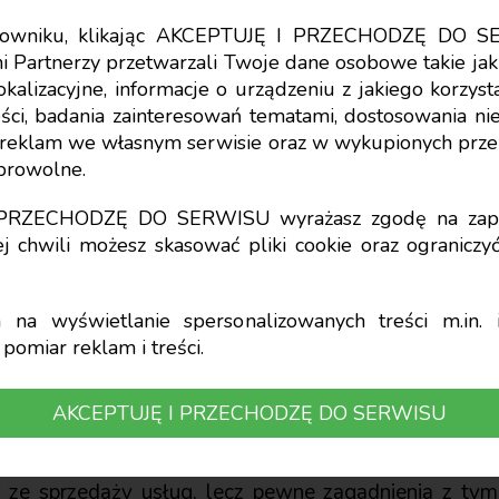
tkowniku, klikając AKCEPTUJĘ I PRZECHODZĘ DO S
i Partnerzy przetwarzali Twoje dane osobowe takie jak 
lokalizacyjne, informacje o urządzeniu z jakiego korzy
ci, badania zainteresowań tematami, dostosowania niekt
o w rachunkowości 
a reklam we własnym serwisie oraz w wykupionych prze
obrowolne.
I PRZECHODZĘ DO SERWISU wyrażasz zgodę na zapi
j chwili możesz skasować pliki cookie oraz ogranicz
na wyświetlanie spersonalizowanych treści m.in. i
pomiar reklam i treści.
chunkowości wydał kolejny standard – nr 15 – 
owarów i materiałów. Jego przedmiotem są zasady u
AKCEPTUJĘ I PRZECHODZĘ DO SERWISU
aniu finansowym przychodów ze sprzedaży dóbr (wy
rodukcji, półproduktów, towarów i materiałów). Co d
 ze sprzedaży usług, lecz pewne zagadnienia z tym