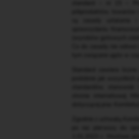
standard – nr 15 – Pr
półproduktów, towarów i
są zasady ustalania i
sprawozdaniu finansowy
(wyrobów gotowych zdatny
Co do zasady nie odnosi 
tym związane ujęto w c
Standard zawiera liczne 
podobnie jak wszystkich
standardów, stanowisk 
stronie internetowej M
dotyczącej prac Komitetu(
Zgodnie z uchwałą Komit
po raz pierwszy do spr
1.01.2023 r. Możliwe jes