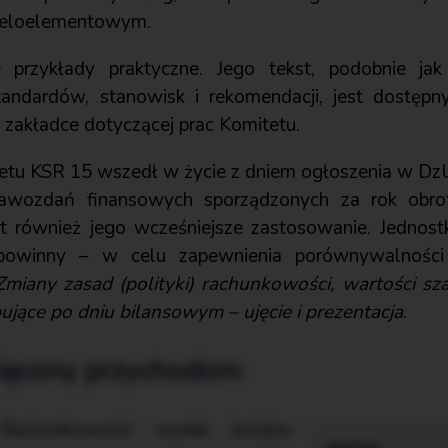
eloelementowym.
e przykłady praktyczne. Jego tekst, podobnie jak
ndardów, stanowisk i rekomendacji, jest dostępny
zakładce dotyczącej prac Komitetu.
etu KSR 15 wszedł w życie z dniem ogłoszenia w Dz
awozdań finansowych sporządzonych za rok obro
t również jego wcześniejsze zastosowanie. Jednostk
 powinny – w celu zapewnienia porównywalności
Zmiany zasad (polityki) rachunkowości, wartości s
ujące po dniu bilansowym – ujęcie i prezentacja
.
ęcony przychodom
Rachunkowości wydał kolejny