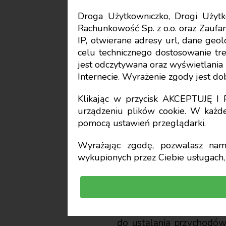
Droga Użytkowniczko, Drogi Uży
Rachunkowość Sp. z o.o. oraz Zaufan
Aktualności
IP, otwierane adresy url, dane geo
celu technicznego dostosowanie treś
Co noweg
jest odczytywana oraz wyświetlani
Internecie. Wyrażenie zgody jest d
Klikając w przycisk AKCEPTUJĘ 
Agnieszka Stachniak
urządzeniu plików cookie. W każde
pomocą ustawień przeglądarki.
Wyrażając zgodę, pozwalasz nam 
wykupionych przez Ciebie usługach, 
Komitet Standardów Ra
wyrobów, półproduktów, t
prezentacji w sprawozd
do sprzedaży lub w toku p
do ustalania przychodów