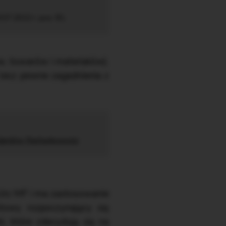
.07.2022 r. poz. 81.
w, towarów i materiałów).
 lecz pewne zagadnienia z
dardów Rachunkowości
Urz MF i ma zastosowanie
towy rozpoczynający się
i, które zdecydują się na