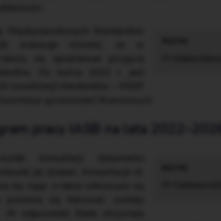
zbieżności.
dy Międzynarodowych Standardów
)(4) wskazuje również, że w
 należy się spodziewać przyjęcia
(4)
Analiza planu
dardów. Do końca 2022 r. jest
ch nowelizacji standardów – MSSF
rezentacja sprawozdań finansowych
.
ogram pracy IASB na lata 2022–202
yniki konsultacji dokumentu
ierunki jej działań. Konsultacje nt.
a się zająć, a także odnoszące się
(5)
Publikacja IA
i powinna się kierować, zostały
r. W odpowiedzi Rada otrzymała