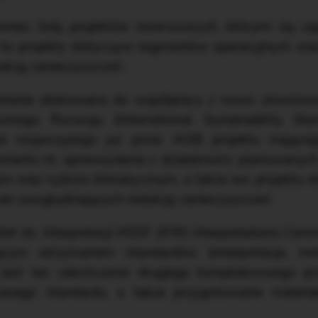
ież listę projektów rezerwowych, którymi się zaj
to projekty dotyczące segmentów operacyjnych or
ukcję zanieczyszczeń.
stanie skierowana do współpracy z nowo utworzo
nego Rozwoju (International Sustainability Sta
ie rozpoczętego już przez IASB projektu mająceg
mentu nt. sprawozdania z działalności, planowanyc
ym oraz ryzkom klimatycznym, a także ew. projektu
n uwzględniających redukcję zanieczyszczeń.
tet ds. Interpretacji MSSF (IFRS Interpretations Co
cym utrzymaniem standardów (interpretacje, mni
 jest też zakończenie drugiego kompleksowego 
wanego standardu, a także przygotowanie mater