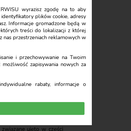
ERWISU wyrazisz zgodę na to aby
Data publikacji: 2022-09-01
identyfikatory plików cookie, adresy
stasz. Informacje gromadzone będą w
órych treści do lokalizacji z której
- 93
z nas przestrzeniach reklamowych w
sanie i przechowywanie na Twoim
yć możliwość zapisywania nowych za
ndywidualne rabaty, informacje o
Przychody ze sprzedaży
stalania i ujmowania oraz
robów gotowych zdatnych
o zasady nie odnosi się on
 związane ujęto w części