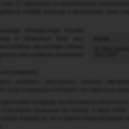
 oraz 37 odpowiedzi za pośrednictwem kwestionariu
ublikacji IASB(5) wskazuje 3 priorytety(6), które ma
asowego strategicznego kierunku
wagi w działaniach Rady, przy
iu wysiłków, aby rozwijać cyfrową
(6)
Third Agenda 
nsową oraz zwiększać zrozumienie
2022, IASB
,
cymi projektami,
acy projektów dotyczących: wartości niemateri
h, ryzyk związanych z klimatem i ich wpływu na spr
rzeprowadzić przeglądy powdrożeniowe kluczowych
Instrumenty finansowe
(w trakcie), a także MSS
Leasing
. Zakłada się, że w efekcie konieczne będzie 
w.