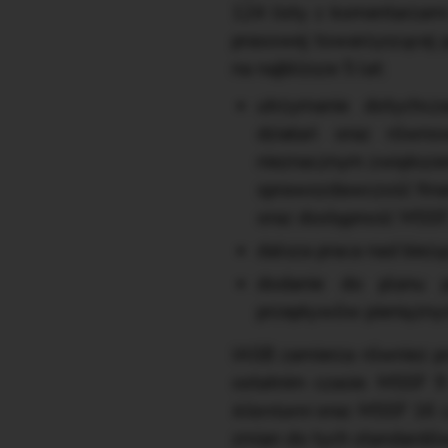
124 listy z komentarzami
prasowej towarzyszącej p
na najbliższe 5 lat:
utrzymanie dotychcz
działań oraz równo
nieznacznym zwiększen
sprawozdawczość fina
oraz dostępność MSSF
dalsza praca nad bieżą
dodanie do planu pr
przepływów pieniężnyc
IASB zamierza również p
ostatnim czasie: MSSF 9
klientami
oraz MSSF 16
zmian do tych standardó