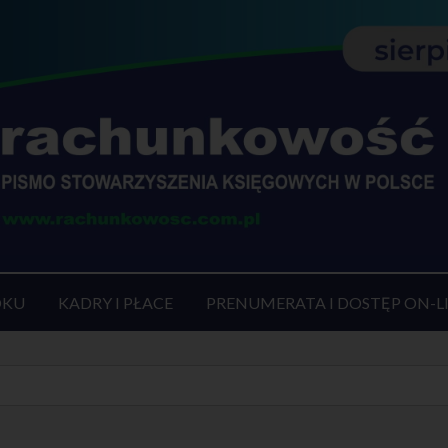
OKU
KADRY I PŁACE
PRENUMERATA I DOSTĘP ON-L