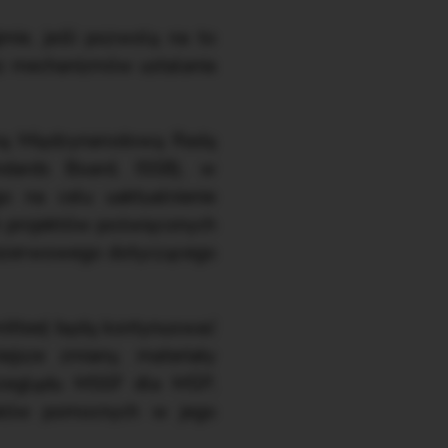
mie, jeśli pozwolą na to
az mechanizmów ustalania
ną Międzynarodową Radą
ndards Board, ISSB), w
o na celu uaktualnienie
h projektów poświęconych
 rezerwowego dotyczącego
mmittee) będą kontynuować
ejsze zmiany, materiały
przeglądu MSSF dla MŚP,
iałów pomocnych w jego