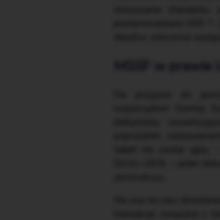
stosowanie standardu,
postanowieniami KSR 7
błędów, zdarzenia następ
MSSF w prawie 
Na przyjęcie do por
rozporządzeń Komisji Eu
dokumenty nowelizują
poprzednim zestawienie
tabeli nie został ujęt
DzUrz UE(3) – jeden dok
dochodowy
.
Ma ona na celu określeni
transakcje związane z l