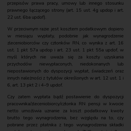
przepisów prawa pracy, umowy lub innego stosunku
prawnego łączącego strony (art. 15 ust. 4g updop i art.
22 ust. 6ba updof).
W przeciwnym razie jest kosztem podatkowym dopiero
w miesiącu wypłaty, podobnie jak wynagrodzenie
zleceniobiorców czy członków RN, co wynika z art. 16
ust. 1 pkt 57a updop i art. 23 ust. 1 pkt 55a updof, w
myśl których nie uważa się za koszty uzyskania
przychodów niewypłaconych, niedokonanych lub
niepostawionych do dyspozycji wypłat, świadczeń oraz
innych należności z tytułów określonych w art. 12 ust. 1 i
6, art. 13 pkt 2 i 4–9 updof.
Czy zatem wypłata bądź postawienie do dyspozycji
pracownika/zleceniobiorcy/członka RN pensji w kwocie
netto umożliwia uznanie za koszt podatkowy kwoty
brutto tego wynagrodzenia, bez względu na to, czy
pobrane przez płatnika z tego wynagrodzenia składki