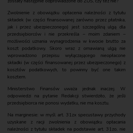
zostały następnie odprowadzone do ZUS, czy też nie?
Zwolnienie z obowiązku opłacenia należności z tytułu
składek (w części finansowanej zarówno przez płatnika,
jak i przez ubezpieczonego) jest szczególną ulgą dla
przedsiębiorców i nie przekreśla – moim zdaniem –
możliwości uznania wynagrodzenia w kwocie brutto za
koszt podatkowy. Skoro wraz z omawianą ulgą nie
wprowadzono przepisu wyłączającego nieopłacone
składki (w części finansowanej przez ubezpieczonego) z
kosztów podatkowych, to powinny być one takim
kosztem.
Ministerstwo Finansów uważa jednak inaczej. W
odpowiedzi na pytanie Redakcji stwierdziło, że jeśli
przedsiębiorca nie ponosi wydatku, nie ma kosztu.
Na marginesie: w myśl art. 31zx specustawy przychody
uzyskane z racji zwolnienia z obowiązku opłacania
należności z tytułu składek na podstawie art. 31zo, nie