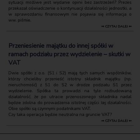
sytuacji możliwe jest wydanie opinii bez zastrzeżeń? Prezes
przekazał oświadczenie o kontynuacji działalności jednostki, a
w sprawozdaniu finansowym nie pojawia się informacja o
ww. piśmie.
⇒ CZYTAJ DALEJ ⇐
Przeniesienie majątku do innej spółki w
ramach podziału przez wydzielenie – skutki w
VAT
Dwie spółki z o.o. (S1 i S2) mają tych samych wspólników,
którzy chcieliby przenieść istotny składnik majątku (np.
nieruchomość) z S1 do S2 w drodze podziału S1 przez
wydzielenie. Spółka ta prowadzi na tyle rozbudowaną
działalność, że po utracie przenoszonego składnika nadal
będzie zdolna do prowadzenia istotnej części tej działalności.
Obie spółki są czynnymi podatnikami VAT.
Czy taka operacja będzie neutralna na gruncie VAT?
⇒ CZYTAJ DALEJ ⇐