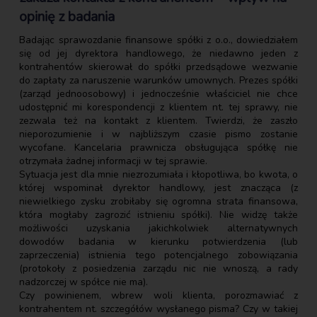
opinię z badania
Badając sprawozdanie finansowe spółki z o.o., dowiedziałem
się od jej dyrektora handlowego, że niedawno jeden z
kontrahentów skierował do spółki przedsądowe wezwanie
do zapłaty za naruszenie warunków umownych. Prezes spółki
(zarząd jednoosobowy) i jednocześnie właściciel nie chce
udostępnić mi korespondencji z klientem nt. tej sprawy, nie
zezwala też na kontakt z klientem. Twierdzi, że zaszło
nieporozumienie i w najbliższym czasie pismo zostanie
wycofane. Kancelaria prawnicza obsługująca spółkę nie
otrzymała żadnej informacji w tej sprawie.
Sytuacja jest dla mnie niezrozumiała i kłopotliwa, bo kwota, o
której wspominał dyrektor handlowy, jest znacząca (z
niewielkiego zysku zrobiłaby się ogromna strata finansowa,
która mogłaby zagrozić istnieniu spółki). Nie widzę także
możliwości uzyskania jakichkolwiek alternatywnych
dowodów badania w kierunku potwierdzenia (lub
zaprzeczenia) istnienia tego potencjalnego zobowiązania
(protokoły z posiedzenia zarządu nic nie wnoszą, a rady
nadzorczej w spółce nie ma).
Czy powinienem, wbrew woli klienta, porozmawiać z
kontrahentem nt. szczegółów wysłanego pisma? Czy w takiej