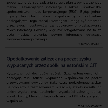
zobowiązane do sporządzania sprawozdań zrównoważonego
rozwoju, zawierających informacje z zakresu środowiska,
społeczeństwa i ładu korporacyjnego (ESG). Będąc jednak
częścią łańcucha dostaw, współpracują z podmiotami
podlegającymi tego rodzaju wymogom i mogą być proszone
przez swoich dostawców czy odbiorców o przekazywanie
takich informacji. Powinny więc być przygotowane na to, że
będą musiały ujawniać pewne informacje dotyczące
zrównoważonego rozwoju.
⇒ CZYTAJ DALEJ ⇐
Opodatkowanie zaliczek na poczet zysku
wypłacanych przez spółki na estońskim CIT
Ryczałtowi od dochodów spółek (tzw. estońskiemu CIT)
podlegają m.in. zaliczki wypłacane wspólnikom na poczet
przewidywanej dywidendy (jako część podzielonego zysku).
Są problemy z zastosowaniem właściwej stawki ryczałtu do
takich wypłat oraz ustaleniem wysokości zależnej od tej
stawki kwoty, która podlega odliczeniu od PIT obciążającego
wspólnika.
⇒ CZYTAJ DALEJ ⇐