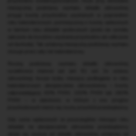
przychodów ewidencjonowanych, może przy określaniu
miesięcznej podstawy wymiaru składki zdrowotnej
przyjąć kwotę przychodów uzyskanych w poprzednim
roku kalendarzowym, pomniejszoną o kwotę opłaconych
w tamtym roku składek społecznych (jeżeli nie zostały
zaliczone do kosztów uzyskania przychodów ani odliczone
od dochodu). Tak ustaloną miesięczną podstawę wymiaru
stosuje przez cały rok kalendarzowy.
Roczną podstawę wymiaru składki zdrowotnej
ryczałtowca stanowi zaś (art. 81 ust. 2e ustawy
zdrowotnej) iloczyn liczby miesięcy podlegania w roku
kalendarzowym ubezpieczeniu zdrowotnemu i kwoty
odpowiadającej: 60% PMW, 100% PMW lub 180%
PMW – w zależności, w którym z ww. progów
przychodowych mieści się roczny przychód przedsiębiorcy.
Gdy suma wpłaconych za poszczególne miesiące roku
składek na ubezpieczenie zdrowotne przedsiębiorcy
okaże się wyższa od składki zdrowotnej ustalonej od