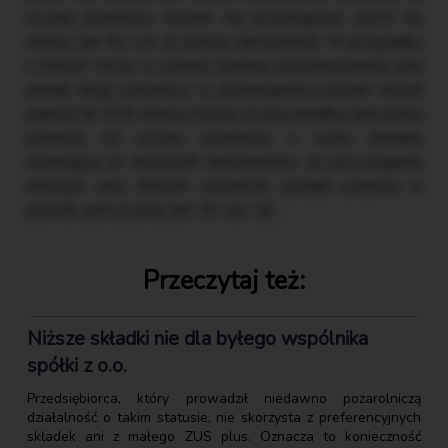
rocznej podstawy, będzie mu przysługiwać zwrot tej
różnicy (art. 81 ust. 2i ustawy zdrowotnej). W przypadku,
o którym mowa w pytaniu, bardziej prawdopodobny jest
jednak drugi scenariusz, tj. przedsiębiorca będzie musiał
wpłacić do ZUS różnicę między roczną składką zdrowotną
ustaloną od rocznej podstawy a sumą składek
wynikającą ze złożonych dokumentów za poszczególne
miesiące roku, których wysokość została ustalona w
sposób uproszczony (art. 81 ust. 2j).
Przeczytaj też:
Niższe składki nie dla byłego wspólnika
spółki z o.o.
Przedsiębiorca, który prowadził niedawno pozarolniczą
działalność o takim statusie, nie skorzysta z preferencyjnych
składek ani z małego ZUS plus. Oznacza to konieczność