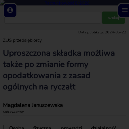
account_circle
dehaze
Data publikacji: 2024-05-22
ZUS przedsiębiorcy
Uproszczona składka możliwa
także po zmianie formy
opodatkowania z zasad
ogólnych na ryczałt
Magdalena Januszewska
radca prawny
Osoba fizyczna prowadzi działalność