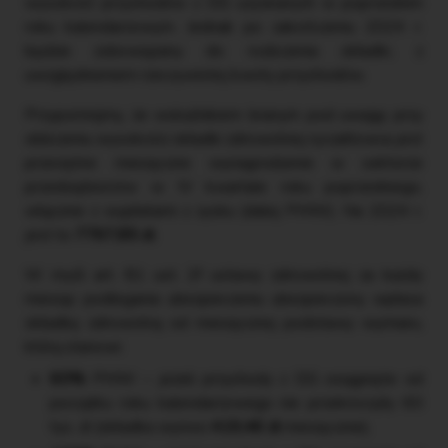
wysokość przychodów z DG uzyskanych w poprzednim
roku kalendarzowym. Jednak po zakończeniu 2024 r.
będzie zobowiązany do rozliczenia składki, z
uwzględnieniem rzeczywistej kwoty przychodów.
Przypomnijmy, że wskaźnikiem branym pod uwagę przy
obliczeniu wysokości składki zdrowotnej ryczałtowca jest
przeciętne miesięczne wynagrodzenie w sektorze
przedsiębiorstw w IV kwartale roku poprzedniego,
włącznie z wypłatami z zysku (dalej PMW). Na 2024 r.
jest to
7767,85 zł
.
W myśl art. 81 ust. 2f ustawy zdrowotnej za każdy
miesiąc podlegania ubezpieczeniu ubezpieczony wpłaca
składkę zdrowotną od miesięcznej podstawy wymiaru,
którą stanowi:
60%
PMW – jeżeli przychody z DG osiągnięte od
początku roku kalendarzowego nie przekroczyły 60
tys. zł (składka wynosi
419,46 zł
miesięcznie),