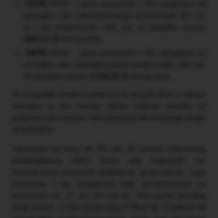
100%
PMW – jeżeli przychody z DG osiągnięte od
początku roku kalendarzowego przekroczyły 60 tys.
zł i nie przekroczyły 300 tys. zł (składka wynosi
699,11 zł
miesięcznie),
180%
PMW – jeżeli przychody z DG osiągnięte od
początku roku kalendarzowego przekroczyły 300 tys.
zł (składka wynosi
1258,39 zł
miesięcznie).
W przypadku przekroczenia kwoty przychodów w danym
miesiącu, za ten miesiąc należy rozliczyć składkę od
podstawy jej wymiaru obowiązującej dla kolejnego progu
przychodów.
Natomiast na mocy art. 81 ust. 2h ustawy zdrowotnej
przedsiębiorca, który przez cały poprzedni rok
kalendarzowy prowadził działalność gospodarczą i jego
przychody z tej działalności były opodatkowane na
podstawie art. 27, art. 30c lub art. 30ca updof (według
skali, liniowo, w tym objęte ulgą
IP Box
) lub ryczałtem od