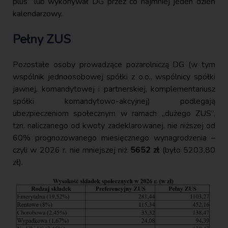
plus” lub wykonywał DG przez co najmniej jeden dzień
kalendarzowy.
Pełny ZUS
Pozostałe osoby prowadzące pozarolniczą DG (w tym
wspólnik jednoosobowej spółki z o.o., wspólnicy spółki
jawnej, komandytowej i partnerskiej, komplementariusz
spółki komandytowo-akcyjnej) podlegają
ubezpieczeniom społecznym w ramach „dużego ZUS”,
tzn. naliczanego od kwoty zadeklarowanej, nie niższej od
60% prognozowanego miesięcznego wynagrodzenia –
czyli w 2026 r. nie mniejszej niż
5652 zł
(było 5203,80
zł).