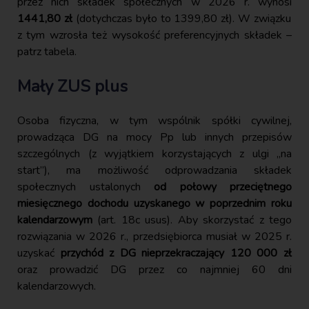
przez nich składek społecznych w 2026 r. wynosi
1441,80 zł
(dotychczas było to 1399,80 zł). W związku
z tym wzrosła też wysokość preferencyjnych składek –
patrz tabela.
Mały ZUS plus
Osoba fizyczna, w tym wspólnik spółki cywilnej,
prowadząca DG na mocy Pp lub innych przepisów
szczególnych (z wyjątkiem korzystających z ulgi „na
start”), ma możliwość odprowadzania składek
społecznych ustalonych
od połowy przeciętnego
miesięcznego dochodu uzyskanego w poprzednim roku
kalendarzowym
(art. 18c usus). Aby skorzystać z tego
rozwiązania w 2026 r., przedsiębiorca musiał w 2025 r.
uzyskać
przychód z DG nieprzekraczający 120 000 zł
oraz prowadzić DG przez co najmniej 60 dni
kalendarzowych.