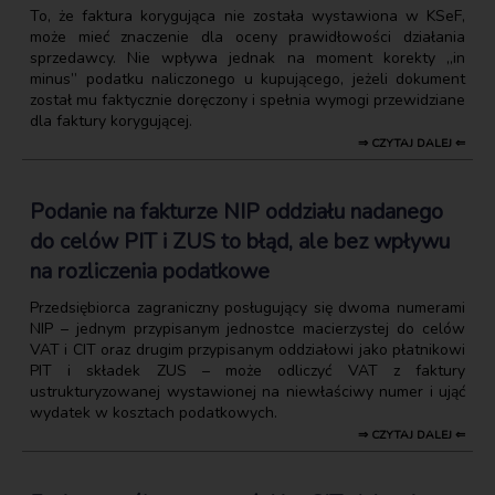
To, że faktura korygująca nie została wystawiona w KSeF,
może mieć znaczenie dla oceny prawidłowości działania
sprzedawcy. Nie wpływa jednak na moment korekty „in
minus” podatku naliczonego u kupującego, jeżeli dokument
został mu faktycznie doręczony i spełnia wymogi przewidziane
dla faktury korygującej.
⇒ CZYTAJ DALEJ ⇐
Podanie na fakturze NIP oddziału nadanego
do celów PIT i ZUS to błąd, ale bez wpływu
na rozliczenia podatkowe
Przedsiębiorca zagraniczny posługujący się dwoma numerami
NIP – jednym przypisanym jednostce macierzystej do celów
VAT i CIT oraz drugim przypisanym oddziałowi jako płatnikowi
PIT i składek ZUS – może odliczyć VAT z faktury
ustrukturyzowanej wystawionej na niewłaściwy numer i ująć
wydatek w kosztach podatkowych.
⇒ CZYTAJ DALEJ ⇐