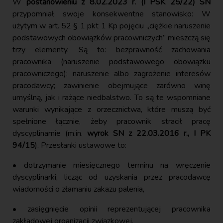
W
postanowieniu z 8.02.2023 r. (I PSK 25/22) SN
przypomniał swoje konsekwentne stanowisko: W
użytym w art. 52 § 1 pkt 1 Kp pojęciu „ciężkie naruszenie
podstawowych obowiązków pracowniczych” mieszczą się
trzy elementy. Są to: bezprawność zachowania
pracownika (naruszenie podstawowego obowiązku
pracowniczego); naruszenie albo zagrożenie interesów
pracodawcy; zawinienie obejmujące zarówno winę
umyślną, jak i rażące niedbalstwo. To są te wspomniane
warunki wynikające z orzecznictwa, które muszą być
spełnione łącznie, żeby pracownik stracił pracę
dyscyplinarnie (m.in.
wyrok SN z 22.03.2016 r., I PK
94/15
). Przesłanki ustawowe to:
• dotrzymanie miesięcznego terminu na wręczenie
dyscyplinarki, licząc od uzyskania przez pracodawcę
wiadomości o złamaniu zakazu palenia,
• zasięgnięcie opinii reprezentującej pracownika
zakładowej organizacji związkowej,