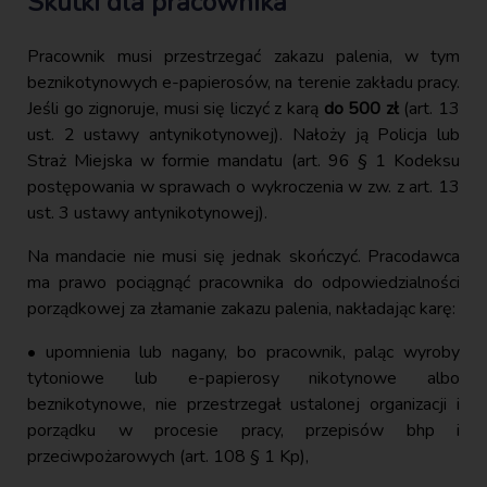
Skutki dla pracownika
Pracownik musi przestrzegać zakazu palenia, w tym
beznikotynowych e-papierosów, na terenie zakładu pracy.
Jeśli go zignoruje, musi się liczyć z karą
do 500 zł
(art. 13
ust. 2 ustawy antynikotynowej). Nałoży ją Policja lub
Straż Miejska w formie mandatu (art. 96 § 1 Kodeksu
postępowania w sprawach o wykroczenia w zw. z art. 13
ust. 3 ustawy antynikotynowej).
Na mandacie nie musi się jednak skończyć. Pracodawca
ma prawo pociągnąć pracownika do odpowiedzialności
porządkowej za złamanie zakazu palenia, nakładając karę:
• upomnienia lub nagany, bo pracownik, paląc wyroby
tytoniowe lub e-papierosy nikotynowe albo
beznikotynowe, nie przestrzegał ustalonej organizacji i
porządku w procesie pracy, przepisów bhp i
przeciwpożarowych (art. 108 § 1 Kp),