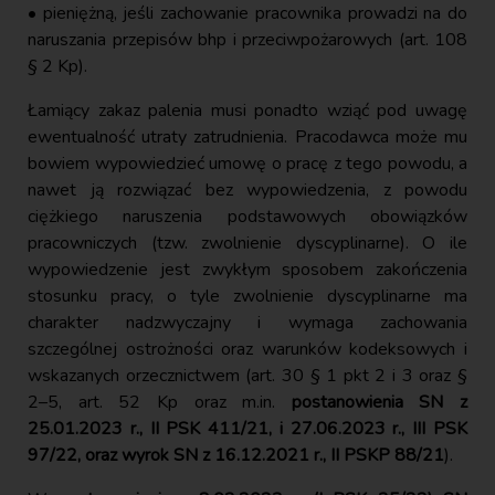
• pieniężną, jeśli zachowanie pracownika prowadzi na do
naruszania przepisów bhp i przeciwpożarowych (art. 108
§ 2 Kp).
Łamiący zakaz palenia musi ponadto wziąć pod uwagę
ewentualność utraty zatrudnienia. Pracodawca może mu
bowiem wypowiedzieć umowę o pracę z tego powodu, a
nawet ją rozwiązać bez wypowiedzenia, z powodu
ciężkiego naruszenia podstawowych obowiązków
pracowniczych (tzw. zwolnienie dyscyplinarne). O ile
wypowiedzenie jest zwykłym sposobem zakończenia
stosunku pracy, o tyle zwolnienie dyscyplinarne ma
charakter nadzwyczajny i wymaga zachowania
szczególnej ostrożności oraz warunków kodeksowych i
wskazanych orzecznictwem (art. 30 § 1 pkt 2 i 3 oraz §
2–5, art. 52 Kp oraz m.in.
postanowienia SN z
25.01.2023 r., II PSK 411/21, i 27.06.2023 r., III PSK
97/22, oraz wyrok SN z 16.12.2021 r., II PSKP 88/21
).