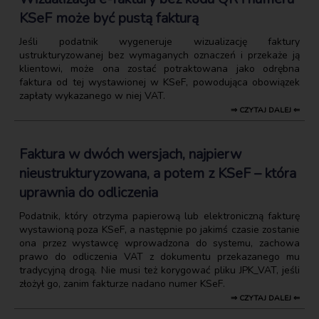
KSeF może być pustą fakturą
Jeśli podatnik wygeneruje wizualizację faktury
ustrukturyzowanej bez wymaganych oznaczeń i przekaże ją
klientowi, może ona zostać potraktowana jako odrębna
faktura od tej wystawionej w KSeF, powodująca obowiązek
zapłaty wykazanego w niej VAT.
⇒ CZYTAJ DALEJ ⇐
Faktura w dwóch wersjach, najpierw
nieustrukturyzowana, a potem z KSeF – która
uprawnia do odliczenia
Podatnik, który otrzyma papierową lub elektroniczną fakturę
wystawioną poza KSeF, a następnie po jakimś czasie zostanie
ona przez wystawcę wprowadzona do systemu, zachowa
prawo do odliczenia VAT z dokumentu przekazanego mu
tradycyjną drogą. Nie musi też korygować pliku JPK_VAT, jeśli
złożył go, zanim fakturze nadano numer KSeF.
⇒ CZYTAJ DALEJ ⇐