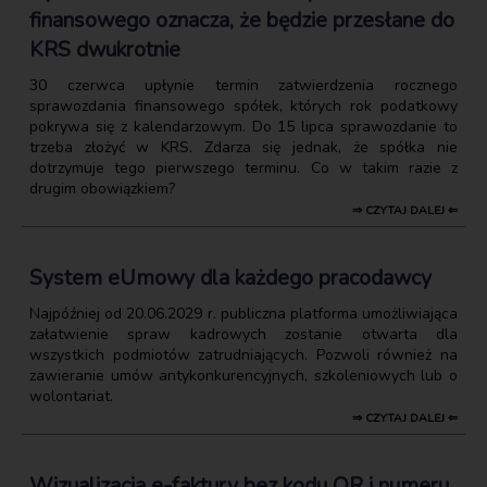
finansowego oznacza, że będzie przesłane do
KRS dwukrotnie
30 czerwca upłynie termin zatwierdzenia rocznego
sprawozdania finansowego spółek, których rok podatkowy
pokrywa się z kalendarzowym. Do 15 lipca sprawozdanie to
trzeba złożyć w KRS. Zdarza się jednak, że spółka nie
dotrzymuje tego pierwszego terminu. Co w takim razie z
drugim obowiązkiem?
⇒ CZYTAJ DALEJ ⇐
System eUmowy dla każdego pracodawcy
Najpóźniej od 20.06.2029 r. publiczna platforma umożliwiająca
załatwienie spraw kadrowych zostanie otwarta dla
wszystkich podmiotów zatrudniających. Pozwoli również na
zawieranie umów antykonkurencyjnych, szkoleniowych lub o
wolontariat.
⇒ CZYTAJ DALEJ ⇐
Wizualizacja e-faktury bez kodu QR i numeru