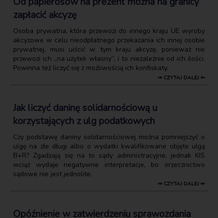
Od papierosów na prezent można na granicy
zapłacić akcyzę
Osoba prywatna, która przewozi do innego kraju UE wyroby
akcyzowe w celu nieodpłatnego przekazania ich innej osobie
prywatnej, musi uiścić w tym kraju akcyzę, ponieważ nie
przewozi ich „na użytek własny”, i to niezależnie od ich ilości.
Powinna też liczyć się z możliwością ich konfiskaty.
⇒ CZYTAJ DALEJ ⇐
Jak liczyć daninę solidarnościową u
korzystających z ulg podatkowych
Czy podstawę daniny solidarnościowej można pomniejszyć o
ulgę na złe długi albo o wydatki kwalifikowane objęte ulgą
B+R? Zgadzają się na to sądy administracyjne, jednak KIS
wciąż wydaje negatywne interpretacje, bo orzecznictwo
sądowe nie jest jednolite.
⇒ CZYTAJ DALEJ ⇐
Opóźnienie w zatwierdzeniu sprawozdania