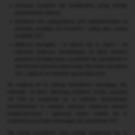
dostawa towarów lub świadczenie usług zostały
potwierdzone fakturą,
dostawca lub usługodawca jest zarejestrowany na
potrzeby podatku od towarów i usług jako czynny
podatnik VAT,
płatność nastąpiła – w całości lub w części – na
rachunek bankowy niewidniejący na dzień zlecenia
przelewu na białej liście, a podatnik nie zawiadomił w
określonym terminie właściwego dla siebie naczelnika
US o zapłacie na rachunek spoza białej listy.
Ze względu na tę sankcję kontrahenci wymagają, aby
rachunek, na który dokonują przelewu kwoty powyżej
15 000 zł, znajdował się w wykazie. Sprawdzanie
kontrahentów w wykazie znacząco zwiększa również
bezpieczeństwo i ogranicza ryzyko wdania się w
oszukańczy proceder zmierzający do wyłudzenia VAT.
Nie każdy kontrahent musi jednak znajdować się w