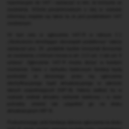
rejestracyjne do VAT i zaznaczyć w nim, że korzysta ze
zwolnienia. Wśród prezentowanych o niej w wykazie
informacji znajdzie się także ta, że jest podatnikiem VAT
zwolnionym.
W tym celu w zgłoszeniu VAT-R w rubryce C.1
„Okoliczności określające obowiązek podatkowy” należy
zaznaczyć poz. 29 „podatnik będzie korzystał (korzysta)
ze zwolnienia, o którym mowa w art. 113 ust. 1 lub ust. 9
ustawy”. Zgłoszenie VAT-R można złożyć w każdym
momencie. Dane o rachunku bankowym fundacji będą
pochodzić ze złożonego przez nią zgłoszenia
identyfikacyjnego bądź aktualizacyjnego w zakresie
danych uzupełniających (NIP-8). Należy zadbać, by w
wykazie widniał aktualny rachunek bankowy i w razie
potrzeby zmienić lub uzupełnić go na druku
aktualizacyjnym NIP-8.
Podsumowując: jeśli fundacja dokona zgłoszenia na druku