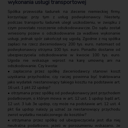
wykonania usługi transportowej
Spółka przewoziła ładunek na zlecenie niemieckiej firmy,
korzystając przy tym z usług podwykonawcy. Niestety,
podczas transportu ładunek uległ uszkodzeniu, w związku z
czym powstało roszczenie odszkodowawcze. Do sądu został
wniesiony pozew o odszkodowanie za wadliwe wykonanie
usługi, jednak spór zakończył się ugodą. Zgodnie z nią spółka
zapłaci na rzecz zleceniodawcy 200 tys. euro, natomiast od
podwykonawcy otrzyma 100 tys. euro. Ponadto dostanie od
ubezpieczyciela odszkodowanie w kwocie 100 tys. euro.
Ugoda nie wskazuje wprost na karę umowną ani na
odszkodowanie. Czy kwota:
• zapłacona przez spółkę zleceniodawcy stanowi koszt
uzyskania przychodów, czy raczej powinna być traktowana
jako wydatek niestanowiący takiego kosztu na podstawie art.
16 ust. 1 pkt 22 updop?
• otrzymana przez spółkę od podwykonawcy jest przychodem
podatkowym, o którym mowa w art. 12 ust. 1 updop bądź art.
12 ust. 3 lub 3e updop, czy może na podstawie art. 12 ust. 4
pkt 6a updop należy ją uznać za niestanowiący przychodu
zwrot wydatku niezaliczonego do kosztów?
• otrzymana przez spółkę od ubezpieczyciela jest dla niej
neutralna podatkowo, jeżeli w porozumieniu wskazano, że