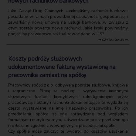
nowych rachunków bankowych
Jako Zarząd Dróg Gminnych zamknęliśmy rachunki bankowe
posiadane w ramach prowadzonej działalności gospodarczej i
zawarliśmy nową umowę na usługi bankowe, w związku z
czym zostały otwarte nowe rachunki. Jakie kroki powinniśmy
podjąć, by prawidłowo zaktualizować dane w US?
⇒ CZYTAJ DALEJ ⇐
Koszty podróży służbowych
udokumentowane fakturą wystawioną na
pracownika zamiast na spółkę
Pracownicy spółki z o.o. odbywają podróże służbowe, krajowe
i zagraniczne. Płacą za noclegi i wyżywienie imiennymi
służbowymi kartami kredytowymi udostępnionymi przez
pracodawcę. Faktury i rachunki dokumentujące te wydatki są
często wystawiane na imię i nazwisko pracownika. Po ich
przedłożeniu spółce są one sprawdzane pod względem
formalnym i merytorycznym, zatwierdzane przez przełożonego
i rozliczane zgodnie z wewnętrznymi procedurami spółki.
Czy spółka może zaliczyć te wydatki do kosztów uzyskania