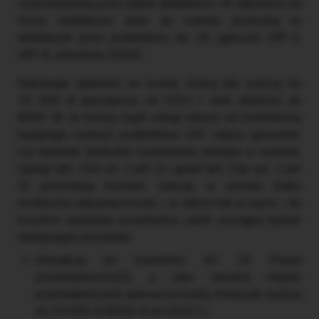
w prowadzonej przez siebie działalności. W zależności od
formy działalności dane do wykazu pochodzą ze
składanych przez podatników do US zgłoszeń NIP-2,
NIP-8, wniosków CEIDG.
Dokonując płatności na kwotę równą lub wyższą niż
15 000 zł (począwszy od 2022 r. limit obniżono do
8000 zł) za towary bądź usługi nabyte od kontrahenta
będącego czynnym podatnikiem VAT, należy sprawdzić,
czy rachunek (rachunki) kontrahenta widnieje w wykazie.
Updop (art. 15d ust. 1 pkt 2) i updof (art. 22p ust. 1 pkt
2) przewidują bowiem sankcję w postaci braku
możliwości zaliczenia kosztu – w całości lub w części – do
kosztów uzyskania przychodów, jeżeli wystąpią łącznie
następujące przesłanki:
transakcja (w rozumieniu art. 19 Prawa
przedsiębiorców[2], a więc zawarta między
przedsiębiorcami) opiewa na kwotę równą lub wyższą
niż 15 000 zł (8000 zł od 2022 r.),