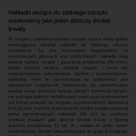
Nakładki służące do zdalnego odczytu
wodomierzy jako jeden zbiorczy środek
trwały
W związku z wymianą systemu odczytu zużycia wody spółka
wodociągowa zakupiła nakładki do zdalnego odczytu
wodomierzy. Są one montowane bezpośrednio na
wodomierzach głównych oraz podlicznikach. Nakładki mają
własne numery seryjne i gwarancję producenta (96 mies.).
Każda stanowi odrębny składnik majątku i może być
wykorzystywana indywidualnie, zgodnie z przeznaczeniem.
Nakładka, mimo że zamontowana na wodomierzu: jest
niezależnym urządzeniem technicznym, po zamontowaniu
spełnia swoją właściwą funkcję: odczyt i transmisja danych,
nie wymaga żadnych dodatkowych części poza wodomierzem
(na którym pracuje). Ze względu na jednorodność, identyczną
funkcję oraz wspólne przeznaczenie spółka przyjęła pierwszą
partię zamontowanych nakładek (48 szt.) do ewidencji
środków trwałych jako zbiorczy środek trwały o łącznej
wartości początkowej 12 tys. zł i nadała im jeden numer
inwentarzowy. Zostały zakwalifikowane do grupy 6, podgrupy