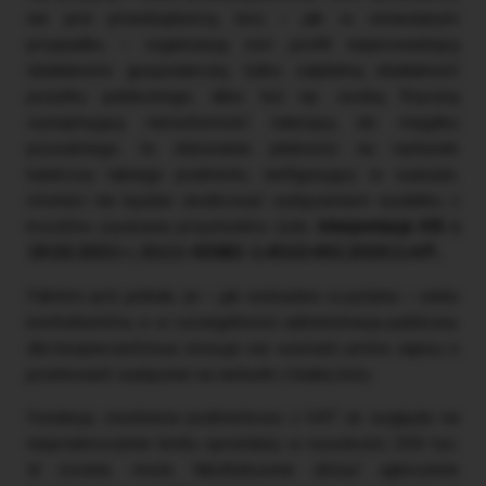
nie jest przedsiębiorcą, lecz – jak w omawianym
przypadku – organizacją
non profit
nieprowadzącą
działalności gospodarczej, tylko odpłatną działalność
pożytku publicznego, albo też np. osobą fizyczną
wynajmującą nieruchomość należącą do majątku
prywatnego, to dokonanie płatności na rachunek
bankowy takiego podmiotu, niefigurujący w wykazie,
również nie będzie skutkować wyłączeniem wydatku z
kosztów uzyskania przychodów (zob.
interpretacja KIS z
19.02.2021 r., 0111-KDIB2-1.4010.492.2020.2.AP
).
Faktem jest jednak, że – jak wskazano w pytaniu – wielu
kontrahentów, a w szczególności administracja publiczna,
dla bezpieczeństwa stosuje we wzorach umów zapisy o
przelewach wyłącznie na rachunki z białej listy.
Fundacja, zwolniona podmiotowo z VAT ze względu na
nieprzekroczenie limitu sprzedaży w wysokości 200 tys.
zł rocznie, może fakultatywnie złożyć zgłoszenie