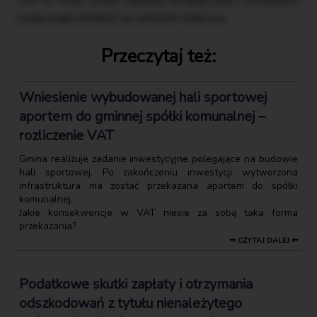
VAT-R, może zostać wpisana na białą listę i kontrahenci
będą mogli odnaleźć jej rachunek bankowy.
Przeczytaj też:
Wniesienie wybudowanej hali sportowej
aportem do gminnej spółki komunalnej –
rozliczenie VAT
Gmina realizuje zadanie inwestycyjne polegające na budowie
hali sportowej. Po zakończeniu inwestycji wytworzona
infrastruktura ma zostać przekazana aportem do spółki
komunalnej.
Jakie konsekwencje w VAT niesie za sobą taka forma
przekazania?
⇒ CZYTAJ DALEJ ⇐
Podatkowe skutki zapłaty i otrzymania
odszkodowań z tytułu nienależytego