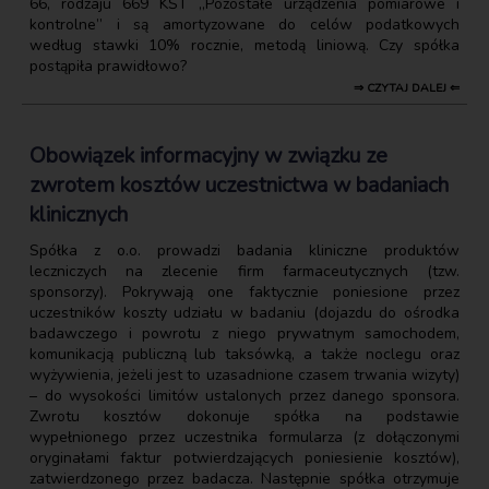
66, rodzaju 669 KŚT „Pozostałe urządzenia pomiarowe i
kontrolne” i są amortyzowane do celów podatkowych
według stawki 10% rocznie, metodą liniową. Czy spółka
postąpiła prawidłowo?
⇒ CZYTAJ DALEJ ⇐
Obowiązek informacyjny w związku ze
zwrotem kosztów uczestnictwa w badaniach
klinicznych
Spółka z o.o. prowadzi badania kliniczne produktów
leczniczych na zlecenie firm farmaceutycznych (tzw.
sponsorzy). Pokrywają one faktycznie poniesione przez
uczestników koszty udziału w badaniu (dojazdu do ośrodka
badawczego i powrotu z niego prywatnym samochodem,
komunikacją publiczną lub taksówką, a także noclegu oraz
wyżywienia, jeżeli jest to uzasadnione czasem trwania wizyty)
– do wysokości limitów ustalonych przez danego sponsora.
Zwrotu kosztów dokonuje spółka na podstawie
wypełnionego przez uczestnika formularza (z dołączonymi
oryginałami faktur potwierdzających poniesienie kosztów),
zatwierdzonego przez badacza. Następnie spółka otrzymuje