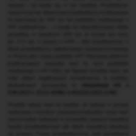
wykazie i nie każdy się w nim znajduje. Przykładowo
wykaz może nie obejmować przedsiębiorcy oczekującego
na rejestrację do VAT czy też podatnika zwolnionego z
VAT podmiotowo – z uwagi na nieprzekroczenie limitu
sprzedaży w wysokości 200 tys. zł rocznie (na mocy
art. 113 ust. 1 ustawy o VAT) – albo przedmiotowo, a
także przedsiębiorcy zagranicznego niezarejestrowanego
w Polsce jako czynny podatnik VAT. Dokonanie płatności
przekraczającej wskazany limit na rzecz podatnika
zwolnionego z VAT, który nie figuruje na białej liście, nie
rodzi zatem negatywnych konsekwencji w podatku
dochodowym (potwierdza to
interpretacja KIS z
2.06.2021 r., 0111-KDIB2-1.4010.91.2021.1.MK
).
Ponadto należy mieć na uwadze, że sankcja w postaci
wyłączenia z kosztów uzyskania przychodów może mieć
zastosowanie wyłącznie w przypadku zawarcia transakcji
między przedsiębiorcami (do takich transakcji odwołują
się przepisy Prawa przedsiębiorców). Jeśli sprzedawca