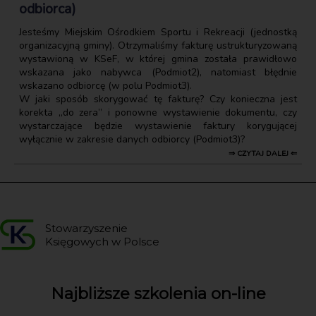
odbiorca)
Jesteśmy Miejskim Ośrodkiem Sportu i Rekreacji (jednostką
organizacyjną gminy). Otrzymaliśmy fakturę ustrukturyzowaną
wystawioną w KSeF, w której gmina została prawidłowo
wskazana jako nabywca (Podmiot2), natomiast błędnie
wskazano odbiorcę (w polu Podmiot3).
W jaki sposób skorygować tę fakturę? Czy konieczna jest
korekta „do zera” i ponowne wystawienie dokumentu, czy
wystarczające będzie wystawienie faktury korygującej
wyłącznie w zakresie danych odbiorcy (Podmiot3)?
⇒ CZYTAJ DALEJ ⇐
Stowarzyszenie
Księgowych w Polsce
Najbliższe szkolenia on-line