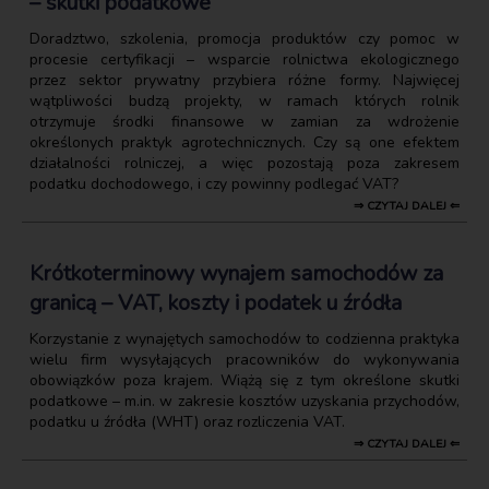
– skutki podatkowe
Doradztwo, szkolenia, promocja produktów czy pomoc w
procesie certyfikacji – wsparcie rolnictwa ekologicznego
przez sektor prywatny przybiera różne formy. Najwięcej
wątpliwości budzą projekty, w ramach których rolnik
otrzymuje środki finansowe w zamian za wdrożenie
określonych praktyk agrotechnicznych. Czy są one efektem
działalności rolniczej, a więc pozostają poza zakresem
podatku dochodowego, i czy powinny podlegać VAT?
⇒ CZYTAJ DALEJ ⇐
Krótkoterminowy wynajem samochodów za
granicą – VAT, koszty i podatek u źródła
Korzystanie z wynajętych samochodów to codzienna praktyka
wielu firm wysyłających pracowników do wykonywania
obowiązków poza krajem. Wiążą się z tym określone skutki
podatkowe – m.in. w zakresie kosztów uzyskania przychodów,
podatku u źródła (WHT) oraz rozliczenia VAT.
⇒ CZYTAJ DALEJ ⇐