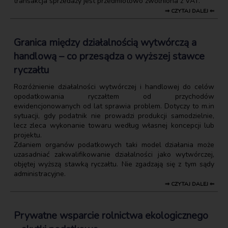
transakcja sprzedaży jest przedmiotowo zwolniona z VAT.
⇒ CZYTAJ DALEJ ⇐
Granica między działalnością wytwórczą a
handlową – co przesądza o wyższej stawce
ryczałtu
Rozróżnienie działalności wytwórczej i handlowej do celów
opodatkowania ryczałtem od przychodów
ewidencjonowanych od lat sprawia problem. Dotyczy to m.in
sytuacji, gdy podatnik nie prowadzi produkcji samodzielnie,
lecz zleca wykonanie towaru według własnej koncepcji lub
projektu.
Zdaniem organów podatkowych taki model działania może
uzasadniać zakwalifikowanie działalności jako wytwórczej,
objętej wyższą stawką ryczałtu. Nie zgadzają się z tym sądy
administracyjne.
⇒ CZYTAJ DALEJ ⇐
Prywatne wsparcie rolnictwa ekologicznego