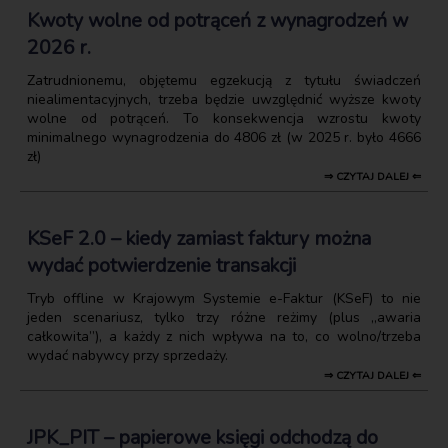
Kwoty wolne od potrąceń z wynagrodzeń w
2026 r.
Zatrudnionemu, objętemu egzekucją z tytułu świadczeń
niealimentacyjnych, trzeba będzie uwzględnić wyższe kwoty
wolne od potrąceń. To konsekwencja wzrostu kwoty
minimalnego wynagrodzenia do 4806 zł (w 2025 r. było 4666
zł)
⇒ CZYTAJ DALEJ ⇐
KSeF 2.0 – kiedy zamiast faktury można
wydać potwierdzenie transakcji
Tryb offline w Krajowym Systemie e-Faktur (KSeF) to nie
jeden scenariusz, tylko trzy różne reżimy (plus „awaria
całkowita”), a każdy z nich wpływa na to, co wolno/trzeba
wydać nabywcy przy sprzedaży.
⇒ CZYTAJ DALEJ ⇐
JPK_PIT – papierowe księgi odchodzą do