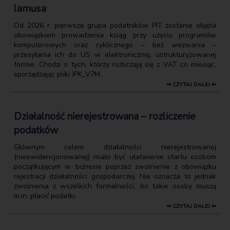
lamusa
Od 2026 r. pierwsza grupa podatników PIT zostanie objęta
obowiązkiem prowadzenia ksiąg przy użyciu programów
komputerowych oraz cyklicznego – bez wezwania –
przesyłania ich do US w elektronicznej, ustrukturyzowanej
formie. Chodzi o tych, którzy rozliczają się z VAT co miesiąc,
sporządzając pliki JPK_V7M.
⇒ CZYTAJ DALEJ ⇐
Działalność nierejestrowana – rozliczenie
podatków
Głównym celem działalności nierejestrowanej
(nieewidencjonowanej) miało być ułatwienie startu osobom
początkującym w biznesie poprzez zwolnienie z obowiązku
rejestracji działalności gospodarczej. Nie oznacza to jednak
zwolnienia z wszelkich formalności, bo takie osoby muszą
m.in. płacić podatki.
⇒ CZYTAJ DALEJ ⇐