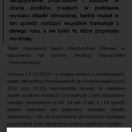
uwzględnienie przychodów i kosztów ze
zbycia środków trwałych w podstawie
wymiaru składki zdrowotnej, będzie musiał w
ten sposób rozliczyć wszystkie transakcje z
danego roku, a nie tylko te, które przyniosły
mu stratę.
Takie stanowisko zajęło Ministerstwo Zdrowia w
odpowiedzi na pytanie Redakcji miesięcznika
„Rachunkowość”.
Ustawa z 6.12.2024 r. o zmianie ustawy o świadczeniach
opieki zdrowotnej finansowanych ze środków publicznych
(DzU poz. 1915) wprowadziła zasadę, że odpłatne
zbycie środków trwałych i zrównanych z nimi składników
majątku (wskazanych w art. 14 ust. 2 pkt 1 i 19 updof)
będzie neutralne dla podstawy wymiaru składki
zdrowotnej – tzn. ani przychodów, ani kosztów uzyskania
przychodów (czyli niezamortyzowanej wartości majątku –
art. 23 ust. 1 pkt 1 updof) wynikających z tej transakcji