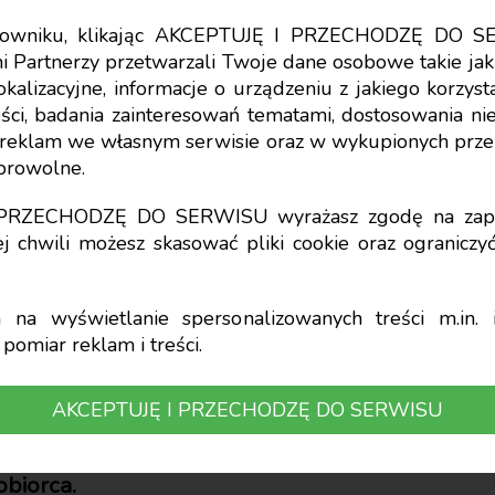
tkowniku, klikając AKCEPTUJĘ I PRZECHODZĘ DO S
i Partnerzy przetwarzali Twoje dane osobowe takie jak 
lokalizacyjne, informacje o urządzeniu z jakiego korzy
ci, badania zainteresowań tematami, dostosowania niekt
ść nierejestrowana
a reklam we własnym serwisie oraz w wykupionych prze
obrowolne.
ana jak zlecenie
I PRZECHODZĘ DO SERWISU wyrażasz zgodę na zapi
j chwili możesz skasować pliki cookie oraz ogranicz
na wyświetlanie spersonalizowanych treści m.in. i
pomiar reklam i treści.
AKCEPTUJĘ I PRZECHODZĘ DO SERWISU
usługi na rzecz firmy w ramach działalności n
świadczenie usług, podlega ubezpieczeniom
obiorca.