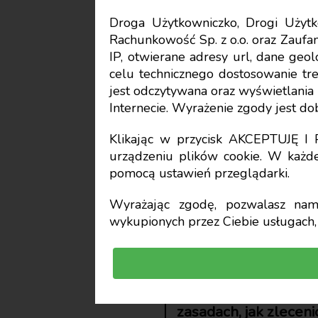
Droga Użytkowniczko, Drogi Uży
Rachunkowość Sp. z o.o. oraz Zaufan
Składki ZUS
IP, otwierane adresy url, dane geo
celu technicznego dostosowanie treś
Działalno
jest odczytywana oraz wyświetlani
Internecie. Wyrażenie zgody jest d
oskładkow
Klikając w przycisk AKCEPTUJĘ 
urządzeniu plików cookie. W każde
pomocą ustawień przeglądarki.
Krzysztof Hałub
Wyrażając zgodę, pozwalasz nam 
wykupionych przez Ciebie usługach, 
Księgowa wykonująca 
podstawie umowy o 
zasadach, jak zleceni