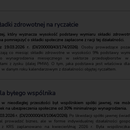
ładki zdrowotnej na ryczałcie
czej, który wyznacza wysokość podstawy wymiaru składki zdrowot
omniejszyć o składki społeczne zapłacone z racji tej działalności.
z 19.03.2026 r. (DI/200000/43/174/2026)
. Osoby prowadzące pozar
zają co miesiąc składki zdrowotne w wysokości 9% podstawy wymi
o wynagrodzenia miesięcznego w sektorze przedsiębiorstw w
tami z zysku (dalej PMW). O tym, jaka podstawa jest właściwa dla 
w danym roku kalendarzowym z działalności objętej ryczałtem.
dla byłego wspólnika
y w nieodległej przeszłości był wspólnikiem spółki jawnej, nie moż
dek na ubezpieczenia społeczne od 30% minimalnego wynagrodzenia.
.03.2026 r. (DI/200000/43/1064/2026)
. Po likwidacji spółki jawnej św
l prowadzić biznes, ale w formie indywidualnej działalności gospo
ki z KRS zaplanowano na kwiecień/maj 2026 r. Była wspólniczka