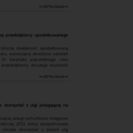
⇒ CZYTAJ DALEJ ⇐
nej przedsiębiorcy opodatkowanego
olniczą działalność opodatkowaną
aru, wynoszącej określony odsetek
 IV kwartale poprzedniego roku
przedsiębiorcy, decyduje wysokość
⇒ CZYTAJ DALEJ ⇐
e skorzystać z ulgi polegającej na
iadczącej usługi rachunkowo-księgowe
darczej (DG), którą zarejestrowała
 chciała skorzystać z dwóch ulg