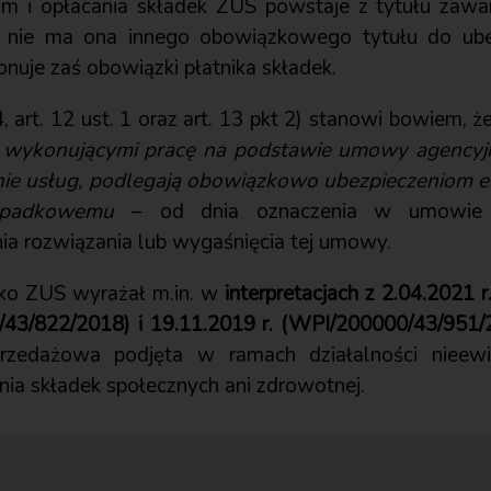
om i opłacania składek ZUS powstaje z tytułu zaw
e nie ma ona innego obowiązkowego tytułu do ubez
nuje zaś obowiązki płatnika składek.
4, art. 12 ust. 1 oraz art. 13 pkt 2) stanowi bowiem, ż
 wykonującymi pracę na podstawie umowy agencyjn
nie usług, podlegają obowiązkowo ubezpieczeniom 
ypadkowemu
– od dnia oznaczenia w umowie j
a rozwiązania lub wygaśnięcia tej umowy.
sko ZUS wyrażał m.in. w
interpretacjach z 2.04.2021 
0/43/822/2018) i 19.11.2019 r. (WPI/200000/43/951/
zedażowa podjęta w ramach działalności nieewi
ia składek społecznych ani zdrowotnej.