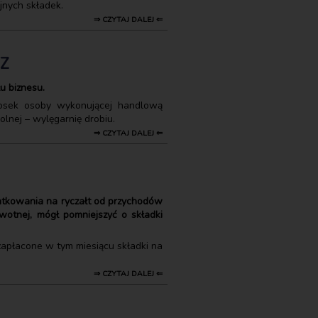
jnych składek.
⇒ CZYTAJ DALEJ ⇐
FZ
u biznesu.
iosek osoby wykonującej handlową
olnej – wylęgarnię drobiu.
⇒ CZYTAJ DALEJ ⇐
datkowania na ryczałt od przychodów
wotnej, mógł pomniejszyć o składki
 zapłacone w tym miesiącu składki na
⇒ CZYTAJ DALEJ ⇐