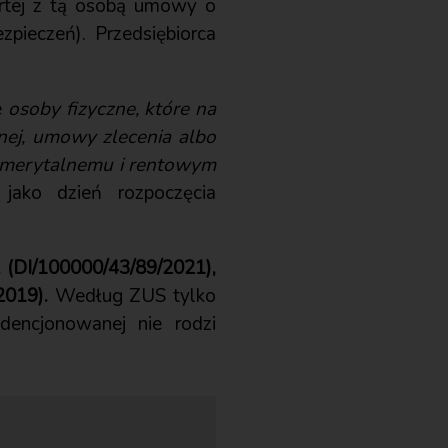
artej z tą osobą umowy o
pieczeń). Przedsiębiorca
e
osoby fizyczne, które na
ej, umowy zlecenia albo
emerytalnemu i rentowym
ako dzień rozpoczęcia
r. (DI/100000/43/89/2021),
2019).
Według ZUS tylko
dencjonowanej nie rodzi