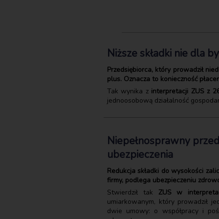
Niższe składki nie dla b
Przedsiębiorca, który prowadził nie
plus. Oznacza to konieczność płace
Tak wynika z
interpretacji ZUS z 2
jednoosobową działalność gospodarcz
Niepełnosprawny przedsi
ubezpieczenia
Redukcja składki do wysokości zali
firmy, podlega ubezpieczeniu zdrowo
Stwierdził tak
ZUS w interpretac
umiarkowanym, który prowadził je
dwie umowy: o współpracy i pośr