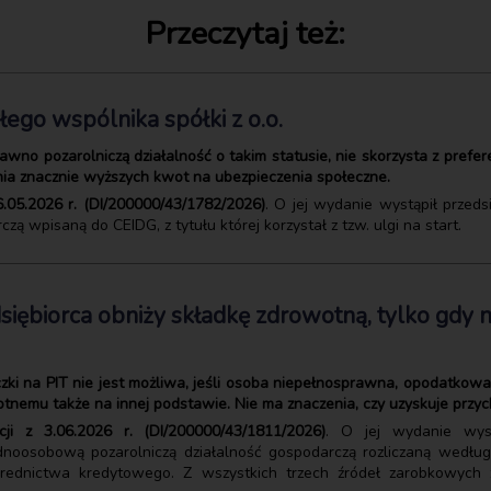
Przeczytaj też:
yłego wspólnika spółki z o.o.
dawno pozarolniczą działalność o takim statusie, nie skorzysta z pref
nia znacznie wyższych kwot na ubezpieczenia społeczne.
6.05.2026 r. (DI/200000/43/1782/2026)
. O jej wydanie wystąpił przeds
ą wpisaną do CEIDG, z tytułu której korzystał z tzw. ulgi na start.
ębiorca obniży składkę zdrowotną, tylko gdy n
czki na PIT nie jest możliwa, jeśli osoba niepełnosprawna, opodatkowa
tnemu także na innej podstawie. Nie ma znaczenia, czy uzyskuje przyc
ji z 3.06.2026 r. (DI/200000/43/1811/2026)
. O jej wydanie wys
dnoosobową pozarolniczą działalność gospodarczą rozliczaną według
ednictwa kredytowego. Z wszystkich trzech źródeł zarobkowych z