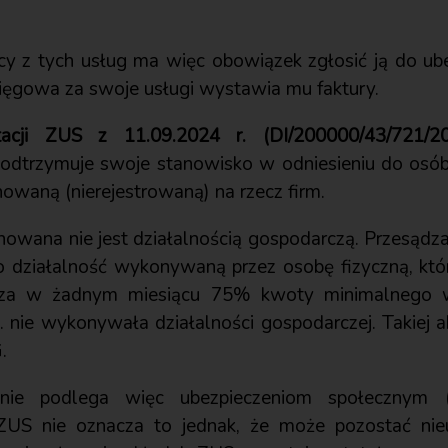
ący z tych usług ma więc obowiązek zgłosić ją do ube
ięgowa za swoje usługi wystawia mu faktury.
etacji ZUS z 11.09.2024 r. (DI/200000/43/721/20
podtrzymuje swoje stanowisko w odniesieniu do os
owaną (nierejestrowaną) na rzecz firm.
owana nie jest działalnością gospodarczą. Przesądza
o działalność wykonywaną przez osobę fizyczną, któr
racza w żadnym miesiącu 75% kwoty minimalnego 
s. nie wykonywała działalności gospodarczej. Takiej 
.
nie podlega więc ubezpieczeniom społecznym (
 ZUS nie oznacza to jednak, że może pozostać nie