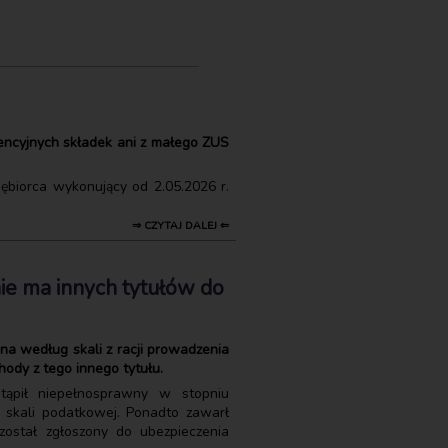
erencyjnych składek ani z małego ZUS
iębiorca wykonujący od 2.05.2026 r.
⇒ CZYTAJ DALEJ ⇐
ie ma innych tytułów do
na według skali z racji prowadzenia
hody z tego innego tytułu.
tąpił niepełnosprawny w stopniu
 skali podatkowej. Ponadto zawarł
ostał zgłoszony do ubezpieczenia