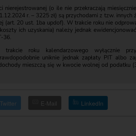
i nierejestrowanej (o ile nie przekraczają miesięczn
1.12.2024 r. – 3225 zł) są przychodami z tzw. innyc
 (art. 20 ust. 1ba updof). W trakcie roku nie odprowa
i koszty ich uzyskania) należy jednak ewidencjonować
T-36.
trakcie roku kalendarzowego wyłącznie przy
rawdopodobnie uniknie jednak zapłaty PIT albo zapł
 dochody mieszczą się w kwocie wolnej od podatku (3
Twitter
E-Mail
LinkedIn