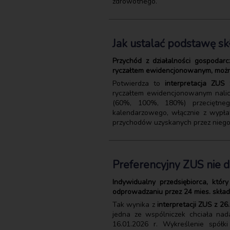
zdrowotnego.
Jak ustalać podstawę sk
Przychód z działalności gospodar
ryczałtem ewidencjonowanym, można p
Potwierdza to
interpretacja ZUS 
ryczałtem ewidencjonowanym nalic
(60%, 100%, 180%) przeciętneg
kalendarzowego, włącznie z wypła
przychodów uzyskanych przez niego 
Preferencyjny ZUS nie 
Indywidualny przedsiębiorca, któr
odprowadzaniu przez 24 mies. skła
Tak wynika z
interpretacji ZUS z 26
jedna ze wspólniczek chciała nada
16.01.2026 r. Wykreślenie spół