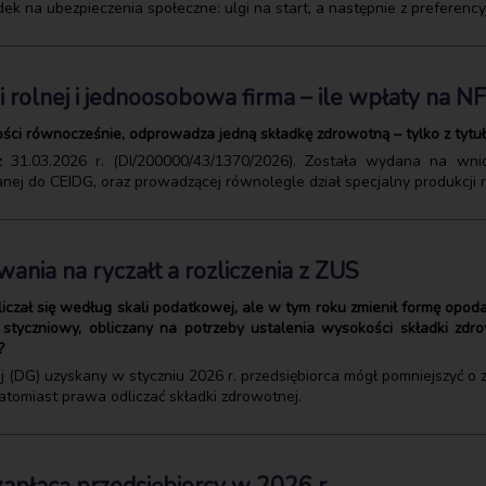
k na ubezpieczenia społeczne: ulgi na start, a następnie z preferency
i rolnej i jednoosobowa firma – ile wpłaty na N
ści równocześnie, odprowadza jedną składkę zdrowotną – tylko z tytuł
 z 31.03.2026 r. (DI/200000/43/1370/2026). Została wydana na wn
nej do CEIDG, oraz prowadzącej równolegle dział specjalny produkcji r
nia na ryczałt a rozliczenia z ZUS
zliczał się według skali podatkowej, ale w tym roku zmienił formę opo
tyczniowy, obliczany na potrzeby ustalenia wysokości składki zdro
?
j (DG) uzyskany w styczniu 2026 r. przedsiębiorca mógł pomniejszyć o
atomiast prawa odliczać składki zdrowotnej.
zapłacą przedsiębiorcy w 2026 r.