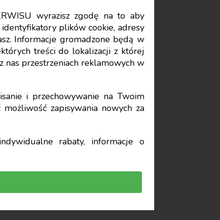
ERWISU wyrazisz zgodę na to aby
Data publikacji: 2024-10-04
identyfikatory plików cookie, adresy
stasz. Informacje gromadzone będą w
órych treści do lokalizacji z której
z nas przestrzeniach reklamowych w
sanie i przechowywanie na Twoim
yć możliwość zapisywania nowych za
ndywidualne rabaty, informacje o
ieewidencjonowanej, na
 społecznym na takich