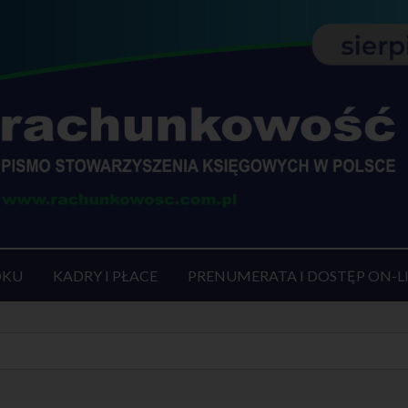
OKU
KADRY I PŁACE
PRENUMERATA I DOSTĘP ON-L