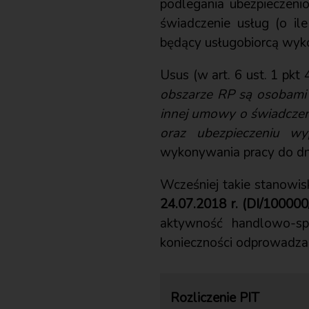
podlegania ubezpieczeni
świadczenie usług (o il
będący usługobiorcą wyko
Usus (w art. 6 ust. 1 pkt 
obszarze RP są osobami
innej umowy o świadcze
oraz ubezpieczeniu w
wykonywania pracy do dni
Wcześniej takie stanowi
24.07.2018 r. (DI/10000
aktywność handlowo-spr
konieczności odprowadzan
Rozliczenie PIT