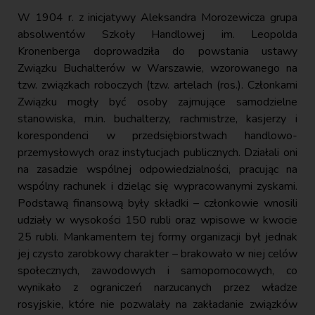
W 1904 r. z inicjatywy Aleksandra Morozewicza grupa
absolwentów Szkoły Handlowej im. Leopolda
Kronenberga doprowadziła do powstania ustawy
Związku Buchalterów w Warszawie, wzorowanego na
tzw. związkach roboczych (tzw. artelach (ros.). Członkami
Związku mogły być osoby zajmujące samodzielne
stanowiska, m.in. buchalterzy, rachmistrze, kasjerzy i
korespondenci w przedsiębiorstwach handlowo-
przemysłowych oraz instytucjach publicznych. Działali oni
na zasadzie wspólnej odpowiedzialności, pracując na
wspólny rachunek i dzieląc się wypracowanymi zyskami.
Podstawą finansową były składki – członkowie wnosili
udziały w wysokości 150 rubli oraz wpisowe w kwocie
25 rubli. Mankamentem tej formy organizacji był jednak
jej czysto zarobkowy charakter – brakowało w niej celów
społecznych, zawodowych i samopomocowych, co
wynikało z ograniczeń narzucanych przez władze
rosyjskie, które nie pozwalały na zakładanie związków