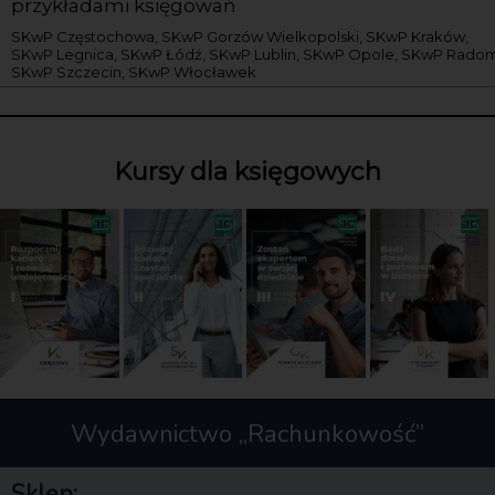
przykładami księgowań
SKwP Częstochowa, SKwP Gorzów Wielkopolski, SKwP Kraków,
SKwP Legnica, SKwP Łódź, SKwP Lublin, SKwP Opole, SKwP Radom
SKwP Szczecin, SKwP Włocławek
Kursy dla księgowych
Wydawnictwo „Rachunkowość”
Sklep: