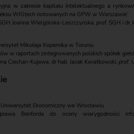
acyjna w zakresie kapitału intelektualnego a rynko
deksu WIGtech notowanych na GPW w Warszawie”
. SGH Joanna Wielgórska-Leszczyńska, prof. SGH i dr 
wersytet Mikołaja Kopernika w Toruniu
ałów w raportach zintegrowanych polskich spółek gie
ena Ciechan-Kujawa, dr hab. Jacek Kwiatkowski, prof.
ie
 Uniwersytet Ekonomiczny we Wrocławiu
 prawa Benforda do oceny wiarygodności info