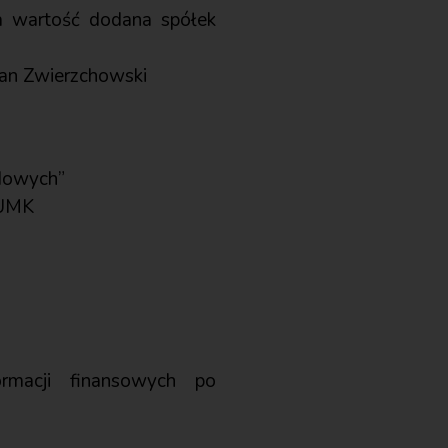
wa wartość dodana spółek
Jan Zwierzchowski
łdowych”
 UMK
rmacji finansowych po