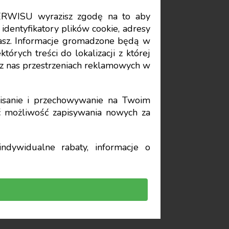
ERWISU wyrazisz zgodę na to aby
Data publikacji: 2026-06-02
identyfikatory plików cookie, adresy
stasz. Informacje gromadzone będą w
órych treści do lokalizacji z której
z nas przestrzeniach reklamowych w
sanie i przechowywanie na Twoim
yć możliwość zapisywania nowych za
owych w Polsce pod
ndywidualne rabaty, informacje o
strzygnęła 57. edycję
ncjackie z dziedziny
025 r. nadano stopnie