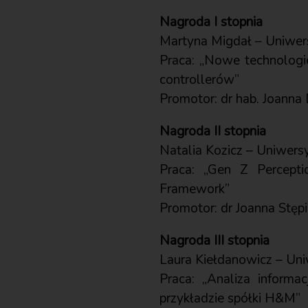
Nagroda I stopnia
Martyna Migdał – Uniwe
Praca: „Nowe technologie
controllerów”
Promotor: dr hab. Joann
Nagroda II stopnia
Natalia Kozicz – Uniwers
Praca: „Gen Z Percepti
Framework”
Promotor: dr Joanna Stę
Nagroda III stopnia
Laura Kiełdanowicz – Un
Praca: „Analiza inform
przykładzie spółki H&M”