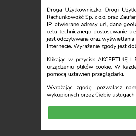
Droga Użytkowniczko, Drogi Uży
Rachunkowość Sp. z o.o. oraz Zaufan
SKwP
IP, otwierane adresy url, dane geo
celu technicznego dostosowanie treś
Najlepsze
jest odczytywana oraz wyświetlani
Internecie. Wyrażenie zgody jest d
rachunko
Klikając w przycisk AKCEPTUJĘ 
urządzeniu plików cookie. W każde
pomocą ustawień przeglądarki.
Kapituła Konkurs
Wyrażając zgodę, pozwalasz nam 
wykupionych przez Ciebie usługach, 
przewodnictwem prof
konkursu na najlep
rachunkowości. Oce
naukowe oraz dyplo