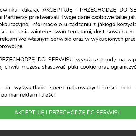
tkowniku, klikając AKCEPTUJĘ I PRZECHODZĘ DO S
i Partnerzy przetwarzali Twoje dane osobowe takie jak 
lokalizacyjne, informacje o urządzeniu z jakiego korzy
ci, badania zainteresowań tematami, dostosowania niekt
 prace z dziedziny
a reklam we własnym serwisie oraz w wykupionych prze
obrowolne.
wości
I PRZECHODZĘ DO SERWISU wyrażasz zgodę na zapi
j chwili możesz skasować pliki cookie oraz ogranicz
u Rady Naukowej Stowarzyszenia Księg
na wyświetlanie spersonalizowanych treści m.in. i
pomiar reklam i treści.
. dr hab. Gertrudy Krystyny Świderskiej roz
sze prace doktorskie, magisterskie i lice
AKCEPTUJĘ I PRZECHODZĘ DO SERWISU
nie poddano prace, na podstawie których w 2
my ukończenia studiów wyższych.