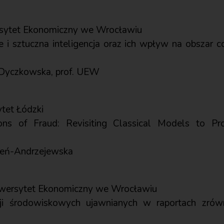
rsytet Ekonomiczny we Wrocławiu
 i sztuczna inteligencja oraz ich wpływ na obszar c
a Dyczkowska, prof. UEW
ytet Łódzki
ons of Fraud: Revisiting Classical Models to P
pień-Andrzejewska
iwersytet Ekonomiczny we Wrocławiu
acji środowiskowych ujawnianych w raportach zr