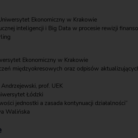
Uniwersytet Ekonomiczny w Krakowie
znej inteligencji i Big Data w procesie rewizji finans
ling
wersytet Ekonomiczny w Krakowie
liczeń międzyokresowych oraz odpisów aktualizujący
 Andrzejewski, prof. UEK
iwersytet Łódzki
wości jednostki a zasada kontynuacji działalności”
Ewa Walińska
e