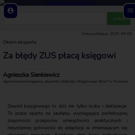
account_circle
dehaze
Data publikacji: 2025-09-05
Okiem eksperta
Za błędy ZUS płacą księgowi
Agnieszka Sienkiewicz
dyplomowana księgowa, ekspertka Oddziału Okręgowego SKwP w Poznaniu
Zawód księgowego to dziś nie tylko liczby i deklaracje.
To praca oparta na zaufaniu, wymagająca perfekcyjnej
znajomości przepisów, umiejętności analitycznych i
nieustannej gotowości do adaptacji w zmieniającym się
otoczeniu prawnym. Każdego dnia biura rachunkowe