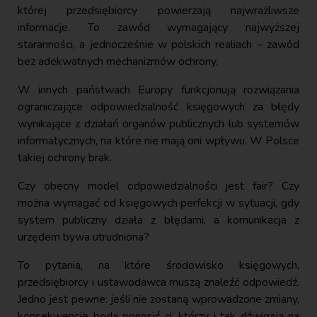
której przedsiębiorcy powierzają najwrażliwsze
informacje. To zawód wymagający najwyższej
staranności, a jednocześnie w polskich realiach – zawód
bez adekwatnych mechanizmów ochrony.
W innych państwach Europy funkcjonują rozwiązania
ograniczające odpowiedzialność księgowych za błędy
wynikające z działań organów publicznych lub systemów
informatycznych, na które nie mają oni wpływu. W Polsce
takiej ochrony brak.
Czy obecny model odpowiedzialności jest fair? Czy
można wymagać od księgowych perfekcji w sytuacji, gdy
system publiczny działa z błędami, a komunikacja z
urzędem bywa utrudniona?
To pytania, na które środowisko księgowych,
przedsiębiorcy i ustawodawca muszą znaleźć odpowiedź.
Jedno jest pewne: jeśli nie zostaną wprowadzone zmiany,
konsekwencje będą ponosić ci, którzy i tak dźwigają na