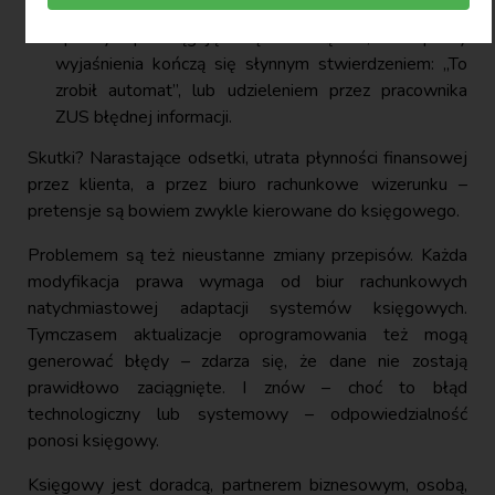
urzędnicy udzielają sprzecznych informacji,
sprawy przeciągają się miesiącami, a próby
wyjaśnienia kończą się słynnym stwierdzeniem: „To
zrobił automat”, lub udzieleniem przez pracownika
ZUS błędnej informacji.
Skutki? Narastające odsetki, utrata płynności finansowej
przez klienta, a przez biuro rachunkowe wizerunku –
pretensje są bowiem zwykle kierowane do księgowego.
Problemem są też nieustanne zmiany przepisów. Każda
modyfikacja prawa wymaga od biur rachunkowych
natychmiastowej adaptacji systemów księgowych.
Tymczasem aktualizacje oprogramowania też mogą
generować błędy – zdarza się, że dane nie zostają
prawidłowo zaciągnięte. I znów – choć to błąd
technologiczny lub systemowy – odpowiedzialność
ponosi księgowy.
Księgowy jest doradcą, partnerem biznesowym, osobą,