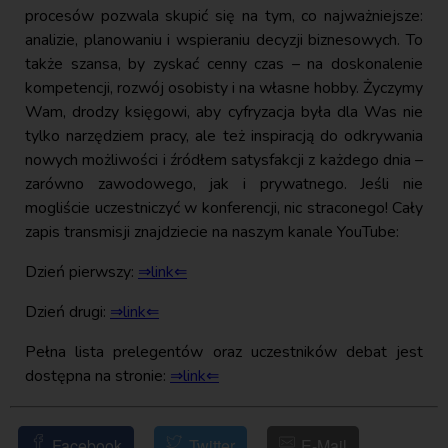
procesów pozwala skupić się na tym, co najważniejsze:
analizie, planowaniu i wspieraniu decyzji biznesowych. To
także szansa, by zyskać cenny czas – na doskonalenie
kompetencji, rozwój osobisty i na własne hobby. Życzymy
Wam, drodzy księgowi, aby cyfryzacja była dla Was nie
tylko narzędziem pracy, ale też inspiracją do odkrywania
nowych możliwości i źródłem satysfakcji z każdego dnia –
zarówno zawodowego, jak i prywatnego. Jeśli nie
mogliście uczestniczyć w konferencji, nic straconego! Cały
zapis transmisji znajdziecie na naszym kanale YouTube:
Dzień pierwszy:
⇒link⇐
Dzień drugi:
⇒link⇐
Pełna lista prelegentów oraz uczestników debat jest
dostępna na stronie:
⇒link⇐
Facebook
Twitter
E-Mail