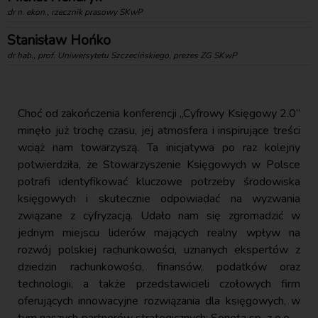
dr n. ekon., rzecznik prasowy SKwP
Stanisław Hońko
dr hab., prof. Uniwersytetu Szczecińskiego, prezes ZG SKwP
Choć od zakończenia konferencji „Cyfrowy Księgowy 2.0”
minęło już trochę czasu, jej atmosfera i inspirujące treści
wciąż nam towarzyszą. Ta inicjatywa po raz kolejny
potwierdziła, że Stowarzyszenie Księgowych w Polsce
potrafi identyfikować kluczowe potrzeby środowiska
księgowych i skutecznie odpowiadać na wyzwania
związane z cyfryzacją. Udało nam się zgromadzić w
jednym miejscu liderów mających realny wpływ na
rozwój polskiej rachunkowości, uznanych ekspertów z
dziedzin rachunkowości, finansów, podatków oraz
technologii, a także przedstawicieli czołowych firm
oferujących innowacyjne rozwiązania dla księgowych, w
tym naszych partnerów strategicznych: Soneta sp. z o.o. –