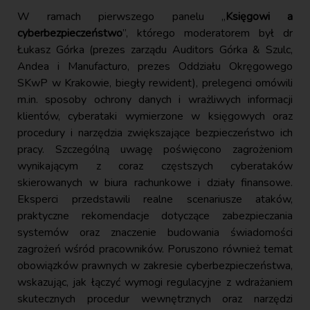
W ramach pierwszego panelu „
Księgowi a
cyberbezpieczeństwo
”, którego moderatorem był dr
Łukasz Górka (prezes zarządu Auditors Górka & Szulc,
Andea i Manufacturo, prezes Oddziału Okręgowego
SKwP w Krakowie, biegły rewident), prelegenci omówili
m.in. sposoby ochrony danych i wrażliwych informacji
klientów, cyberataki wymierzone w księgowych oraz
procedury i narzędzia zwiększające bezpieczeństwo ich
pracy. Szczególną uwagę poświęcono zagrożeniom
wynikającym z coraz częstszych cyberataków
skierowanych w biura rachunkowe i działy finansowe.
Eksperci przedstawili realne scenariusze ataków,
praktyczne rekomendacje dotyczące zabezpieczania
systemów oraz znaczenie budowania świadomości
zagrożeń wśród pracowników. Poruszono również temat
obowiązków prawnych w zakresie cyberbezpieczeństwa,
wskazując, jak łączyć wymogi regulacyjne z wdrażaniem
skutecznych procedur wewnętrznych oraz narzędzi