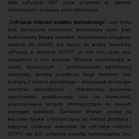
jakie cyfryzacja VAT może przynieść w zakresie
efektywności i poprawy
work-lifebalance
.
„
Cyfryzacja rozliczeń podatku dochodowego
”, czyli trzeci
blok tematyczny konferencji, prowadzony przez Ewę
Komorowską (biegła rewident, dyplomowana księgowa,
skarbnik ZG SKwP), był okazją do analizy kierunków
cyfryzacji w obszarze CIT/PIT, w tym m.in. ryzyk oraz
związanych z tym wyzwań. Eksperci uczestniczący w
panelu dyskusyjnym – przedstawiciele administracji
skarbowej, doradcy podatkowi, biegli rewidenci oraz
praktycy z sektora prywatnego – wskazywali na rosnące
znaczenie automatyzacji i standaryzacji procesów
raportowania podatkowego oraz na konieczność
przystosowania narzędzi informatycznych do nowych
wymagań prawnych. Zwrócono również uwagę na
kluczowe ryzyka, z którymi będą się mierzyć podatnicy i
księgowi. Dyskusja unaoczniła, że cyfryzacja rozliczeń
CIT/PIT nie jest wyłącznie kwestią technologiczną, lecz