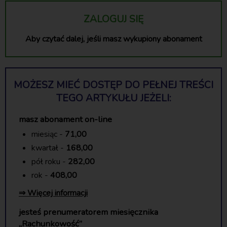
ZALOGUJ SIĘ
Aby czytać dalej, jeśli masz wykupiony abonament
MOŻESZ MIEĆ DOSTĘP DO PEŁNEJ TREŚCI
TEGO ARTYKUŁU JEŻELI:
masz abonament on-line
miesiąc -
71,00
kwartał -
168,00
pół roku -
282,00
rok -
408,00
⇒ Więcej informacji
jesteś prenumeratorem miesięcznika
„Rachunkowość”