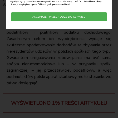
Wyrażając zgodę, pozwalasz nam na wyświetlanie spersonalizowanych treści m.in. indywidualne rabaty,
doradca podatkowy
informacje o wykupionych przez Ciebie usługach, pomiar reklam i treści.
AKCEPTUJĘ I PRZECHODZĘ DO SERWISU
Spółki nieruchomościowe to szczególna kategoria
podatników i płatników podatku dochodowego.
Zasadniczym celem ich wyodrębnienia wydaje się
skuteczne opodatkowanie dochodów ze zbywania przez
nierezydentów udziałów w polskich spółkach tego typu.
Gwarantem uregulowania zobowiązania ma być sama
spółka nieruchomościowa lub – w przypadku spółki
zagranicznej – jej przedstawiciel podatkowy, a więc
podmiot, który polski aparat skarbowy może stosunkowo
łatwo dosięgnąć.
WYŚWIETLONO 1% TREŚCI ARTYKUŁU