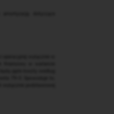
 amortyzację dotyczące
i operacyjnej wyłącznie w
ik finansowy w wariancie
będą ujęte koszty według
konta 79-0. Spowoduje to,
ch wyłącznie podstawowej