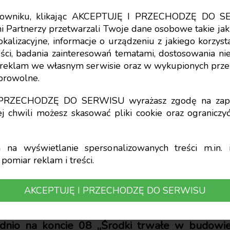
tkowniku, klikając AKCEPTUJĘ I PRZECHODZĘ DO S
i Partnerzy przetwarzali Twoje dane osobowe takie jak 
lokalizacyjne, informacje o urządzeniu z jakiego korzy
ci, badania zainteresowań tematami, dostosowania niekt
nie kosztów wytwor
a reklam we własnym serwisie oraz w wykupionych prze
obrowolne.
trwałych
I PRZECHODZĘ DO SERWISU wyrażasz zgodę na zapi
j chwili możesz skasować pliki cookie oraz ogranicz
na wyświetlanie spersonalizowanych treści m.in. i
pomiar reklam i treści.
ciński, Katedra Rachunkowości
AKCEPTUJĘ I PRZECHODZĘ DO SERWISU
acją budowy zakładu produkcyjnego od zera,
rzenie we własnym zakresie środków trwałych
nio na koncie 08 „Środki trwałe w budowie