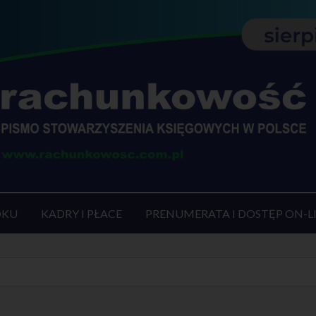
OKU
KADRY I PŁACE
PRENUMERATA I DOSTĘP ON-L