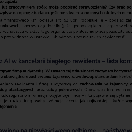
orządziła.
a już pracownikiem spółki może podpisać sprawozdanie? Czy brak po
ływ na opinię z badania, jeśli nie stwierdzono innych istotnych niep
 finansowego (sf) określa art. 52 uor. Podpisuje je – podając z
chunkowych
, i kierownik jednostki (jeżeli jednostką kieruje organ wi
ba wchodząca w skład tego organu, ale po złożeniu przez pozostałe o
a przewidziane w ustawie, lub odmów złożenia takich oświadczeń).
 AI w kancelarii biegłego rewidenta – lista kon
cym firmę audytorską. W ramach tej działalności zaczynam korzystać z
ć z obowiązkiem zachowania tajemnicy zawodowej, standardami kontro
biegłego rewidenta i firmę audytorską do
zachowania w tajemnicy w
ług atestacyjnych oraz usług pokrewnych
. Obowiązek ten jest nieo
 udostępniono informacje objęte tajemnicą – i tu pojawia się pytanie
a, jest taką „inną osobą”. W mojej ocenie
jak najbardziej – każde wg
tępnienie
.
stawioną na niewłaściwego odbiorcę – państwo