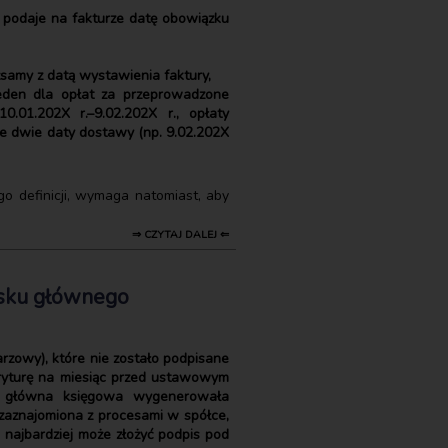
m podaje na fakturze datę obowiązku
samy z datą wystawienia faktury,
 jeden dla opłat za przeprowadzone
.01.202X r.–9.02.202X r., opłaty
ne dwie daty dostawy (np. 9.02.202X
go definicji, wymaga natomiast, aby
⇒ CZYTAJ DALEJ ⇐
isku głównego
zowy), które nie zostało podpisane
eryturę na miesiąc przed ustawowym
wa główna księgowa wygenerowała
 zaznajomiona z procesami w spółce,
 najbardziej może złożyć podpis pod