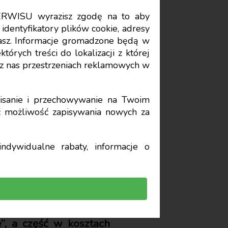
ERWISU wyrazisz zgodę na to aby
Data publikacji: 2025-11-06
identyfikatory plików cookie, adresy
stasz. Informacje gromadzone będą w
órych treści do lokalizacji z której
zenia
z nas przestrzeniach reklamowych w
sanie i przechowywanie na Twoim
yć możliwość zapisywania nowych za
ndywidualne rabaty, informacje o
 spółka ponosi koszty
. Część nakładów jest
”, a część w kosztach