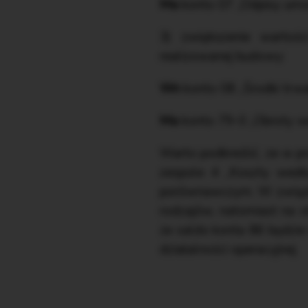
Ma
konto 07 „Odpisy umo
3) zwiększenie wartoś
realizowanej budowy:
Wn
konto 08 „Środki trw
Ma
konto 79-0 „Obroty w
Warto podkreślić, że w p
zespole 4 „Koszty wedłu
porównawczym. W związk
rodzajów, natomiast na 
że saldo konta 86 będzi
działalności operacyjnej.