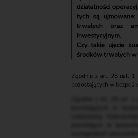
działalności operacy
tych są ujmowane:
trwałych oraz am
inwestycyjnym.
Czy takie ujęcie k
środków trwałych w
Zgodnie z art. 28 ust. 
pozostających w bezpośr
Zgodnie z art. 28 ust. 
pozostających w bezpo
wskazówka. Najważniejs
pozostające w bezpośr
wynagrodzeń pracownikó