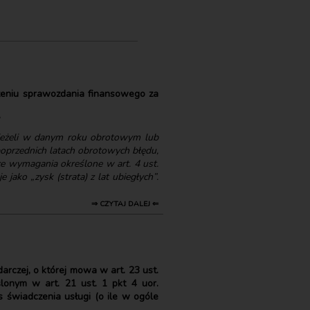
dzeniu sprawozdania finansowego za
jeżeli w danym roku obrotowym lub
oprzednich latach obrotowych błędu,
e wymagania określone w art. 4 ust.
ako „zysk (strata) z lat ubiegłych”.
⇒ CZYTAJ DALEJ ⇐
rczej, o której mowa w art. 23 ust.
onym w art. 21 ust. 1 pkt 4 uor.
s świadczenia usługi (o ile w ogóle