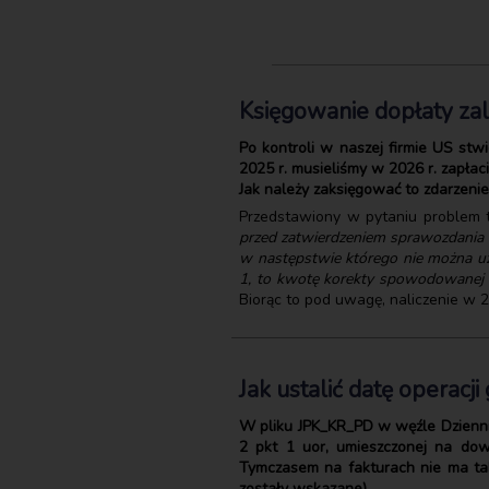
Księgowanie dopłaty z
Po kontroli w naszej firmie US st
2025 r. musieliśmy w 2026 r. zapła
Jak należy zaksięgować to zdarzeni
Przedstawiony w pytaniu problem tr
przed zatwierdzeniem sprawozdania 
w następstwie którego nie można uz
1, to kwotę korekty spowodowanej us
Biorąc to pod uwagę, naliczenie w 2
Jak ustalić datę operacj
W pliku JPK_KR_PD w węźle Dziennik
2 pkt 1 uor, umieszczonej na do
Tymczasem na fakturach nie ma taki
zostały wskazane).