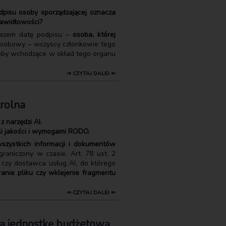
dpisu osoby sporządzającej oznacza
rawidłowości?
arazem datę podpisu –
osoba, której
eloosobowy – wszyscy członkowie tego
soby wchodzące w skład tego organu
⇒ CZYTAJ DALEJ ⇐
trolna
 narzędzi AI.
li jakości i wymogami RODO.
szystkich informacji i dokumentów
graniczony w czasie. Art. 78 ust. 2
, czy dostawca usług AI, do którego
ranie pliku czy wklejenie fragmentu
⇒ CZYTAJ DALEJ ⇐
wą jednostkę budżetową