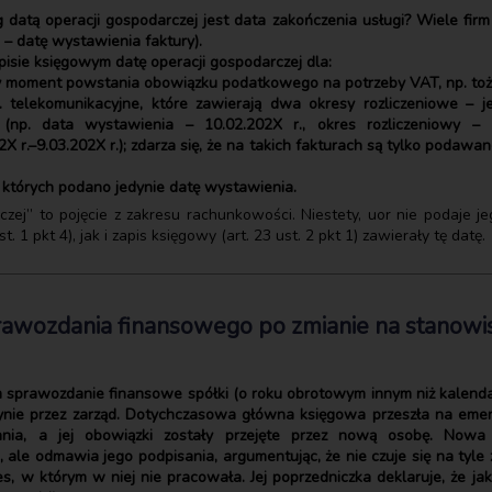
datą operacji gospodarczej jest data zakończenia usługi? Wiele fir
– datę wystawienia faktury).
pisie księgowym datę operacji gospodarczej dla:
ny moment powstania obowiązku podatkowego na potrzeby VAT, np. toż
p. telekomunikacyjne, które zawierają dwa okresy rozliczeniowe –
np. data wystawienia – 10.02.202X r., okres rozliczeniowy – 10
 r.–9.03.202X r.); zdarza się, że na takich fakturach są tylko podawa
 których podano jedynie datę wystawienia.
zej” to pojęcie z zakresu rachunkowości. Niestety, uor nie podaje je
1 pkt 4), jak i zapis księgowy (art. 23 ust. 2 pkt 1) zawierały tę datę.
awozdania finansowego po zmianie na stanow
 sprawozdanie finansowe spółki (o roku obrotowym innym niż kalendar
edynie przez zarząd. Dotychczasowa główna księgowa przeszła na em
ania, a jej obowiązki zostały przejęte przez nową osobę. No
ale odmawia jego podpisania, argumentując, że nie czuje się na tyle
s, w którym w niej nie pracowała. Jej poprzedniczka deklaruje, że jak