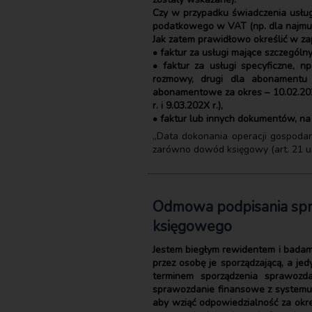
Czy w przypadku świadczenia usług 
podatkowego w VAT (np. dla najmu 
Jak zatem prawidłowo określić w za
• faktur za usługi mające szczegól
• faktur za usługi specyficzne, n
rozmowy, drugi dla abonamentu (
abonamentowe za okres – 10.02.202X
r. i 9.03.202X r.),
• faktur lub innych dokumentów, na
„Data dokonania operacji gospodarc
zarówno dowód księgowy (art. 21 ust. 
Odmowa podpisania spr
księgowego
Jestem biegłym rewidentem i badam
przez osobę je sporządzającą, a j
terminem sporządzenia sprawozd
sprawozdanie finansowe z systemu, 
aby wziąć odpowiedzialność za okre