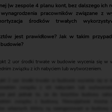
jnej (w zespole 4 planu kont, bez dalszego ich r
 wynagrodzenia pracowników związane z w
ortyzacja środków trwałych wykorzyst
osztów jest prawidłowe? Jak w takim przypa
 budowie?
1 pkt 2 uor środki trwałe w budowie wycenia się w
ednim związku z ich nabyciem lub wytworzeniem.
1 pkt 2 uor środki trwałe w budowie wycenia się w
średnim związku z ich nabyciem lub wytworze
ze jest jednak to, że do kosztów budowy zalic
ednim związku z budową. Niewątpliwie można d
w własnych, którzy są zaangażowani w budowę cz