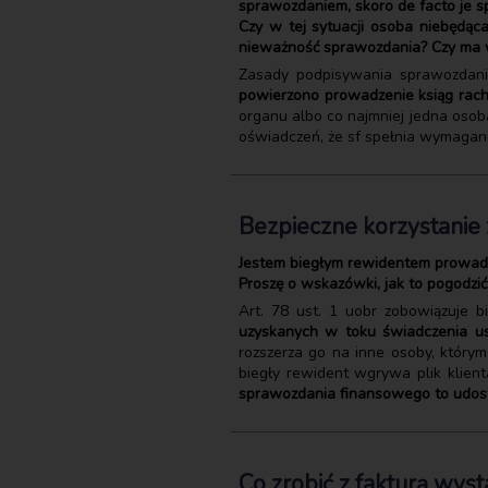
sprawozdaniem, skoro de facto je sp
Czy w tej sytuacji osoba niebędąc
nieważność sprawozdania? Czy ma wp
Zasady podpisywania sprawozdania
powierzono prowadzenie ksiąg ra
organu albo co najmniej jedna oso
oświadczeń, że sf spełnia wymagani
Bezpieczne korzystanie z
Jestem biegłym rewidentem prowadzą
Proszę o wskazówki, jak to pogodzi
Art. 78 ust. 1 uobr zobowiązuje 
uzyskanych w toku świadczenia us
rozszerza go na inne osoby, którym
biegły rewident wgrywa plik klient
sprawozdania finansowego to udos
Co zrobić z fakturą wy