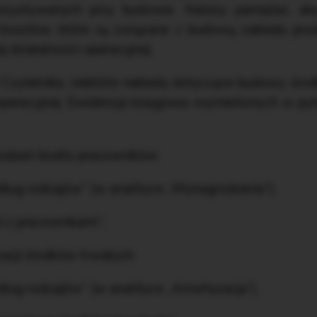
zystywanych przy budowie. Należy pamiętać, ab
kosztów, które są związane z budową zakładu pro
działalności operacyjnej.
 Czytelnika, niektóre nakłady dotyczące budowy ś
operacyjnej. Ewidencja księgowa wymienionych w pyt
odzeń brutto pracowników:
ług rodzajów” (w analityce „Wynagrodzenia”),
i z pracownikami”;
acji środków trwałych:
ług rodzajów” (w analityce „Amortyzacja”),