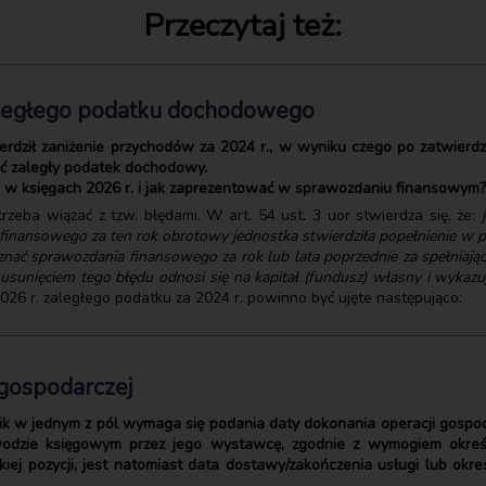
Przeczytaj też:
aległego podatku dochodowego
wierdził zaniżenie przychodów za 2024 r., w wyniku czego po zatwier
cić zaległy podatek dochodowy.
e w księgach 2026 r. i jak zaprezentować w sprawozdaniu finansowym?
zeba wiązać z tzw. błędami. W art. 54 ust. 3 uor stwierdza się, że:
finansowego za ten rok obrotowy jednostka stwierdziła popełnienie w p
nać sprawozdania finansowego za rok lub lata poprzednie za spełniając
unięciem tego błędu odnosi się na kapitał (fundusz) własny i wykazuje j
026 r. zaległego podatku za 2024 r. powinno być ujęte następująco:
i gospodarczej
 w jednym z pól wymaga się podania daty dokonania operacji gospoda
wodzie księgowym przez jego wystawcę, zgodnie z wymogiem określ
ej pozycji, jest natomiast data dostawy/zakończenia usługi lub okre