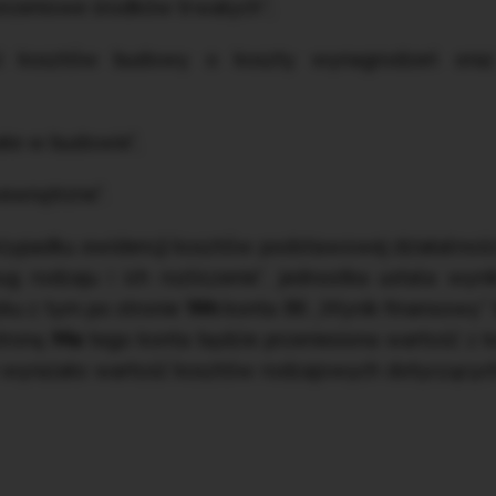
rzeniowe środków trwałych”;
ci kosztów budowy o koszty wynagrodzeń oraz
ałe w budowie”,
ewnętrzne”.
rzypadku ewidencji kosztów podstawowej działalnośc
g rodzaju i ich rozliczenie”, jednostka ustala wyn
u z tym po stronie
Wn
konta 86 „Wynik finansowy” 
stronę
Ma
tego konta będzie przeniesiona wartość z 
e wyrażało wartość kosztów rodzajowych dotyczący