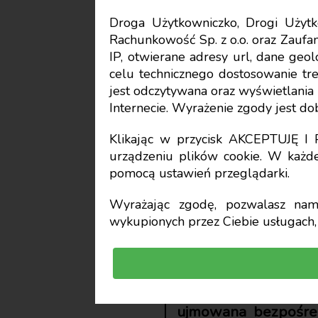
Droga Użytkowniczko, Drogi Uży
Rachunkowość Sp. z o.o. oraz Zaufan
Rachunkowość
IP, otwierane adresy url, dane geo
celu technicznego dostosowanie treś
Księgowa
jest odczytywana oraz wyświetlani
Internecie. Wyrażenie zgody jest d
środków 
Klikając w przycisk AKCEPTUJĘ 
urządzeniu plików cookie. W każde
pomocą ustawień przeglądarki.
Waldemar Gos
Wyrażając zgodę, pozwalasz nam 
wykupionych przez Ciebie usługach, 
prof. dr hab., Uniwersytet Szcze
W związku z realiz
rodzajowe na wytwo
ujmowana bezpośred