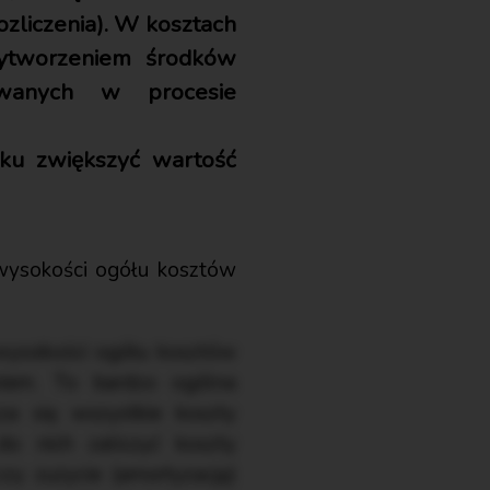
ozliczenia). W kosztach
ytworzeniem środków
ywanych w procesie
dku zwiększyć wartość
 wysokości ogółu kosztów
 wysokości ogółu kosztów
niem. To bardzo ogólna
za się wszystkie koszty
o nich zaliczyć koszty
y zużycie (amortyzację)