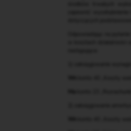
środków trwałych wykor
zapewnić wyodrębnienie 
dotyczących podstawowej 
Odpowiadając na pytanie
w kosztach działalności 
następująca:
1) zaksięgowanie wynagr
Wn
konto 40 „Koszty wed
Ma
konto 23 „Rozrachunk
2) zaksięgowanie amortyz
Wn
konto 40 „Koszty wed