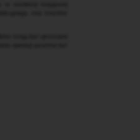
y w ewidencji księgowej
dukcyjnego, oraz kosztów
rodków mogą być ujmowane
aniu operacji powinna być