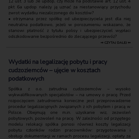
12 ust. 3 lub 3e updop, czy może na podstawie art. 12 ust. 4
pkt 6a updop należy ją uznać za niestanowiący przychodu
zwrot wydatku niezaliczonego do kosztów?
• otrzymana przez spółkę od ubezpieczyciela jest dla niej
neutralna podatkowo, jeżeli w porozumieniu wskazano, że
stanowi płatność z tytułu polisy i ubezpieczyciel wypłaci
odszkodowanie bezpośrednio do zlecającego przewóz?
⇒ CZYTAJ DALEJ ⇐
Wydatki na legalizację pobytu i pracy
cudzoziemców – ujęcie w kosztach
podatkowych
Spółka z o.o. zatrudnia cudzoziemców – wysoko
wykwalifikowanych specjalistów – na umowy o pracę. Przed
rozpoczęciem zatrudnienia konieczne jest przeprowadzenie
procedur legalizacyjnych związanych z ich pobytem i pracą w
Polsce. Obejmują one m.in. uzyskanie wiz, zezwoleń
pobytowych, pozwoleń na pracę. W zależności od przyjętego
modelu relokacji spółka ponosi również koszty legalizacji
pobytu członków rodzin pracowników: przygotowania i
obsługi dokumentacji w ramach procesu legalizacji, opłaty za