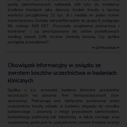
partię zamontowanych nakładek (48 szt.) do ewidencji
środków trwałych jako zbiorczy środek trwały o łącznej
wartości początkowej 12 tys. zł i nadała im jeden numer
inwentarzowy. Zostały zakwalifikowane do grupy 6, podgrupy
66, rodzaju 669 KŚT „Pozostałe urządzenia pomiarowe i
kontrolne” i są amortyzowane do celów podatkowych
według stawki 10% rocznie, metodą liniową. Czy spółka
postąpiła prawidłowo?
⇒ CZYTAJ DALEJ ⇐
Obowiązek informacyjny w związku ze
zwrotem kosztów uczestnictwa w badaniach
klinicznych
Spółka z o.o. prowadzi badania kliniczne produktów
leczniczych na zlecenie firm farmaceutycznych (tzw.
sponsorzy). Pokrywają one faktycznie poniesione przez
uczestników koszty udziału w badaniu (dojazdu do ośrodka
badawczego i powrotu z niego prywatnym samochodem,
komunikacją publiczną lub taksówką, a także noclegu oraz
wyżywienia, jeżeli jest to uzasadnione czasem trwania wizyty)