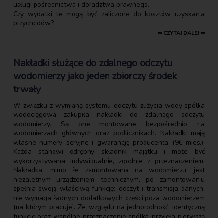
usługi pośrednictwa i doradztwa prawnego.
Czy wydatki te mogą być zaliczone do kosztów uzyskania
przychodów?
⇒ CZYTAJ DALEJ ⇐
Nakładki służące do zdalnego odczytu
wodomierzy jako jeden zbiorczy środek
trwały
W związku z wymianą systemu odczytu zużycia wody spółka
wodociągowa zakupiła nakładki do zdalnego odczytu
wodomierzy. Są one montowane bezpośrednio na
wodomierzach głównych oraz podlicznikach. Nakładki mają
własne numery seryjne i gwarancję producenta (96 mies.).
Każda stanowi odrębny składnik majątku i może być
wykorzystywana indywidualnie, zgodnie z przeznaczeniem.
Nakładka, mimo że zamontowana na wodomierzu: jest
niezależnym urządzeniem technicznym, po zamontowaniu
spełnia swoją właściwą funkcję: odczyt i transmisja danych,
nie wymaga żadnych dodatkowych części poza wodomierzem
(na którym pracuje). Ze względu na jednorodność, identyczną
funkcję oraz wspólne przeznaczenie spółka przyjęła pierwszą