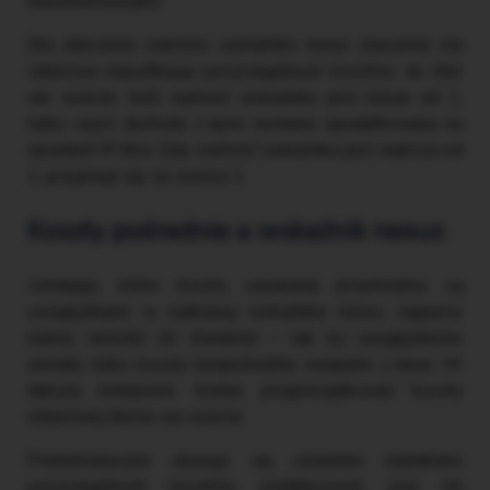
nieruchomościami.
Dla obliczenia wartości wskaźnika nexus znaczenie ma
właściwa klasyfikacja poszczególnych kosztów do liter
we wzorze. Jeśli wartość wskaźnika jest niższa od 1,
tylko część dochodu z kpwi zostanie opodatkowana na
zasadach IP Box. Gdy wartość wskaźnika jest większa od
1, przyjmuje się, że wynosi 1.
Koszty pośrednie a wskaźnik nexus
Ustalając, które koszty uzyskania przychodów są
uwzględniane w kalkulacji wskaźnika nexus, najpierw
należy określić ich charakter – tak by uwzględnione
zostały tylko koszty bezpośrednio związane z kpwi. W
dalszej kolejności trzeba przyporządkować koszty
właściwej literze we wzorze.
Problematyczne okazuje się ustalenie charakteru
poszczególnych kosztów podatkowych oraz ich