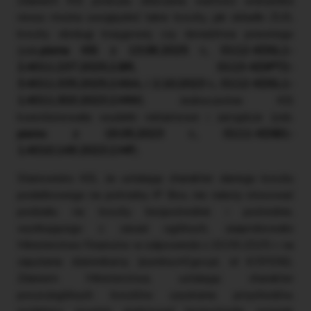
Zdaniem KIS podczas obliczania wartości wskaźnika
nexus można uwzględnić takie koszty, jak składki ZUS,
koszty obsługi księgowej czy doradztwa prawnego
(zob.
pisma KIS z 13.06.2025 r., 0112-KDSL1-
2.4011.237.2025.2.BR, 0113-KDIPT2-
3.4011.335.2025.2.KKA, i 2.10.2023 r., 0112-KDSL1-
1.4011.303.2023.2.MW
). Jednocześnie KIS
kwestionowała wydatki reklamowe i zarządcze (zob.
pismo z 19.05.2023 r., 0111-KDIB1-
1.4010.149.2023.2.MF
).
Stanowisko KIS, że ustalając charakter danego kosztu
podatkowego na potrzeby IP Box, nie należy stosować
podziału na koszty bezpośrednie i pośrednie,
wynikającego z zasad ogólnych, zaaprobowało
Ministerstwo Finansów w odpowiedzi z 20.05.2025 r. na
zapytania dziennikarzy (eureka.mf.gov.pl, id 639556).
Zdaniem Ministerstwa, ustalając charakter
poszczególnych kosztów uzyskania przychodów,