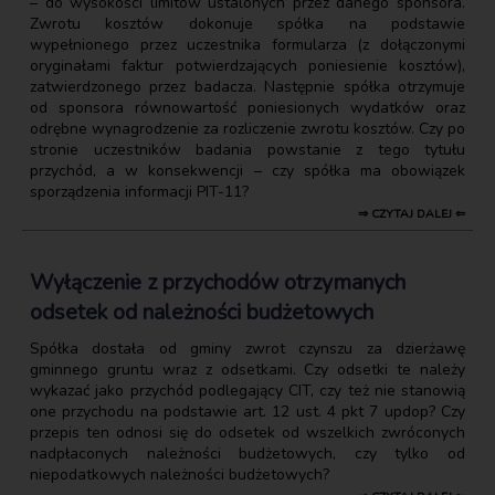
– do wysokości limitów ustalonych przez danego sponsora.
Zwrotu kosztów dokonuje spółka na podstawie
wypełnionego przez uczestnika formularza (z dołączonymi
oryginałami faktur potwierdzających poniesienie kosztów),
zatwierdzonego przez badacza. Następnie spółka otrzymuje
od sponsora równowartość poniesionych wydatków oraz
odrębne wynagrodzenie za rozliczenie zwrotu kosztów. Czy po
stronie uczestników badania powstanie z tego tytułu
przychód, a w konsekwencji – czy spółka ma obowiązek
sporządzenia informacji PIT-11?
⇒ CZYTAJ DALEJ ⇐
Wyłączenie z przychodów otrzymanych
odsetek od należności budżetowych
Spółka dostała od gminy zwrot czynszu za dzierżawę
gminnego gruntu wraz z odsetkami. Czy odsetki te należy
wykazać jako przychód podlegający CIT, czy też nie stanowią
one przychodu na podstawie art. 12 ust. 4 pkt 7 updop? Czy
przepis ten odnosi się do odsetek od wszelkich zwróconych
nadpłaconych należności budżetowych, czy tylko od
niepodatkowych należności budżetowych?