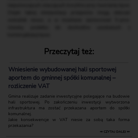
nieponoszących znaczących kosztów przy tworzeniu kpwi.
Dzięki takiej interpretacji przepisów mogą obliczać
wskaźnik nexus, a w rezultacie zastosować 5-proc.
stawkę podatku do dochodów uzyskanych z
komercjalizacji kpwi.
Przeczytaj też:
Wniesienie wybudowanej hali sportowej
aportem do gminnej spółki komunalnej –
rozliczenie VAT
Gmina realizuje zadanie inwestycyjne polegające na budowie
hali sportowej. Po zakończeniu inwestycji wytworzona
infrastruktura ma zostać przekazana aportem do spółki
komunalnej.
Jakie konsekwencje w VAT niesie za sobą taka forma
przekazania?
⇒ CZYTAJ DALEJ ⇐