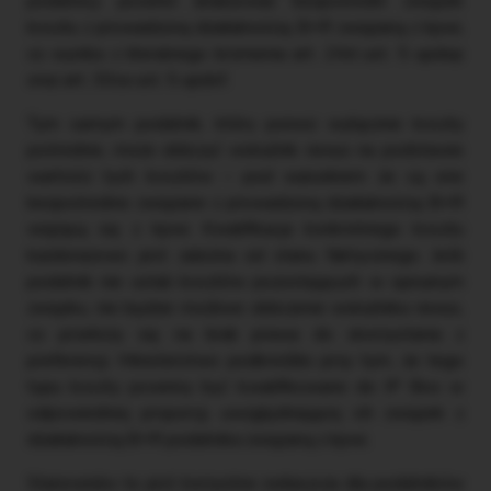
podatnicy powinni analizować bezpośredni związek
kosztu z prowadzoną działalnością B+R związaną z kpwi,
co wynika z literalnego brzmienia art. 24d ust. 5 updop
oraz art. 30ca ust. 5 updof.
Tym samym podatnik, który ponosi wyłącznie koszty
pośrednie, może obliczyć wskaźnik nexus na podstawie
wartości tych kosztów – pod warunkiem że są one
bezpośrednio związane z prowadzoną działalnością B+R
wiążącą się z kpwi. Kwalifikacja konkretnego kosztu
każdorazowo jest zależna od stanu faktycznego. Jeśli
podatnik nie ustali kosztów pozostających w opisanym
związku, nie będzie możliwe obliczenie wskaźnika nexus,
co przełoży się na brak prawa do skorzystania z
preferencji. Ministerstwo podkreśliło przy tym, że tego
typu koszty powinny być kwalifikowane do IP Box w
odpowiedniej proporcji, uwzględniającej ich związek z
działalnością B+R podatnika związaną z kpwi.
Stanowisko to jest korzystne zwłaszcza dla podatników