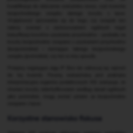
kwalifikacja do obliczenia wskaźnika nexus, czyli kwestia
bezpośredniego związku danego kosztu z kpwi.
Wątpliwość sprowadza się do tego, czy związek ten
należy oceniać z zastosowaniem ogólnych reguł
klasyfikacji kosztów uzyskania przychodów – podziału na
koszty bezpośrednio związane z uzyskaniem przychodów
(bezpośrednie) i niemające takiego bezpośredniego
związku (pośrednie), czy też w inny sposób.
Przepisy regulujące ulgę IP Box nie odnoszą się wprost
do tej kwestii. Pewną wskazówką jest praktyka
interpretacyjna organów podatkowych. KIS wskazuje, że
również koszty zidentyfikowane według zasad ogólnych
jako pośrednie, mogą zostać uznane za bezpośrednio
związane z kpwi.
Korzystne stanowisko fiskusa