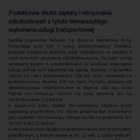
Podatkowe skutki zapłaty i otrzymania
odszkodowań z tytułu nienależytego
wykonania usługi transportowej
Spółka przewoziła ładunek na zlecenie niemieckiej firmy,
korzystając przy tym z usług podwykonawcy. Niestety,
podczas transportu ładunek uległ uszkodzeniu, w związku z
czym powstało roszczenie odszkodowawcze. Do sądu został
wniesiony pozew o odszkodowanie za wadliwe wykonanie
usługi, jednak spór zakończył się ugodą. Zgodnie z nią spółka
zapłaci na rzecz zleceniodawcy 200 tys. euro, natomiast od
podwykonawcy otrzyma 100 tys. euro. Ponadto dostanie od
ubezpieczyciela odszkodowanie w kwocie 100 tys. euro.
Ugoda nie wskazuje wprost na karę umowną ani na
odszkodowanie. Czy kwota:
• zapłacona przez spółkę zleceniodawcy stanowi koszt
uzyskania przychodów, czy raczej powinna być traktowana
jako wydatek niestanowiący takiego kosztu na podstawie art.
16 ust. 1 pkt 22 updop?
• otrzymana przez spółkę od podwykonawcy jest przychodem
podatkowym, o którym mowa w art. 12 ust. 1 updop bądź art.