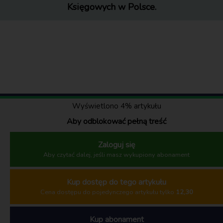
Księgowych w Polsce.
Wyświetlono 4% artykułu
Aby odblokować pełną treść
Zaloguj się
Aby czytać dalej, jeśli masz wykupiony abonament
Kup dostęp do tego artykułu
Cena dostępu do pojedynczego artykułu tylko
12,30
Spis treści artykułu
Kup abonament