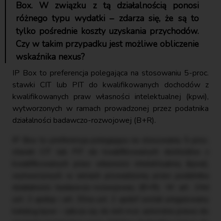
Box. W związku z tą działalnością ponosi
różnego typu wydatki – zdarza się, że są to
tylko pośrednie koszty uzyskania przychodów.
Czy w takim przypadku jest możliwe obliczenie
wskaźnika nexus?
IP Box to preferencja polegająca na stosowaniu 5-proc.
stawki CIT lub PIT do kwalifikowanych dochodów z
kwalifikowanych praw własności intelektualnej (kpwi),
wytworzonych w ramach prowadzonej przez podatnika
działalności badawczo-rozwojowej (B+R).
IP Box to preferencja polegająca na stosowaniu 5-proc.
stawki CIT lub PIT do kwalifikowanych dochodów z
kwalifikowanych praw własności intelektualnej (kpwi),
wytworzonych w ramach prowadzonej przez podatnika
działalności badawczo-rozwojowej (B+R). W art. 24d
ust. 2 updop i art. 30ca ust. 2 updof został uregulowany
katalog kpwi – zalicza się do nich m.in. autorskie prawo do