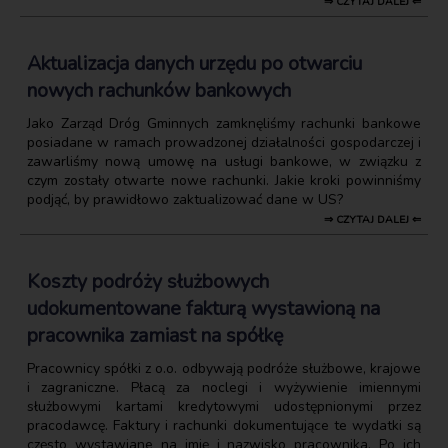
⇒ CZYTAJ DALEJ ⇐
Aktualizacja danych urzędu po otwarciu
nowych rachunków bankowych
Jako Zarząd Dróg Gminnych zamknęliśmy rachunki bankowe
posiadane w ramach prowadzonej działalności gospodarczej i
zawarliśmy nową umowę na usługi bankowe, w związku z
czym zostały otwarte nowe rachunki. Jakie kroki powinniśmy
podjąć, by prawidłowo zaktualizować dane w US?
⇒ CZYTAJ DALEJ ⇐
Koszty podróży służbowych
udokumentowane fakturą wystawioną na
pracownika zamiast na spółkę
Pracownicy spółki z o.o. odbywają podróże służbowe, krajowe
i zagraniczne. Płacą za noclegi i wyżywienie imiennymi
służbowymi kartami kredytowymi udostępnionymi przez
pracodawcę. Faktury i rachunki dokumentujące te wydatki są
często wystawiane na imię i nazwisko pracownika. Po ich