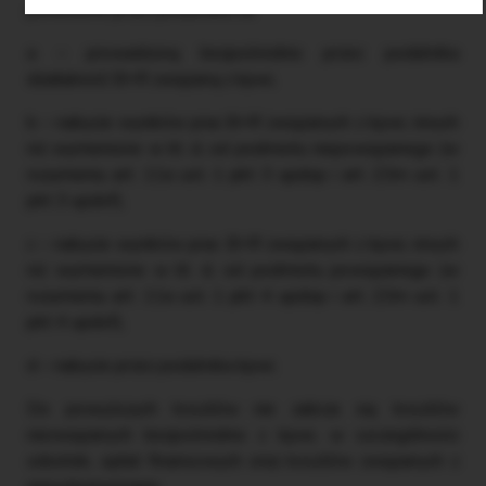
poniesione przez podatnika na:
a – prowadzoną bezpośrednio przez podatnika
działalność B+R związaną z kpwi,
b – nabycie wyników prac B+R związanych z kpwi, innych
niż wymienione w lit. d, od podmiotu niepowiązanego (w
rozumieniu art. 11a ust. 1 pkt 3 updop i art. 23m ust. 1
pkt 3 updof),
c – nabycie wyników prac B+R związanych z kpwi, innych
niż wymienione w lit. d, od podmiotu powiązanego (w
rozumieniu art. 11a ust. 1 pkt 4 updop i art. 23m ust. 1
pkt 4 updof),
d – nabycie przez podatnika kpwi.
Do powyższych kosztów nie zalicza się kosztów
niezwiązanych bezpośrednio z kpwi, w szczególności
odsetek, opłat finansowych oraz kosztów związanych z