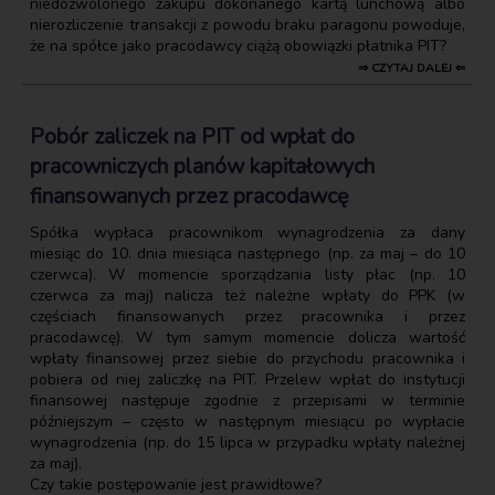
niedozwolonego zakupu dokonanego kartą lunchową albo
nierozliczenie transakcji z powodu braku paragonu powoduje,
że na spółce jako pracodawcy ciążą obowiązki płatnika PIT?
⇒ CZYTAJ DALEJ ⇐
Pobór zaliczek na PIT od wpłat do
pracowniczych planów kapitałowych
finansowanych przez pracodawcę
Spółka wypłaca pracownikom wynagrodzenia za dany
miesiąc do 10. dnia miesiąca następnego (np. za maj – do 10
czerwca). W momencie sporządzania listy płac (np. 10
czerwca za maj) nalicza też należne wpłaty do PPK (w
częściach finansowanych przez pracownika i przez
pracodawcę). W tym samym momencie dolicza wartość
wpłaty finansowej przez siebie do przychodu pracownika i
pobiera od niej zaliczkę na PIT. Przelew wpłat do instytucji
finansowej następuje zgodnie z przepisami w terminie
późniejszym – często w następnym miesiącu po wypłacie
wynagrodzenia (np. do 15 lipca w przypadku wpłaty należnej
za maj).
Czy takie postępowanie jest prawidłowe?