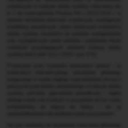
urzędniczych w korpusie służby cywilnej, stanowiącą zał.
nr 1 do rozporządzenia Prezesa RM z 29.01.2016 r. w
sprawie określenia stanowisk urzędniczych, wymaganych
kwalifikacji zawodowych, stopni służbowych urzędników
służby cywilnej, mnożników do ustalania wynagrodzenia
oraz szczegółowych zasad ustalania i wypłacania innych
świadczeń przysługujących członkom korpusu służby
cywilnej (tekst jedn. DzU z 2025 r. poz. 670).
Przytaczane przez Czytelnika okoliczności sprawy – tj.
konieczność interwencyjnego zatrudnienia głównego
księgowego w wyniku nagłego wypowiedzenia umowy o
pracę przez poprzednika zatrudnionego w korpusie służby
cywilnej, potrzeba zapewnienia prawidłowej i ciągłej
obsługi urzędu oraz trudności w pozyskaniu ad hoc osoby
kompetentnej do objęcia tej funkcji – nie są
usprawiedliwieniem dla działania urzędu poza prawem.
Na czas niezbędny do obsadzenia stanowiska głównego