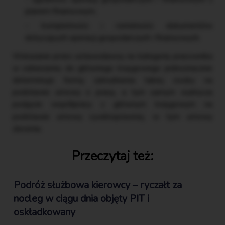
planem finansowym,
kompletności i rzetelności dokumentów
dotyczących operacji gospodarczych i finansowych.
Wskazanie przez ustawodawcę na kategorię pracownika
w odniesieniu do głównego księgowego jednoznacznie
determinuje formę zatrudnienia takiej osoby na
podstawie umowy o pracę, a tym samym wyklucza
podjęcie współpracy z głównym księgowym na
podstawie umowy cywilnoprawnej, w tym umowy
zlecenia.
Przeczytaj też:
Podróż służbowa kierowcy – ryczałt za
nocleg w ciągu dnia objęty PIT i
oskładkowany