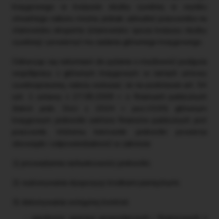
księgowego w korpusie służby cywilnej w wyniku
otwartego naboru można jednak zatrudnić pracownika na
stanowisku eksperta (stanowisko spoza korpusu służby
cywilnej) i powierzyć mu zadania głównego księgowego.
Odnosząc się natomiast do pytania o możliwość podjęcia
współpracy z głównym księgowym w ramach umowy
cywilnoprawnej, należy wskazać, że na podstawie art. 54
ust. 1 ustawy z 27.08.2009 r. o finansach publicznych
(tekst jedn. DzU z 2024 r. poz.1530) głównym
księgowym jednostki sektora finansów publicznych jest
pracownik, któremu kierownik jednostki powierza
obowiązki i odpowiedzialność w zakresie:
1) prowadzenia rachunkowości jednostki;
2) wykonywania dyspozycji środkami pieniężnymi;
3) dokonywania wstępnej kontroli:
zgodności operacji gospodarczych i finansowych z